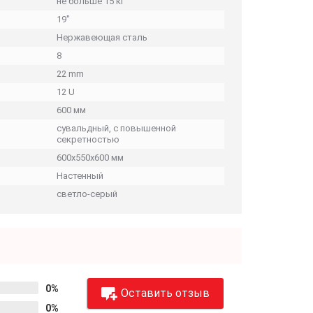
не больше 15 кг
19″
Нержавеющая сталь
8
22 mm
12 U
600 мм
сувальдный, с повышенной
секретностью
600х550х600 мм
Настенный
светло-серый
0%
Оставить отзыв
0%