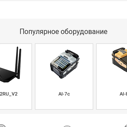
альдный замок,
сувальдный замок, 10
водов
кабелевводов диаметром
22 мм,
22 мм, отверстия
пассивной
пассивной вентиляции.
Популярное оборудование
2RU_V2
AI-7c
AI-