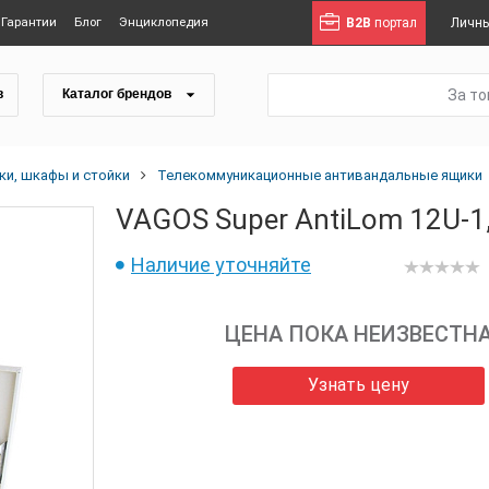
Гарантии
Блог
Энциклопедия
B2B
портал
Личны
За т
в
Каталог брендов
и, шкафы и стойки
Телекоммуникационные антивандальные ящики
VAGOS Super AntiLom 12U-1,
Наличие уточняйте
ЦЕНА ПОКА НЕИЗВЕСТН
Узнать цену