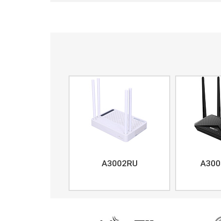
петлях, сув
10 кабелев
диаметром 
отверстия 
вентиляции.
A3002RU
A300