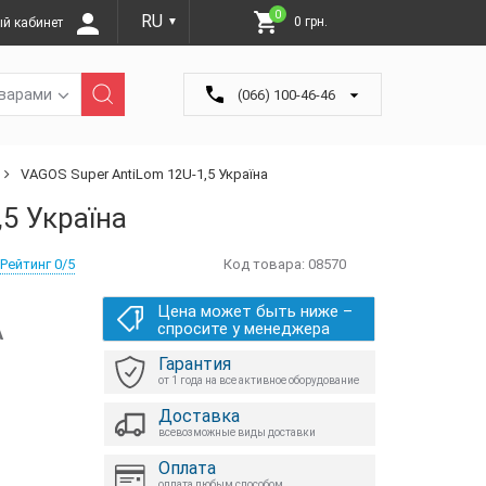
0
RU
0 грн.
й кабинет
▼
оварами
(066) 100-46-46
VAGOS Super AntiLom 12U-1,5 Україна
5 Україна
Рейтинг 0/5
Код товара:
08570
Цена может быть ниже –
А
спросите у менеджера
Гарантия
от 1 года на все активное оборудование
Доставка
всевозможные виды доставки
Оплата
оплата любым способом