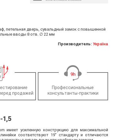
каф, петельная дверь, сувальдный замок с повышенной
ельные вводы 8 отв. ∅ 22 мм
Производитель:
Україна
тестирование
Профессиональные
перед продажей
консультанты-практики
-1,5
lom имеет усиленную конструкцию для максимальной
линейки соответствуют 19″ стандарту и отличаются
ы варианты с сувальдным или крабовым замком.