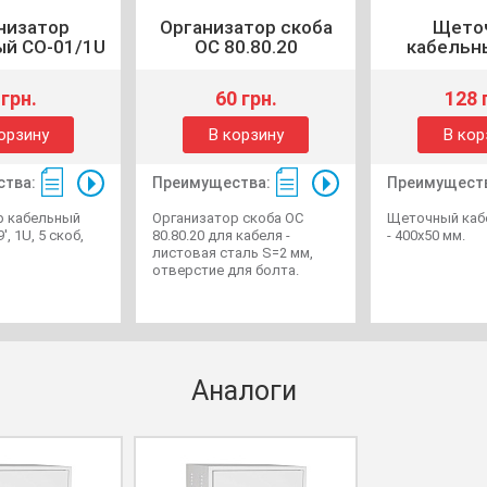
низатор
Организатор скоба
Щето
ый CO-01/1U
ОС 80.80.20
кабельн
 грн.
60 грн.
128 
орзину
В корзину
В кор
тва:
Преимущества:
Преимущест
р кабельный
Организатор скоба ОС
Щеточный каб
', 1U, 5 скоб,
80.80.20 для кабеля -
- 400х50 мм.
листовая сталь S=2 мм,
отверстие для болта.
Аналоги