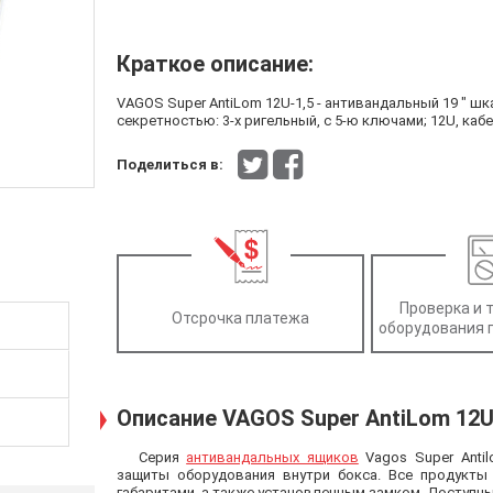
Краткое описание:
VAGOS Super AntiLom 12U-1,5 - антивандальный 19 " ш
секретностью: 3-х ригельный, с 5-ю ключами; 12U, каб
Поделиться в:
Проверка и 
Отсрочка платежа
оборудования 
Описание VAGOS Super AntiLom 12U
Серия
антивандальных ящиков
Vagos Super Anti
защиты оборудования внутри бокса. Все продукты 
габаритами, а также установленным замком. Доступн