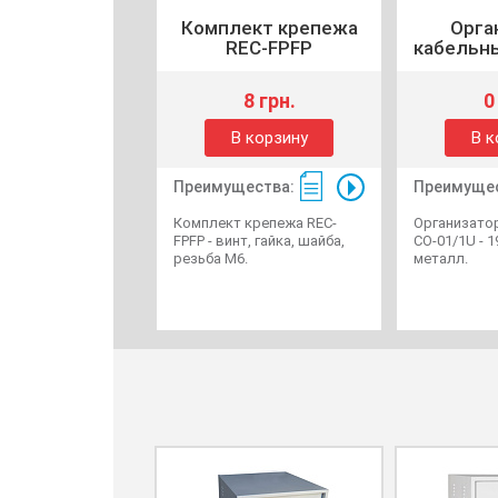
Комплект крепежа
Орга
REC-FPFP
кабельн
8 грн.
0
В корзину
В к
Преимущества:
Преимущес
Комплект крепежа REC-
Организато
FPFP - винт, гайка, шайба,
CO-01/1U - 19
резьба М6.
металл.