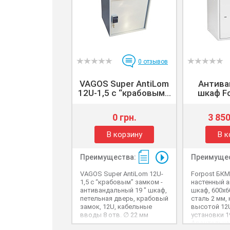
0
отзывов
VAGOS Super AntiLom
Антива
12U-1,5 с “крабовым...
шкаф Fo
0 грн.
3 850
В корзину
В к
Преимущества:
Преимущес
VAGOS Super AntiLom 12U-
Forpost БКМ
1,5 с “крабовым” замком -
настенный 
антивандальный 19 " шкаф,
шкаф, 600x6
петельная дверь, крабовый
сталь 2 мм,
замок, 12U, кабельные
высотой 12
вводы 8 отв. ∅ 22 мм
установки 1
фронтальна