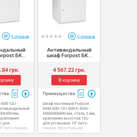
0
отзывов
0
отзывов
ндальный
Антивандальный
rpost БК...
шкаф Forpost БК...
.84 грн.
4 567.22 грн.
орзину
В корзину
тва:
Преимущества:
-600-12U -
Шкаф настенный Forpost
антивандальный
БКМ-600-12U-600 К-4543 -
00x450 мм,
600x600x600 мм, сталь 2 мм,
 крепления
крепления высотой 12U
U для
для установки 19" патч-
9" патч-панели,
панели, фронтальная
я крышка на
крышка на петлях,