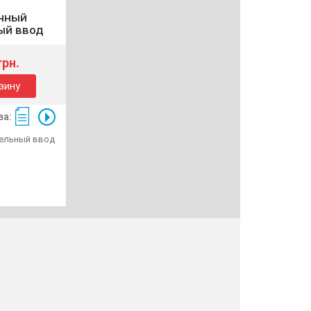
чный
ый ввод
грн.
зину
ва:
ельный ввод