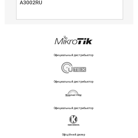
A3002RU
A3
Официальный дистрибьютор
Официальный дистрибьютор
Официальный дистрибьютор
Офіційний дилер