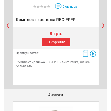
0
отзывов
Комплект крепежа REC-FPFP
Ор
8 грн.
В корзину
Преимущества:
Пре
Комплект крепежа REC-FPFP - винт, гайка, шайба,
Орга
резьба М6.
мет
Аналоги