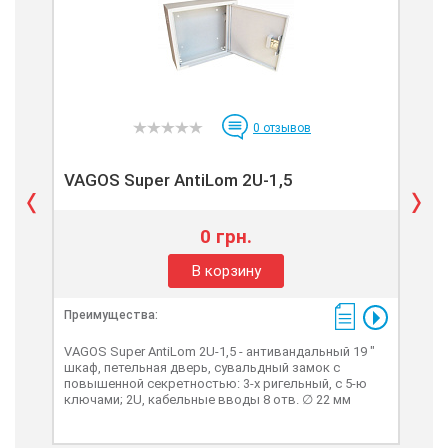
0
отзывов
VAGOS Super AntiLom 2U-1,5
0 грн.
В корзину
Преимущества:
Пре
VAGOS Super AntiLom 2U-1,5 - антивандальный 19 "
VAG
шкаф, петельная дверь, сувальдный замок с
ант
повышенной секретностью: 3-х ригельный, с 5-ю
кра
ключами; 2U, кабельные вводы 8 отв. ∅ 22 мм
мм