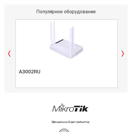
Популярное оборудование
A3002RU
A3
Официальный дистрибьютор