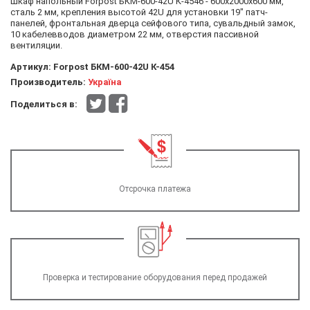
Шкаф напольный Forpost БКМ-600-42U К-4546 - 600x2000x600 мм,
сталь 2 мм, крепления высотой 42U для установки 19" патч-
панелей, фронтальная дверца сейфового типа, сувальдный замок,
10 кабелевводов диаметром 22 мм, отверстия пассивной
вентиляции.
Артикул:
Forpost БКМ-600-42U К-454
Производитель:
Україна
Поделиться в:
Отсрочка платежа
Проверка и тестирование оборудования перед продажей