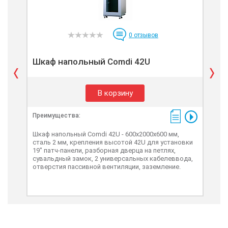
0
отзывов
Шкаф напольный Comdi 42U
Шк
В корзину
Преимущества:
Пре
Шкаф напольный Comdi 42U - 600x2000x600 мм,
Шка
сталь 2 мм, крепления высотой 42U для установки
ста
19" патч-панели, разборная дверца на петлях,
19"
сувальдный замок, 2 универсальных кабелеввода,
тип
отверстия пассивной вентиляции, заземление.
каб
заз