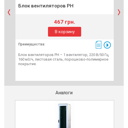
Блок вентиляторов РН
Бл
467 грн.
В корзину
Преимущества:
Пре
Блок вентиляторов РН – 1 вентилятор, 220 В/50 Гц,
Бло
160 м3/ч, листовая сталь, порошково-полимерное
0-60
покрытие.
поли
Аналоги