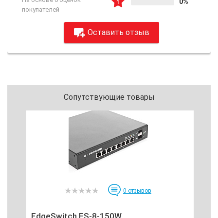
0%
покупателей
Оставить отзыв
Сопутствующие товары
0
отзывов
EdgeSwitch ES-8-150W
RB