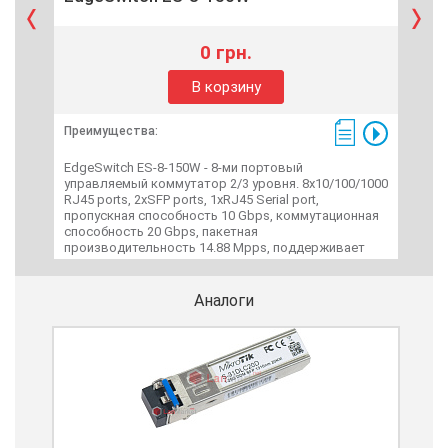
0 грн.
В корзину
Преимущества:
Пре
EdgeSwitch ES-8-150W - 8-ми портовый
Rou
управляемый коммутатор 2/3 уровня. 8x10/100/1000
комм
RJ45 ports, 2xSFP ports, 1xRJ45 Serial port,
Про
пропускная способность 10 Gbps, коммутационная
128 
способность 20 Gbps, пакетная
производительность 14.88 Mpps, поддерживает
PoE+, Passive PoE. Блок питания 150W.
Аналоги