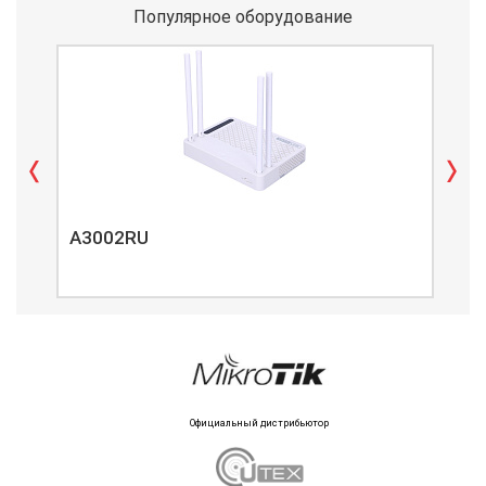
Популярное оборудование
A3002RU
A3
Официальный дистрибьютор