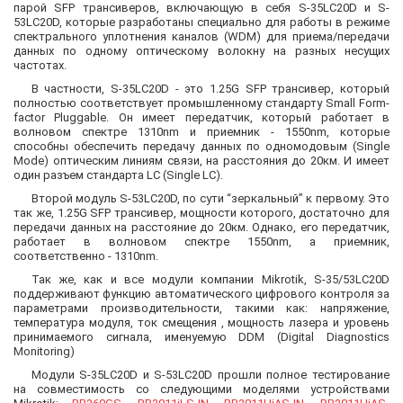
парой SFP трансиверов, включающую в себя S-35LC20D и S-
53LC20D, которые разработаны специально для работы в режиме
спектрального уплотнения каналов (WDM) для приема/передачи
данных по одному оптическому волокну на разных несущих
частотах.
В частности, S-35LC20D - это 1.25G SFP трансивер, который
полностью соответствует промышленному стандарту Small Form-
factor Pluggable. Он имеет передатчик, который работает в
волновом спектре 1310nm и приемник - 1550nm, которые
способны обеспечить передачу данных по одномодовым (Single
Mode) оптическим линиям связи, на расстояния до 20км. И имеет
один разъем стандарта LC (Single LC).
Второй модуль S-53LC20D, по сути “зеркальный” к первому. Это
так же, 1.25G SFP трансивер, мощности которого, достаточно для
передачи данных на расстояние до 20км. Однако, его передатчик,
работает в волновом спектре 1550nm, а приемник,
соответственно - 1310nm.
Так же, как и все модули компании Mikrotik, S-35/53LC20D
поддерживают функцию автоматического цифрового контроля за
параметрами производительности, такими как: напряжение,
температура модуля, ток смещения , мощность лазера и уровень
принимаемого сигнала, именуемую DDM (Digital Diagnostics
Monitoring)
Модули S-35LC20D и S-53LC20D прошли полное тестирование
на совместимость со следующими моделями устройствами