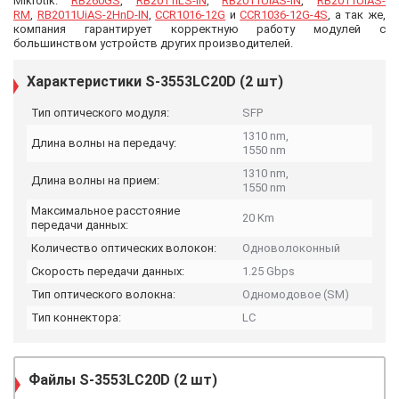
Mikrotik:
RB260GS
,
RB2011iLS-IN
,
RB2011UiAS-IN
,
RB2011UiAS-
RM
,
RB2011UiAS-2HnD-IN
,
CCR1016-12G
и
CCR1036-12G-4S
, а так же,
компания гарантирует корректную работу модулей с
большинством устройств других производителей.
Характеристики S-3553LC20D (2 шт)
Тип оптического модуля:
SFP
1310 nm,
Длина волны на передачу:
1550 nm
1310 nm,
Длина волны на прием:
1550 nm
Максимальное расстояние
20 Km
передачи данных:
Количество оптических волокон:
Одноволоконный
Скорость передачи данных:
1.25 Gbps
Тип оптического волокна:
Одномодовое (SM)
Тип коннектора:
LC
Файлы
S-3553LC20D (2 шт)