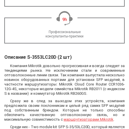
Профессиональные
консультанты-практики
Описание S-3553LC20D (2 шт)
Компания Mikrotik довольно прогрессивная и всегда следует за
тенденциями рынка. Не исключением стали и современные
оптоволоконные линии связи. Так компания выпустила несколько
новинок оборудованных портами для установки SFP модулей, в
частности маршрутизаторы: Mikrotik Cloud Core Router CCR1036-
12G-4S, некоторые модели семейства Mikrotik RB2011 (с индексом
S в названии) и коммутатор Mikrotik RB260GS.
Сразу же в след за выходом этих устройств, компания
предложила своим поклонникам и целый ряд самих SFP модулей
под собственным брендом. Которые не только способны
обеспечить качественную оптоволоконную связь, но и
максимальную совместимость с
маршрутизаторами Mikrotik
.
Среди них - Two module kit SFP S-35/53LC20D, который является