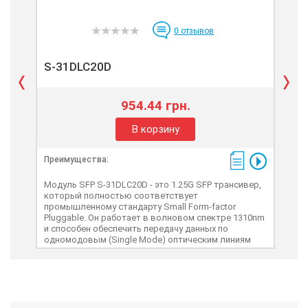
0
отзывов
S-31DLC20D
S-
954.44 грн.
В корзину
Преимущества:
Пре
Модуль SFP S-31DLC20D - это 1.25G SFP трансивер,
Мод
который полностью соответствует
кот
промышленному стандарту Small Form-factor
про
Pluggable. Он работает в волновом спектре 1310nm
Plu
и способен обеспечить передачу данных по
спо
одномодовым (Single Mode) оптическим линиям
мно
связи, на расстояния до 20км. Имеет два разъема
свя
стандарта LC (Dual LC).
разъ