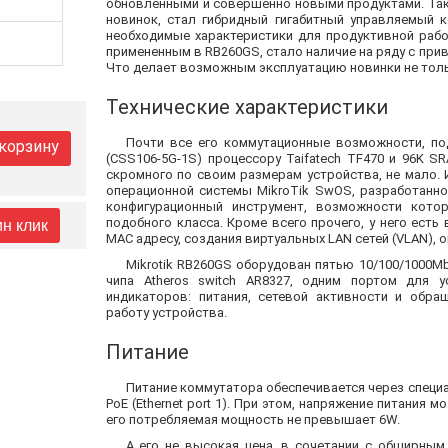
обновленными и совершенно новыми продуктами. Так
новинок, стал гибридный гигабитный управляемый к
необходимые характеристики для продуктивной раб
примененным в RB260GS, стало наличие на ряду с прив
Что делает возможным эксплуатацию новинки не тольк
Технические характеристики
Почти все его коммутационные возможности, п
 корзину
(CSS106-5G-1S) процессору Taifatech TF470 и 96K S
скромного по своим размерам устройства, не мало. 
операционной системы MikroTik SwOS, разработанн
конфигурационный инструмент, возможности кото
подобного класса. Кроме всего прочего, у него ест
ин клик
MAC адресу, создания виртуальных LAN сетей (VLAN), 
Mikrotik RB260GS оборудован пятью 10/100/1000Mbi
чипа Atheros switch AR8327, одним портом для 
индикаторов: питания, сетевой активности и обра
работу устройства.
Питание
Питание коммутатора обеспечивается через специ
PoE (Ethernet port 1). При этом, напряжение питания 
его потребляемая мощность не превышает 6W.
А его не высокая цена, в сочетании с обширны