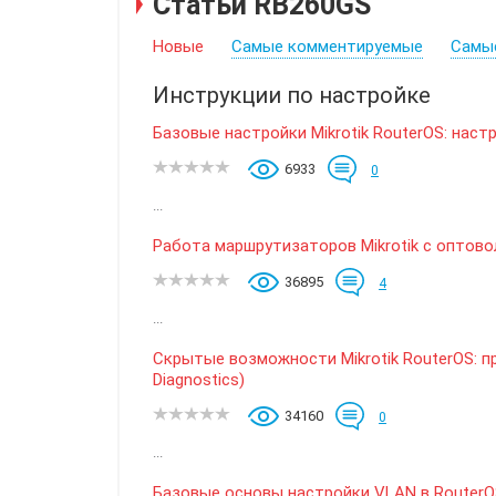
Статьи RB260GS
Новые
Самые комментируемые
Самы
Инструкции по настройке
Базовые настройки Mikrotik RouterOS: нас
6933
0
...
Работа маршрутизаторов Mikrotik с оптов
36895
4
...
Скрытые возможности Mikrotik RouterOS: пр
Diagnostics)
34160
0
...
Базовые основы настройки VLAN в RouterOS