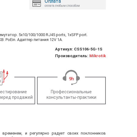
Оплата
оплата любым способом
утатор. 5x10/100/1000 RJ45 ports, 1xSFP port.
B. PoEin. Адаптер питания 12V 1A.
Артикул:
CSS106-5G-1S
Производитель:
Mikrotik
тестирование
Профессиональные
перед продажей
консультанты-практики
о временем, и регулярно радует своих поклонников