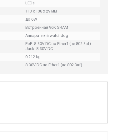
LEDs
113 x 138 x 29 мм
до 6W
Встроенная 96K SRAM
Аппаратный watchdog
PoE: 8-30V DC по Ether1 (не 802.3af)
Jack: 8-30V DC
0.212 kg
8-30V DC по Ether1 (не 802.3af)