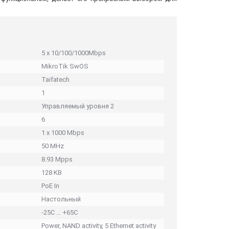
5 x 10/100/1000Mbps
MikroTik SwOS
Taifatech
1
Управляемый уровня 2
6
1 x 1000 Mbps
50 MHz
8.93 Mpps
128 KB
PoE In
Настольный
-25C ... +65C
Power, NAND activity, 5 Ethernet activity