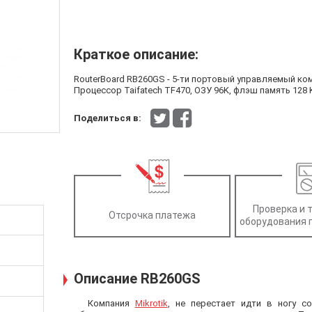
Краткое описание:
RouterBoard RB260GS - 5-ти портовый управляемый комм
Процессор Taifatech TF470, ОЗУ 96K, флэш память 128 K
Поделиться в:
Проверка и 
Отсрочка платежа
оборудования 
Описание RB260GS
Компания
Mikrotik
, не перестает идти в ногу с