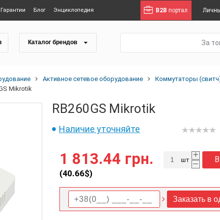
Гарантии
Блог
Энциклопедия
B2B
портал
Личны
За т
в
Каталог брендов
рудование
Активное сетевое оборудование
Коммутаторы (свитч
S Mikrotik
RB260GS Mikrotik
Наличие уточняйте
+
1 813.44 грн.
В
шт
–
(
40.66
$)
Заказать в о