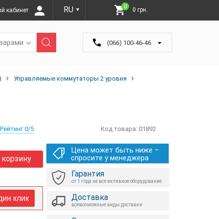
0
RU
0 грн.
й кабинет
▼
оварами
(066) 100-46-46
)
Управляемые коммутаторы 2 уровня
Рейтинг 0/5
Код товара:
01892
Цена может быть ниже –
спросите у менеджера
 корзину
Гарантия
от 1 года на все активное оборудование
Доставка
дин клик
всевозможные виды доставки