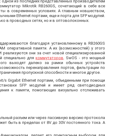
 одной из последних представленных производителем
оммутатор Mikrotik RB260GS, сочетающий в себе все
оты в современных условиях. А главным новшеством,
ычными Ethernet портами, еще и порта для SFP модулей.
о в проводных сетях, но и в оптоволоконных.
оддерживаются благодаря установленному в RB260GS
RAM оперативной памяти. А их (возможностей) у этого
И реализуются они за счет новой специализированной
ой специально для
коммутаторов
. SwOS - это мощный
рого выходят далеко за рамки обычных устройств
ь возможность перенаправления портов, фильтрации по
ограничения пропускной способности и многое другое.
t/s Gigabit Ethernet портами, объеденными при помощи
установки SFP модулей и имеет ряд светодиодных
щения к памяти, помогающих визуально отслеживать
альный разъем или через пассивную версию протокола
может быть в пределах от 8V до 30V постоянного тока. А
м функционалом, делает его прекрасным выбором для