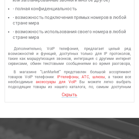
- полная конфиденциальность
- возможность подключения прямых номеров в любой
стране мира
- возможность использования своего номера в любой
стране мира
Дополнительно, VoIP телефония, предлагает целый ряд
возможностей и функций, доступных только для IP протоколов,
такие как маршрутизация звонков, интеграция с другими интернет
сервисами, обмен текстовыми сообщениями во время разговора,
получение информации о доступности вызываемого абонента и т.д.
В магазине “LanMarket” представлен большой ассортимент
Другими словами, VoIP - это телефония будущего.
товаров VoIP телефонии:
IP-телефоны
,
АТС
,
шлюзы
, а также все
необходимые
аксессуары для VoIP
. Вы можете легко выбрать
подходящие товары из нашего каталога, по, самым доступным
ценам в Украине.
Скрыть