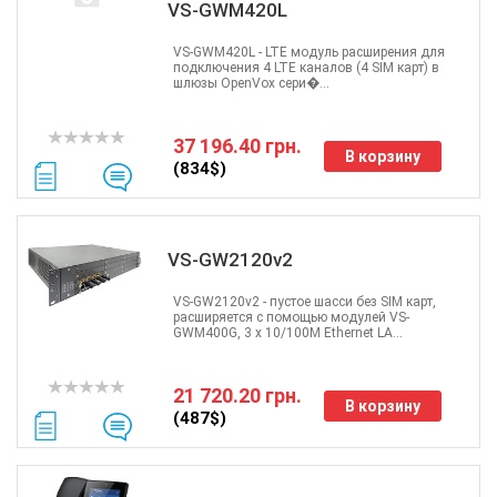
VS-GWM420L
VS-GWM420L - LTE модуль расширения для
подключения 4 LTE каналов (4 SIM карт) в
шлюзы OpenVox сери�...
37 196.40 грн.
В корзину
(834$)
VS-GW2120v2
VS-GW2120v2 - пустое шасси без SIM карт,
расширяется с помощью модулей VS-
GWM400G, 3 x 10/100M Ethernet LA...
21 720.20 грн.
В корзину
(487$)