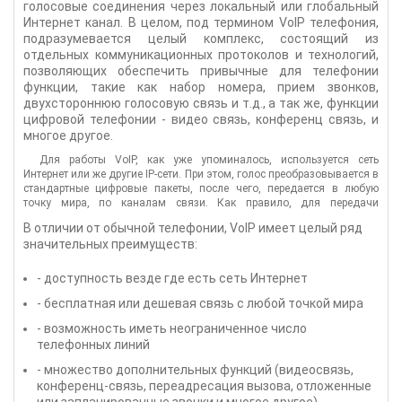
голосовые соединения через локальный или глобальный
Интернет канал. В целом, под термином VoIP телефония,
подразумевается целый комплекс, состоящий из
отдельных коммуникационных протоколов и технологий,
позволяющих обеспечить привычные для телефонии
функции, такие как набор номера, прием звонков,
двухстороннюю голосовую связь и т.д., а так же, функции
цифровой телефонии - видео связь, конференц связь, и
многое другое.
Для работы VoIP, как уже упоминалось, используется сеть
Интернет или же другие IP-сети. При этом, голос преобразовывается в
стандартные цифровые пакеты, после чего, передается в любую
точку мира, по каналам связи. Как правило, для передачи
голосовых сообщений, перед их отправкой, используется
В отличии от обычной телефонии, VoIP имеет целый ряд
дополнительное сжатие. Делается это для удаления избыточной
значительных преимуществ:
информации и снижения нагрузки на сети передачи данных. Кроме
того, данные могут быть закодированы самыми криптостойкими
современными алгоритмами, что делает данный вид телефонной
- доступность везде где есть сеть Интернет
связи достаточно безопасным и конфиденциальным.
- бесплатная или дешевая связь с любой точкой мира
- возможность иметь неограниченное число
телефонных линий
- множество дополнительных функций (видеосвязь,
конференц-связь, переадресация вызова, отложенные
или запланированные звонки и многое другое)