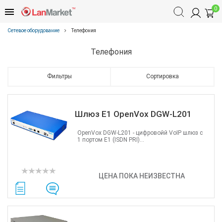
0
Сетевое оборудование
Телефония
Телефония
Фильтры
Сортировка
Шлюз E1 OpenVox DGW-L201
OpenVox DGW-L201 - цифровойй VoIP шлюз с
1 портом E1 (ISDN PRI)...
ЦЕНА ПОКА НЕИЗВЕСТНА