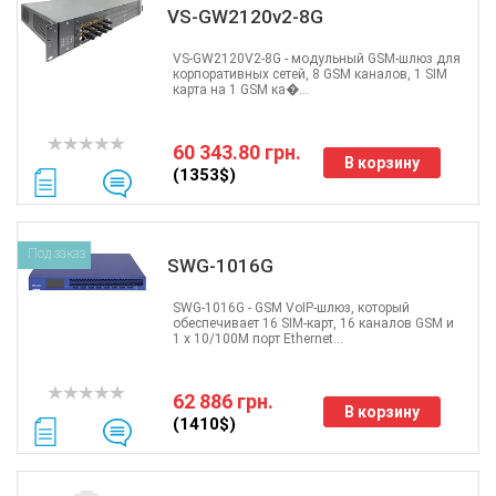
VS-GW2120v2-8G
VS-GW2120V2-8G - модульный GSM-шлюз для
корпоративных сетей, 8 GSM каналов, 1 SIM
карта на 1 GSM ка�...
60 343.80 грн.
В корзину
(1353$)
Под заказ
SWG-1016G
SWG-1016G - GSM VoIP-шлюз, который
обеспечивает 16 SIM-карт, 16 каналов GSM и
1 х 10/100M порт Ethernet...
62 886 грн.
В корзину
(1410$)