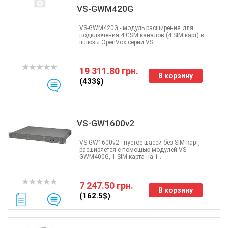
VS-GWM420G
VS-GWM420G - модуль расширения для
подключения 4 GSM каналов (4 SIM карт) в
шлюзы OpenVox серий VS...
19 311.80 грн.
В корзину
(433$)
VS-GW1600v2
VS-GW1600v2 - пустое шасси без SIM карт,
расширяется с помощью модулей VS-
GWM400G, 1 SIM карта на 1...
7 247.50 грн.
В корзину
(162.5$)