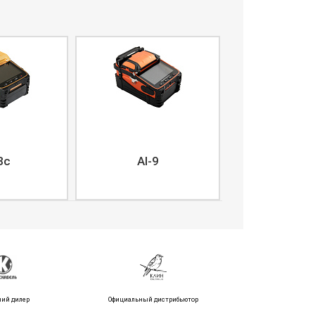
8c
AI-9
ний дилер
Официальный дистрибьютор