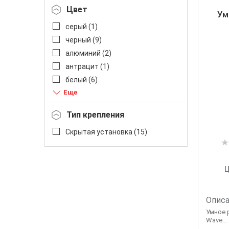
Цвет
Ум
серый (
1
)
черный (
9
)
алюминий (
2
)
антрацит (
1
)
белый (
6
)
графит (
2
)
жемчужный (
1
)
Тип крепления
слоновая кость (
2
)
Скрытая установка (
15
)
титан (
2
)
Ц
Описа
Умное р
Wave...