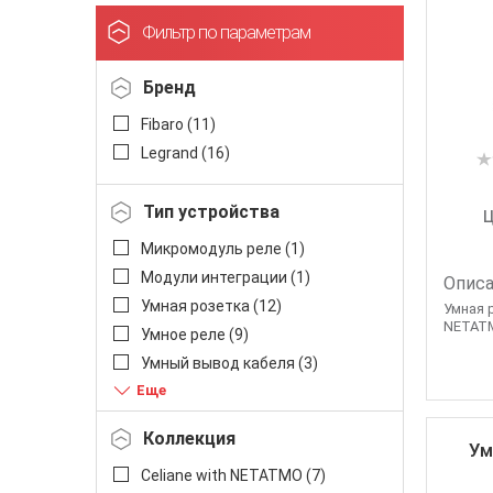
Фильтр по параметрам
Бренд
Fibaro (
11
)
Legrand (
16
)
Тип устройства
Ц
Микромодуль реле (
1
)
Модули интеграции (
1
)
Описа
Умная розетка (
12
)
Умная р
NETATM
Умное реле (
9
)
Умный вывод кабеля (
3
)
Шунт (
1
)
Коллекция
Ум
Celiane with NETATMO (
7
)