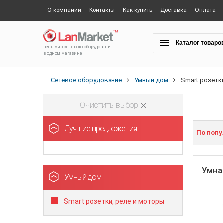
О компании
Контакты
Как купить
Доставка
Оплата
Каталог товаро
весь мир сетевого оборудования
в одном магазине
Сетевое оборудование
Умный дом
Smart розетк
Очистить выбор
Лучшие предложения
По поп
Умная
Умный дом
Smart розетки, реле и моторы