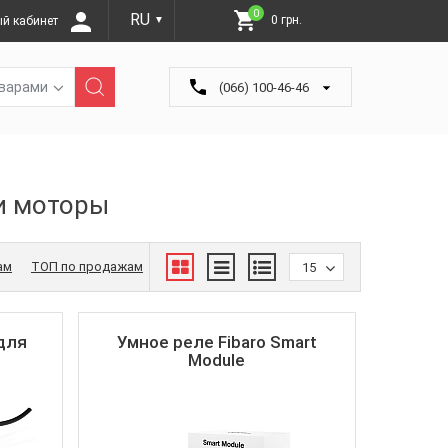
0
RU
0 грн.
й кабинет
▼
оварами
(066) 100-46-46
 и моторы
ам
ТОП по продажам
15
 для
Умное реле Fibaro Smart
Module