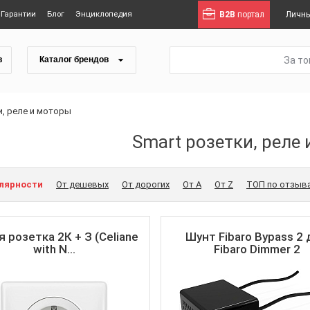
Гарантии
Блог
Энциклопедия
B2B
портал
Личны
За т
в
Каталог брендов
и, реле и моторы
Smart розетки, реле
улярности
От дешевых
От дорогих
От A
От Z
ТОП по отзыв
 розетка 2К + З (Celiane
Шунт Fibaro Bypass 2
with N...
Fibaro Dimmer 2