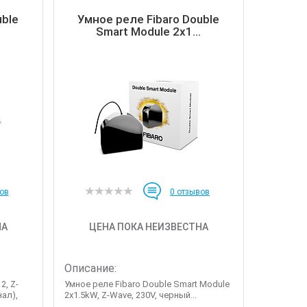
uble
Умное реле Fibaro Double
Smart Module 2x1...
ов
0
отзывов
НА
ЦЕНА ПОКА НЕИЗВЕСТНА
Описание:
2, Z-
Умное реле Fibaro Double Smart Module
нал),
2x1.5kW, Z-Wave, 230V, черный...