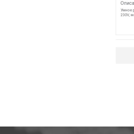
Описа
Умное р
230V, м