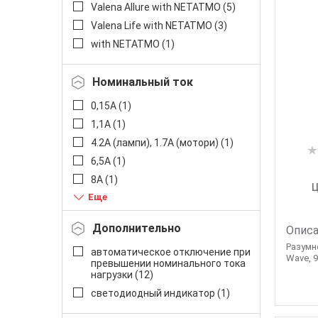
Valena Allure with NETATMO (
5
)
Valena Life with NETATMO (
3
)
with NETATMO (
1
)
Номинальный ток
0,15А (
1
)
1,1А (
1
)
4.2A (лампи), 1.7А (мотори) (
1
)
6,5А (
1
)
8А (
1
)
Ц
9,5А (
1
)
10А (
1
)
Дополнительно
Описа
11А (
1
)
Разумно
автоматическое отключение при
12А (6А на канал) (
1
)
Wave, 9
превышении номинального тока
14А (
3
)
нагрузки (
12
)
16A (
12
)
светодиодный индикатор (
1
)