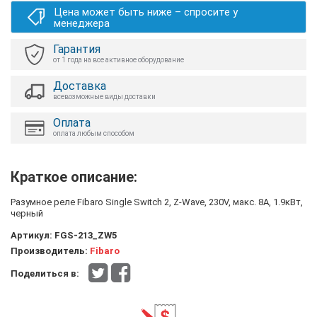
Цена может быть ниже – спросите у
менеджера
Гарантия
от 1 года на все активное оборудование
Доставка
всевозможные виды доставки
Оплата
оплата любым способом
Краткое описание:
Разумное реле Fibaro Single Switch 2, Z-Wave, 230V, макс. 8А, 1.9кВт,
черный
Артикул:
FGS-213_ZW5
Производитель:
Fibaro
Поделиться в: