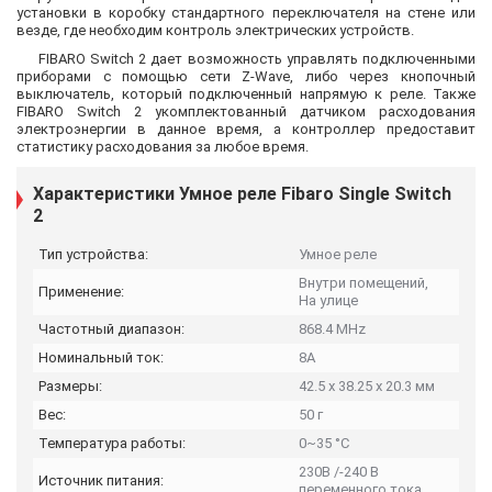
установки в коробку стандартного переключателя на стене или
везде, где необходим контроль электрических устройств.
FIBARO Switch 2 дает возможность управлять подключенными
приборами с помощью сети Z-Wave, либо через кнопочный
выключатель, который подключенный напрямую к реле. Также
FIBARO Switch 2 укомплектованный датчиком расходования
электроэнергии в данное время, а контроллер предоставит
статистику расходования за любое время.
Характеристики Умное реле Fibaro Single Switch
2
Тип устройства:
Умное реле
Внутри помещений,
Применение:
На улице
Частотный диапазон:
868.4 MHz
Номинальный ток:
8А
Размеры:
42.5 x 38.25 x 20.3 мм
Вес:
50 г
Температура работы:
0~35 °C
230В /-240 В
Источник питания:
переменного тока