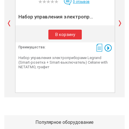
0
отзывов
Набор управления электропр...
Умн
В корзину
Преимущества:
Пре
Набор управления электроприборами Legrand
Разу
(Smart-розетка + Smart-выключатель) Celiane with
DC, 
NETATMO, графит
Популярное оборудование