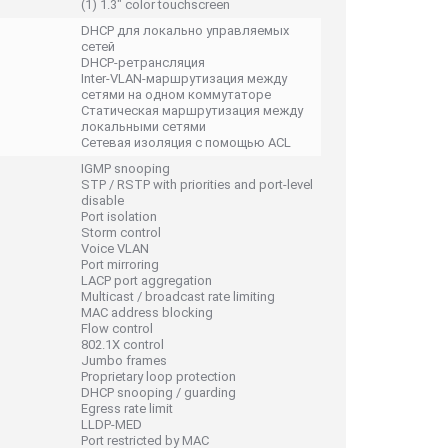
(1) 1.3" color touchscreen
DHCP для локально управляемых
сетей
DHCP-ретрансляция
Inter-VLAN-маршрутизация между
сетями на одном коммутаторе
Статическая маршрутизация между
локальными сетями
Сетевая изоляция с помощью ACL
IGMP snooping
STP / RSTP with priorities and port-level
disable
Port isolation
Storm control
Voice VLAN
Port mirroring
LACP port aggregation
Multicast / broadcast rate limiting
MAC address blocking
Flow control
802.1X control
Jumbo frames
Proprietary loop protection
DHCP snooping / guarding
Egress rate limit
LLDP-MED
Port restricted by MAC