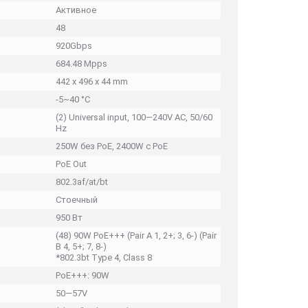
Активное
48
920Gbps
684.48 Mpps
442 x 496 x 44 mm
-5~40 °C
(2) Universal input, 100—240V AC, 50/60
Hz
250W без PoE, 2400W с PoE
PoE Out
802.3af/at/bt
Стоечный
950 Вт
(48) 90W PoE+++ (Pair A 1, 2+; 3, 6-) (Pair
B 4, 5+; 7, 8-)
*802.3bt Type 4, Class 8
PoE+++: 90W
50—57V