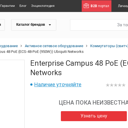
Гарантии
Блог
Энциклопедия
B2B
портал
Личны
За т
в
Каталог брендов
рудование
Активное сетевое оборудование
Коммутаторы (свитч
pus 48 PoE (ECS-48-PoE (950W)) Ubiquiti Networks
Enterprise Campus 48 PoE (E
Networks
Наличие уточняйте
ЦЕНА ПОКА НЕИЗВЕСТН
Узнать цену