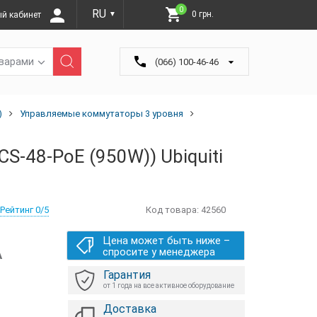
0
RU
0 грн.
й кабинет
▼
оварами
(066) 100-46-46
)
Управляемые коммутаторы 3 уровня
CS-48-PoE (950W)) Ubiquiti
Рейтинг 0/5
Код товара:
42560
Цена может быть ниже –
А
спросите у менеджера
Гарантия
от 1 года на все активное оборудование
Доставка