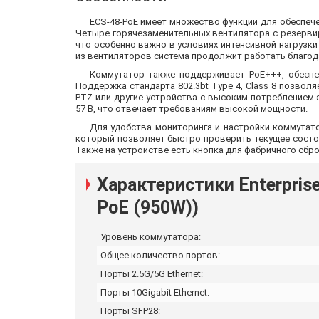
ECS-48-PoE имеет множество функций для обеспеч
Четыре горячезаменительных вентилятора с резерви
что особенно важно в условиях интенсивной нагрузки
из вентиляторов система продолжит работать благо
Коммутатор также поддерживает PoE+++, обеспе
Поддержка стандарта 802.3bt Type 4, Class 8 позвол
PTZ или другие устройства с высоким потреблением 
57 В, что отвечает требованиям высокой мощности.
Для удобства мониторинга и настройки коммутат
который позволяет быстро проверить текущее состоян
Также на устройстве есть кнопка для фабричного сбро
Характеристики Enterpris
PoE (950W))
Уровень коммутатора:
Общее количество портов:
Порты 2.5G/5G Ethernet:
Порты 10Gigabit Ethernet:
Порты SFP28: