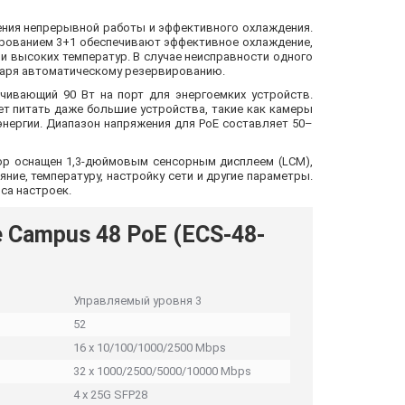
ения непрерывной работы и эффективного охлаждения.
рованием 3+1 обеспечивают эффективное охлаждение,
 и высоких температур. В случае неисправности одного
даря автоматическому резервированию.
чивающий 90 Вт на порт для энергоемких устройств.
яет питать даже большие устройства, такие как камеры
энергии. Диапазон напряжения для PoE составляет 50–
ор оснащен 1,3-дюймовым сенсорным дисплеем (LCM),
ие, температуру, настройку сети и другие параметры.
са настроек.
e Campus 48 PoE (ECS-48-
Управляемый уровня 3
52
16 x 10/100/1000/2500 Mbps
32 х 1000/2500/5000/10000 Mbps
4 х 25G SFP28