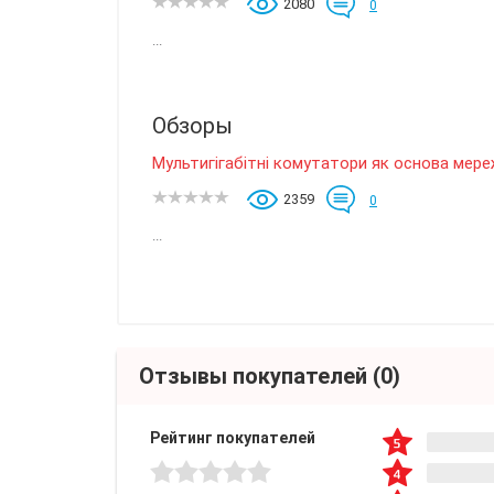
2080
0
...
Обзоры
Мультигігабітні комутатори як основа мереж
2359
0
...
Отзывы покупателей
(0)
Рейтинг покупателей