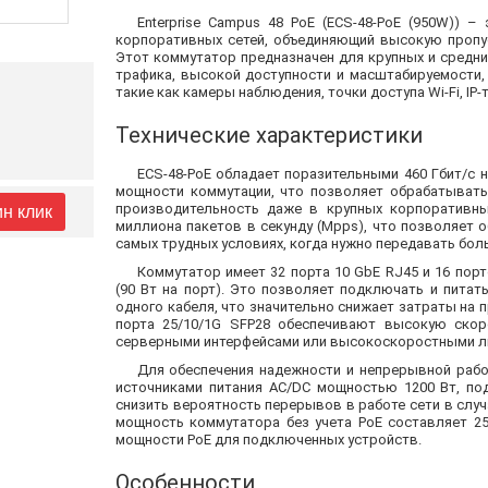
Enterprise Campus 48 PoE (ECS-48-PoE (950W))
корпоративных сетей, объединяющий высокую пропу
Этот коммутатор предназначен для крупных и средни
трафика, высокой доступности и масштабируемости, 
такие как камеры наблюдения, точки доступа Wi-Fi, IP-
Технические характеристики
ECS-48-PoE обладает поразительными 460 Гбит/с 
мощности коммутации, что позволяет обрабатыват
производительность даже в крупных корпоративных
ин клик
миллиона пакетов в секунду (Mpps), что позволяет 
самых трудных условиях, когда нужно передавать бо
Коммутатор имеет 32 порта 10 GbE RJ45 и 16 пор
(90 Вт на порт). Это позволяет подключать и пита
одного кабеля, что значительно снижает затраты на п
порта 25/10/1G SFP28 обеспечивают высокую скор
серверными интерфейсами или высокоскоростными л
Для обеспечения надежности и непрерывной рабо
источниками питания AC/DC мощностью 1200 Вт, п
снизить вероятность перерывов в работе сети в слу
мощность коммутатора без учета PoE составляет 250
мощности PoE для подключенных устройств.
Особенности