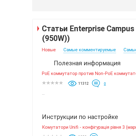
Статьи Enterprise Campus
(950W))
Новые
Самые комментируемые
Самы
Полезная информация
PoE коммутатор против Non-PoE коммутат
11312
0
...
Инструкции по настройке
Комутатори Unifi - конфігурація рівня 3 (ма