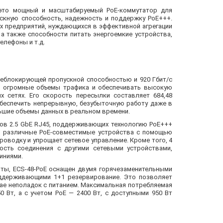
 – это мощный и масштабируемый PoE-коммутатор для
скную способность, надежность и поддержку PoE+++.
х предприятий, нуждающихся в эффективной агрегации
а также способности питать энергоемкие устройства,
телефоны и т.д.
неблокирующей пропускной способностью и 920 Гбит/с
ь огромные объемы трафика и обеспечивать высокую
 сетях. Его скорость пересылки составляет 684,48
обеспечить непрерывную, безубыточную работу даже в
льшие объемы данных в реальном времени.
тов 2.5 GbE RJ45, поддерживающих технологию PoE+++
ть различные PoE-совместимые устройства с помощью
роводку и упрощает сетевое управление. Кроме того, 4
ость соединения с другими сетевыми устройствами,
иниями.
ты, ECS-48-PoE оснащен двумя горячезаменительными
оддерживающими 1+1 резервирование. Это позволяет
чае неполадок с питанием. Максимальная потребляемая
 Вт, а с учетом PoE — 2400 Вт, с доступными 950 Вт