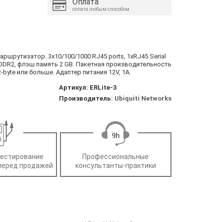
Оплата
оплата любым способом
маршрутизатор. 3x10/100/1000 RJ45 ports, 1xRJ45 Serial
B DDR2, флэш память 2 GB. Пакетная производительность
-byte или больше. Адаптер питания 12V, 1A.
Артикул:
ERLite-3
Производитель:
Ubiquiti Networks
тестирование
Профессиональные
перед продажей
консультанты-практики