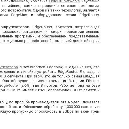
ше поклонников, компания
Ubiquiti Networks
неустанно
 новейшие, самые передовые сетевые технологии,
го потребителя. Одной из таких технологий, является
логия EdgeMax, и оборудование серии
EdgeRouter
,
ршрутизаторов EdgeRouter, является потрясающая
ся высококачественным и сверх производительным
нальным программным обеспечением, представленным
S, специально разработанной компанией для этой серии
утизатора
с технологией EdgeMax, и один из них, это
оделью в линейке устройств EdgeRouter. Его задача
HO сегмента. При этом, это не только самая младшая
 Она оборудована всего тремя гигабитными Ethernet
EdgeRouter (ER-8)
, где 8 портов. Работает она на базе
той 500MHz. Имеет 512MB оперативной DDR2 памяти и
olly, по просьбе производителя, эта модель показала
особности. Обеспечив обработку 1,000,000 пакетов в
 общую пропускную способность в 3Gbps по всем трем