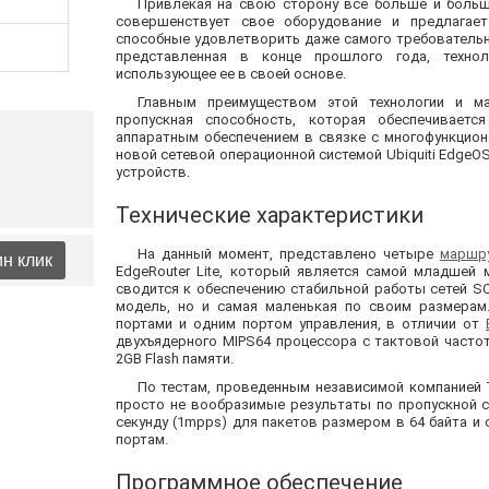
Привлекая на свою сторону все больше и боль
совершенствует свое оборудование и предлагает
способные удовлетворить даже самого требовательно
представленная в конце прошлого года, техно
использующее ее в своей основе.
Главным преимуществом этой технологии и ма
пропускная способность, которая обеспечивает
аппаратным обеспечением в связке с многофункцио
новой сетевой операционной системой Ubiquiti EdgeO
устройств.
Технические характеристики
На данный момент, представлено четыре
маршр
ин клик
EdgeRouter Lite
, который является самой младшей м
сводится к обеспечению стабильной работы сетей SO
модель, но и самая маленькая по своим размерам.
портами и одним портом управления, в отличии от
двухъядерного MIPS64 процессора с тактовой часто
2GB Flash памяти.
По тестам, проведенным независимой компанией T
просто не вообразимые результаты по пропускной сп
секунду (1mpps) для пакетов размером в 64 байта и
портам.
Программное обеспечение