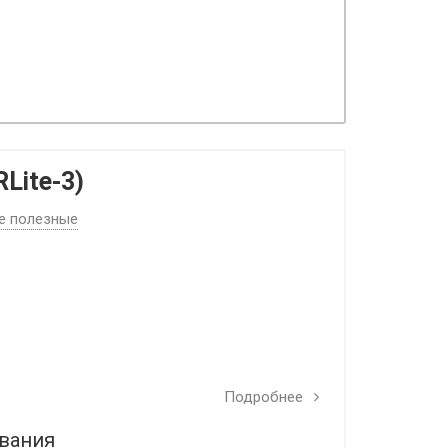
RLite-3)
е полезные
Подробнее
ования