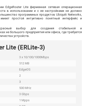
ии EdgeRouter Lite фирменная сетевая операционная
роста в использовании и с ее настройками не должно
большинство программных продуктов Ubiquiti Networks,
 имеет простой интуитивно понятный интерфейс и
екрасный выбор для создания стабильной и
ах не большого предприятия или офиса, где требуется
личества устройств.
 Lite (ERLite-3)
3 x 10/100/1000Mbps
512 MB
EdgeOS
2
3
500 MHz
3 Gbps
1 Mpps