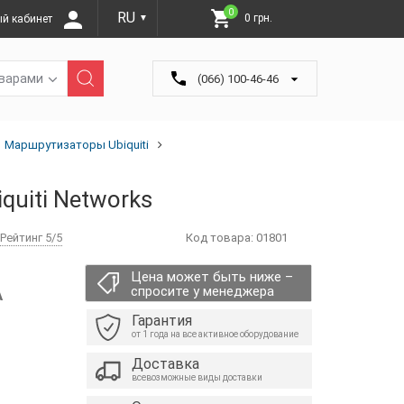
0
RU
0 грн.
й кабинет
▼
оварами
(066) 100-46-46
Маршрутизаторы Ubiquiti
iquiti Networks
Рейтинг 5/5
Код товара:
01801
Цена может быть ниже –
А
спросите у менеджера
Гарантия
от 1 года на все активное оборудование
Доставка
всевозможные виды доставки