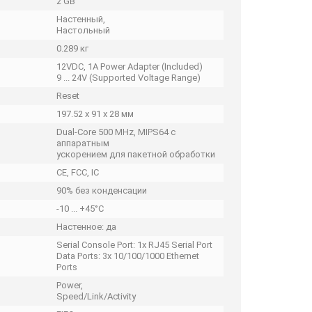
2 GB
Настенный,
Настольный
0.289 кг
12VDC, 1A Power Adapter (Included)
9 ... 24V (Supported Voltage Range)
Reset
197.52 x 91 x 28 мм
Dual-Core 500 MHz, MIPS64 с
аппаратным
ускорением для пакетной обработки
CE, FCC, IC
90% без конденсации
‑10 ... +45°C
Настенное: да
Serial Console Port: 1x RJ45 Serial Port
Data Ports: 3x 10/100/1000 Ethernet
Ports
Power,
Speed/Link/Activity