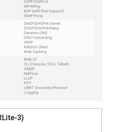
OSPF/OSPFv3
RIP/RIPng
BGP (with IPv6 Support)
IGMP Proxy
DHCP/DHCPv6 Server
DHCP/DHCPv6 Relay
Dynamic DNS
DNS Forwarding
VRRP
RADIUS Client
Web Caching
Web UI
CLI (Console, SSH, Telnet)
SNMP
NetFlow
LLDP
NTP
UBNT Discovery Protocol
Logging
Lite-3)