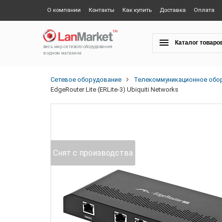
О компании
Контакты
Как купить
Доставка
Оплата
Каталог товаро
весь мир сетевого оборудования
в одном магазине
Сетевое оборудование
Телекоммуникационное обо
EdgeRouter Lite (ERLite-3) Ubiquiti Networks
Снят с производства