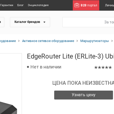
Гарантии
Блог
Энциклопедия
B2B
портал
Личны
За т
в
Каталог брендов
рудование
Активное сетевое оборудование
Маршрутизаторы
EdgeRouter Lite (ERLite-3) Ub
Нет в наличии
ЦЕНА ПОКА НЕИЗВЕСТН
Узнать цену