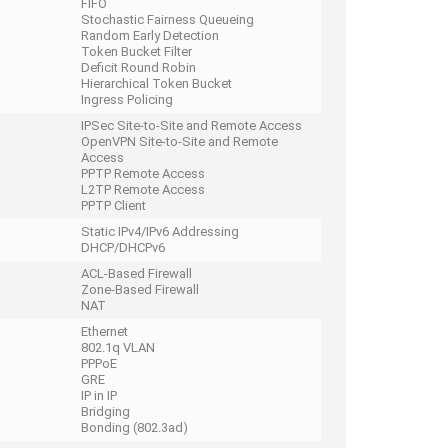
FIFO
Stochastic Fairness Queueing
Random Early Detection
Token Bucket Filter
Deficit Round Robin
Hierarchical Token Bucket
Ingress Policing
IPSec Site-to-Site and Remote Access
OpenVPN Site‑to‑Site and Remote
Access
PPTP Remote Access
L2TP Remote Access
PPTP Client
Static IPv4/IPv6 Addressing
DHCP/DHCPv6
ACL-Based Firewall
Zone-Based Firewall
NAT
Ethernet
802.1q VLAN
PPPoE
GRE
IP in IP
Bridging
Bonding (802.3ad)