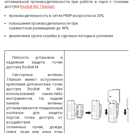
оптимальной производительности при работе в паре с точками
доступа
Rocket M2 Titanium
производительность в сетях PtMP возросла на 20%
повышения производительности при
совместном размещении до 90%
увеличения срока службы в суровых погодных условиях
Легкость установки и
надежная защита точек
доступа Rocket M
Секторные антенны
Titanium имеют встроенное
крепления для монтажа точек
доступа Rocket M без
использования каких-либо
инструментов.
На задней
панели антенны
устанавливается
специальный
колпачок для защиты
портов
точки доступа от
воздействия
солнечных
лучей, дождя,
снега, льда или
злых птиц