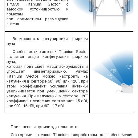
airMAX Titanium Sector с
высокой устойчивостью к
помехам
при совместном размещении
антенн
Возможность регулировки ширины
луча
Особенностью антенны Titanium Sector
является опция конфигурации ширины
луча,
которая повышает масштабируемость и
упрощает инвентаризацию. AirMax
Titanium Sector можно настроить на
излучения в секторе 60˚, 90˚ или 120˚, при
этом коэффициент усиления антенны
увеличивается при уменьшении сектора
излучения. При излучении в секторе 120˚
коэффициент усиления составляет 15 dBi,
при 90˚ - 16 dBi, при 60˚ - 17 dBi.
Повышенная производительность
Секторные антенны Titanium разработаны для обеспечения