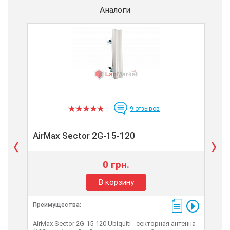
Аналоги
9
отзывов
AirMax Sector 2G-15-120
Air
0 грн.
В корзину
Преимущества:
Пре
AirMax Sector 2G-15-120 Ubiquiti - секторная антенна
Air 