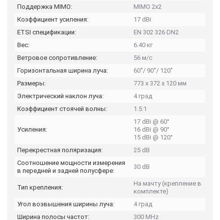
Поддержка MIMO:
MIMO 2x2
Коэффициент усиления:
17 dBi
ETSI спецификации:
EN 302 326 DN2
Вес:
6.40 кг
Ветровое сопротивление:
56 м/с
Горизонтальная ширина луча:
60˚/ 90˚/ 120˚
Размеры:
773 x 372 x 120 мм
Электрический наклон луча:
4 град
Коэффициент стоячей волны:
1.5:1
17 dBi @ 60°
Усиления:
16 dBi @ 90°
15 dBi @ 120°
Перекрестная поляризация:
25 dB
Соотношение мощности измерения
30 dB
в передней и задней полусфере:
На мачту (крепление в
Тип крепления:
комплекте)
Угол возвышения ширины луча:
4 град
Ширина полосы частот:
300 MHz