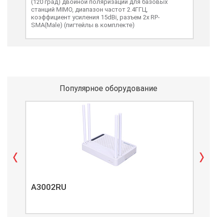
(120 град) двойной поляризации для базовых
анте
станций MIMO, диапазон частот 2.4ГГЦ,
коэффициент усиления 15dBi, разъем 2х RP-
SMA(Male) (пигтейлы в комплекте)
Популярное оборудование
A3002RU
A3