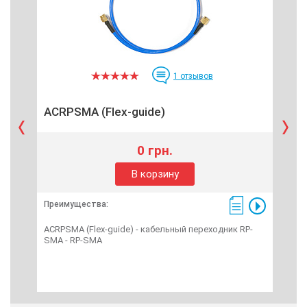
1
отзывов
ACRPSMA (Flex-guide)
Ro
0 грн.
В корзину
Преимущества:
Пре
ACRPSMA (Flex-guide) - кабельный переходник RP-
Rock
SMA - RP-SMA
дос
исп
до 2
10/1