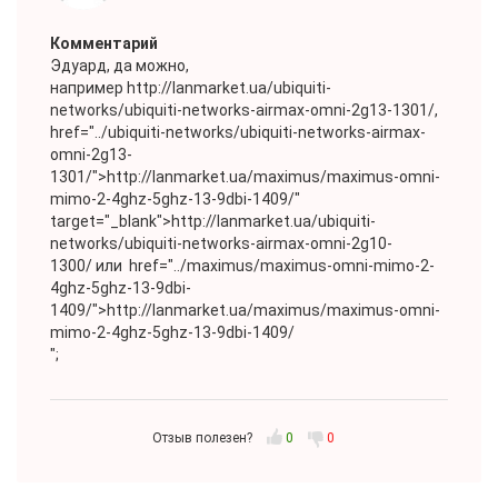
Комментарий
Эдуард
, да можно,
например
http://lanmarket.ua/ubiquiti-
networks/ubiquiti-networks-airmax-omni-2g13-1301/
,
href="../ubiquiti-networks/ubiquiti-networks-airmax-
omni-2g13-
1301/">
http://lanmarket.ua/maximus/maximus-omni-
mimo-2-4ghz-5ghz-13-9dbi-1409/"
target="_blank">http://lanmarket.ua/ubiquiti-
networks/ubiquiti-networks-airmax-omni-2g10-
1300/ или
href="../maximus/maximus-omni-mimo-2-
4ghz-5ghz-13-9dbi-
1409/">
http://lanmarket.ua/maximus/maximus-omni-
mimo-2-4ghz-5ghz-13-9dbi-1409/
";
Отзыв полезен?
0
0