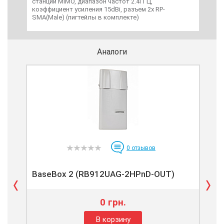
станций MIMO, диапазон частот 2.4ГГЦ,
коэффициент усиления 15dBi, разъем 2х RP-
SMA(Male) (пигтейлы в комплекте)
Аналоги
0
отзывов
BaseBox 2 (RB912UAG-2HPnD-OUT)
Roc
0 грн.
В корзину