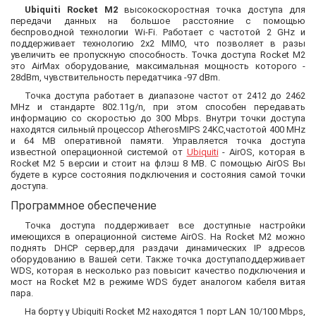
Ubiquiti Rocket M2
высокоскоростная точка доступа для
передачи данных на большое расстояние с помощью
беспроводной технологии Wi-Fi. Работает с частотой 2 GHz и
поддерживает технологию 2х2 MIMO, что позволяет в разы
увеличить ее пропускную способность. Точка доступа Rocket M2
это AirMax оборудование, максимальная мощность которого -
28dBm, чувствительность передатчика -97 dBm.
Точка доступа работает в диапазоне частот от 2412 до 2462
MHz и стандарте 802.11g/n, при этом способен передавать
информацию со скоростью до 300 Mbps. Внутри точки доступа
находятся сильный процессор AtherosMIPS 24KC,частотой 400 MHz
и 64 MB оперативной памяти. Управляется точка доступа
известной операционной системой от
Ubiquiti
- AirOS, которая в
Rocket M2 5 версии и стоит на флэш 8 МB. С помощью AirOS Вы
будете в курсе состояния подключения и состояния самой точки
доступа.
Программное обеспечение
Точка доступа поддерживает все доступные настройки
имеющихся в операционной системе AirOS. На Rocket M2 можно
поднять DHCP сервер,для раздачи динамических IP адресов
оборудованию в Вашей сети. Также точка доступаподдерживает
WDS, которая в несколько раз повысит качество подключения и
мост на Rocket M2 в режиме WDS будет аналогом кабеля витая
пара.
На борту у Ubiquiti Rocket M2 находятся 1 порт LAN 10/100 Mbps,