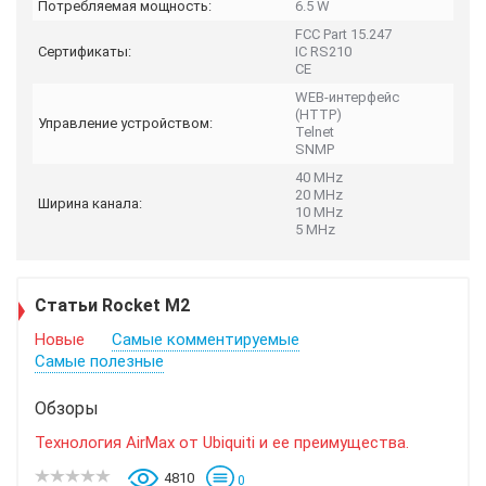
Потребляемая мощность:
6.5 W
FCC Part 15.247
Сертификаты:
IC RS210
CE
WEB-интерфейс
(HTTP)
Управление устройством:
Telnet
SNMP
40 MHz
20 MHz
Ширина канала:
10 MHz
5 MHz
Статьи Rocket M2
Новые
Самые комментируемые
Самые полезные
Обзоры
Технология AirMax от Ubiquiti и ее преимущества.
4810
0