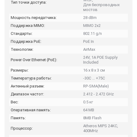
Тип точки доступа:
Для беспроводных
мостов
Мощность передатчика:
28 dBm
Поддержка MIMO:
MIMO 2x2
Стандарты:
802.11 g/n
Поддержка PoE:
PoE In
Технологии:
AirMax
24V, 1A POE Supply
Power Over Ethernet (PoE):
Included
Размеры:
16 x 8 x 3 см
Температура работы:
-30C ... +75C
Антенный разъем:
RP-SMA(Male)
Диапазон частот:
2.412 - 2.472 GHz
Вес:
0.5 кг
Оперативная память:
64 MB
Память:
8MB Flash
Atheros MIPS 24KC,
Процессор:
400MHz