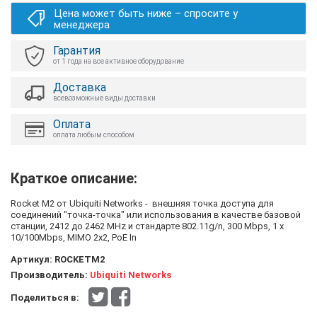
Цена может быть ниже – спросите у
менеджера
Гарантия
от 1 года на все активное оборудование
Доставка
всевозможные виды доставки
Оплата
оплата любым способом
Краткое описание:
Rocket M2 от Ubiquiti Networks - внешняя точка доступа для
соединений "точка-точка" или использования в качестве базовой
станции, 2412 до 2462 MHz и стандарте 802.11g/n, 300 Mbps, 1 x
10/100Mbps, MIMO 2x2, PoE In
Артикул:
ROCKETM2
Производитель:
Ubiquiti Networks
Поделиться в: