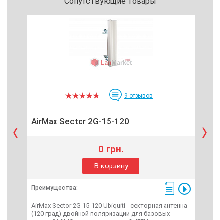
Сопутствующие товары
9
отзывов
AirMax Sector 2G-15-120
Air
0 грн.
В корзину
Преимущества:
Пре
AirMax Sector 2G-15-120 Ubiquiti - секторная антенна
Air 
(120 град) двойной поляризации для базовых
анте