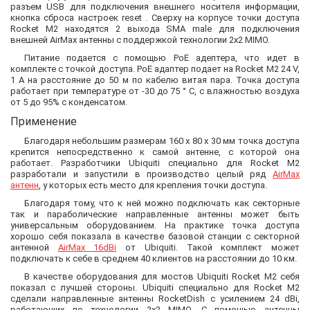
разъем USB для подключения внешнего носителя информации,
кнопка сброса настроек reset . Сверху на корпусе точки доступа
Rocket M2 находятся 2 выхода SMA male для подключения
внешней AirMax антенны с поддержкой технологии 2х2 MIMO.
Питание подается с помощью PoE адептера, что идет в
комплекте с точкой доступа. PoE адаптер подает на Rocket M2 24 V,
1 A на расстояние до 50 м по кабелю витая пара. Точка доступа
работает при температуре от -30 до 75 ° C, с влажностью воздуха
от 5 до 95% с конденсатом.
Применение
Благодаря небольшим размерам 160 x 80 x 30 мм точка доступа
крепится непосредственно к самой антенне, с которой она
работает. Разработчики Ubiquiti специально для Rocket M2
разработали и запустили в производство целый ряд
AirMax
антенн
, у которых есть место для крепления точки доступа.
Благодаря тому, что к ней можно подключать как секторные
так и параболические направленные антенны может быть
универсальным оборудованием. На практике точка доступа
хорошо себя показала в качестве базовой станции с секторной
антенной
AirMax 16dBi
от Ubiquiti. Такой комплект может
подключать к себе в среднем 40 клиентов на расстоянии до 10 км.
В качестве оборудования для мостов Ubiquiti Rocket M2 себя
показал с лучшей стороны. Ubiquiti специально для Rocket M2
сделали направленные антенны RocketDish с усилением 24 dBi,
работающих по технологии 2х2 MIMO. С помощью антенны