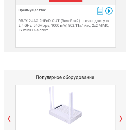
Преимущества:
Пре
RB/912UAG-2HPnD-OUT (BaseBox2) - точка доступа ,
Rock
2,4 GHz, 540Mbps, 1000 mW, 802.11a/n/ac, 2x2 MIMO,
дос
1x miniPCI-e слот
мног
SMA,
Популярное оборудование