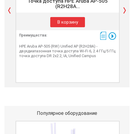
Точка доступа HPE Aruba AP-505
Т
(R2H28A...
В корзину
Преимущества:
Пре
HPE Aruba AP-505 (RW) Unified AP (R2H28A) -
HPE 
двухдиапазонная точка доступа Wi-Fi 6, 2.4 ГГц/5 ГГц
дост
точка доступа DR 2x2:2, IA, Unified Campus
внеш
Популярное оборудование