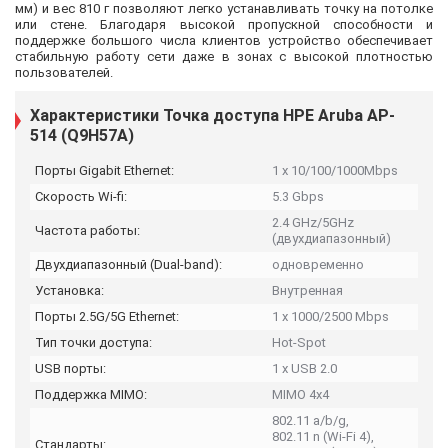
мм) и вес 810 г позволяют легко устанавливать точку на потолке
или стене. Благодаря высокой пропускной способности и
поддержке большого числа клиентов устройство обеспечивает
стабильную работу сети даже в зонах с высокой плотностью
пользователей.
Характеристики Точка доступа HPE Aruba AP-
514 (Q9H57A)
Порты Gigabit Ethernet:
1 x 10/100/1000Mbps
Скорость Wi-fi:
5.3 Gbps
2.4 GHz/5GHz
Частота работы:
(двухдиапазонный)
Двухдиапазонный (Dual-band):
одновременно
Установка:
Внутренная
Порты 2.5G/5G Ethernet:
1 x 1000/2500 Mbps
Тип точки доступа:
Hot-Spot
USB порты:
1 x USB 2.0
Поддержка MIMO:
MIMO 4x4
802.11 a/b/g,
802.11 n (Wi-Fi 4),
Стандарты: