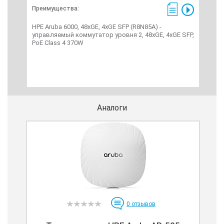
Преимущества:
Пре
HPE Aruba 6000, 48xGE, 4xGE SFP (R8N85A) -
HPE 
управляемый коммутатор уровня 2, 48xGE, 4xGE SFP,
упр
PoE Class 4 370W
com
Аналоги
0
отзывов