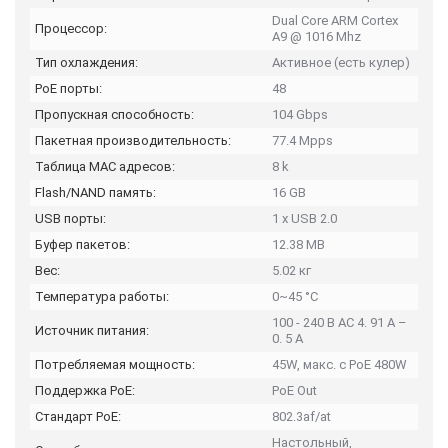
Dual Core ARM Cortex
Процессор:
A9 @ 1016 Mhz
Тип охлаждения:
Активное (есть кулер)
PoE порты:
48
Пропускная способность:
104 Gbps
Пакетная производительность:
77.4 Mpps
Таблица MAC адресов:
8 k
Flash/NAND память:
16 GB
USB порты:
1 x USB 2.0
Буфер пакетов:
12.38 MB
Вес:
5.02 кг
Температура работы:
0~45 °C
100 - 240 В AC 4. 91 A –
Источник питания:
0. 5 A
Потребляемая мощность:
45W, макс. с PoE 480W
Поддержка PoE:
PoE Out
Стандарт PoE:
802.3af/at
Настольный,