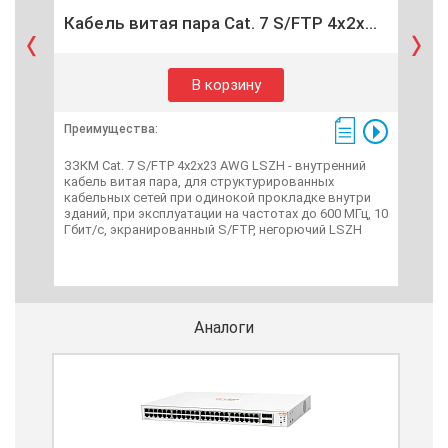
Кабель витая пара Cat. 7 S/FTP 4x2x...
Каб
В корзину
Преимущества:
Пре
ЗЗКМ Cat. 7 S/FTP 4x2x23 AWG LSZH - внутренний
кабель витая пара, для структурированных
ЗЗК
кабельных сетей при одинокой прокладке внутри
каб
зданий, при эксплуатации на частотах до 600 МГц, 10
каб
Гбит/с, экранированный S/FTP, негорючий LSZH
здан
Гби
Аналоги