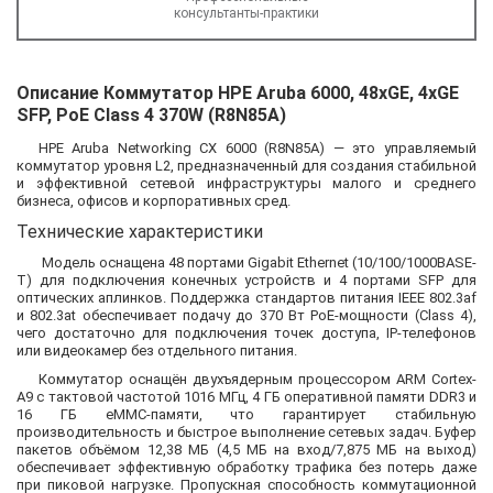
консультанты-практики
Описание Коммутатор HPE Aruba 6000, 48xGE, 4xGE
SFP, PoE Class 4 370W (R8N85A)
HPE Aruba Networking CX 6000 (R8N85A) — это управляемый
коммутатор уровня L2, предназначенный для создания стабильной
и эффективной сетевой инфраструктуры малого и среднего
бизнеса, офисов и корпоративных сред.
Технические характеристики
Модель оснащена 48 портами Gigabit Ethernet (10/100/1000BASE-
T) для подключения конечных устройств и 4 портами SFP для
оптических аплинков. Поддержка стандартов питания IEEE 802.3af
и 802.3at обеспечивает подачу до 370 Вт PoE-мощности (Class 4),
чего достаточно для подключения точек доступа, IP-телефонов
или видеокамер без отдельного питания.
Коммутатор оснащён двухъядерным процессором ARM Cortex-
A9 с тактовой частотой 1016 МГц, 4 ГБ оперативной памяти DDR3 и
16 ГБ eMMC-памяти, что гарантирует стабильную
производительность и быстрое выполнение сетевых задач. Буфер
пакетов объёмом 12,38 МБ (4,5 МБ на вход/7,875 МБ на выход)
обеспечивает эффективную обработку трафика без потерь даже
при пиковой нагрузке. Пропускная способность коммутационной