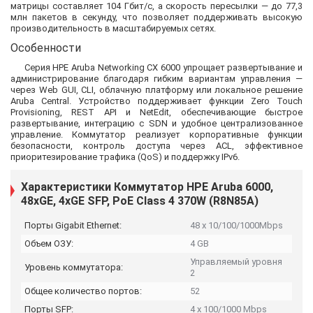
матрицы составляет 104 Гбит/с, а скорость пересылки — до 77,3
млн пакетов в секунду, что позволяет поддерживать высокую
производительность в масштабируемых сетях.
Особенности
Серия HPE Aruba Networking CX 6000 упрощает развертывание и
администрирование благодаря гибким вариантам управления —
через Web GUI, CLI, облачную платформу или локальное решение
Aruba Central. Устройство поддерживает функции Zero Touch
Provisioning, REST API и NetEdit, обеспечивающие быстрое
развертывание, интеграцию с SDN и удобное централизованное
управление. Коммутатор реализует корпоративные функции
безопасности, контроль доступа через ACL, эффективное
приоритезирование трафика (QoS) и поддержку IPv6.
Характеристики Коммутатор HPE Aruba 6000,
48xGE, 4xGE SFP, PoE Class 4 370W (R8N85A)
Порты Gigabit Ethernet:
48 x 10/100/1000Mbps
Объем ОЗУ:
4 GB
Управляемый уровня
Уровень коммутатора:
2
Общее количество портов:
52
Порты SFP:
4 x 100/1000 Mbps