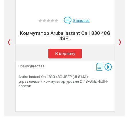
0
отзывов
Коммутатор Aruba Instant On 1830 48G
К
4SF...
В корзину
Преимущества:
Пре
Aruba Instant On 1830 48G 4SFP (JL814A) -
HPE 
управляемый коммутатор уровня 2, 48xGbE, 4xSFP
упр
портов