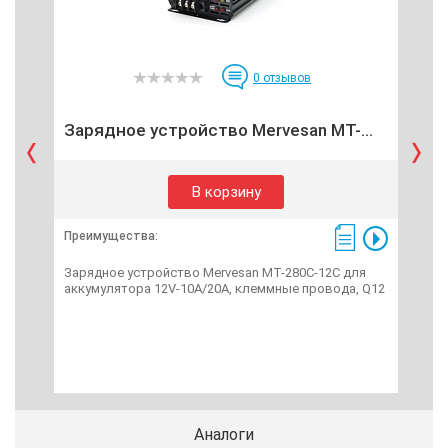
0
отзывов
И
Зарядное устройство Mervesan MT-...
В корзину
Преимущества:
Пре
Зарядное устройство Mervesan MT-280C-12C для
ИБП 
аккумулятора 12V-10A/20A, клеммные провода, Q12
290V
RS23
Аналоги