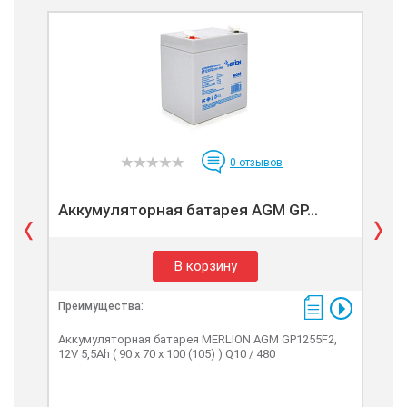
0
отзывов
Аккумуляторная батарея AGM GP...
Ак
В корзину
Преимущества:
Пре
Аккумуляторная батарея MERLION AGM GP1255F2,
Акк
12V 5,5Ah ( 90 х 70 х 100 (105) ) Q10 / 480
GP12
Whi