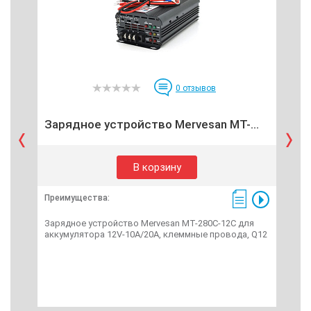
0
отзывов
И
Зарядное устройство Mervesan MT-...
В корзину
Преимущества:
Пре
Зарядное устройство Mervesan MT-280C-12C для
ИБП 
аккумулятора 12V-10A/20A, клеммные провода, Q12
290V
RS23