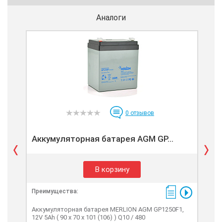
Аналоги
0
отзывов
Аккумуляторная батарея AGM GP...
Ак
В корзину
Преимущества:
Пре
Аккумуляторная батарея MERLION AGM GP1250F1,
Акк
12V 5Ah ( 90 х 70 х 101 (106) ) Q10 / 480
12V 