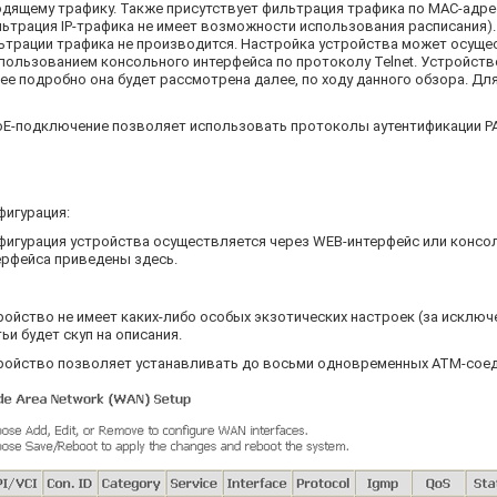
одящему трафику. Также присутствует фильтрация трафика по MAC-адрес
льтрация IP-трафика не имеет возможности использования расписания).
ьтрации трафика не производится. Настройка устройства может осуще
спользованием консольного интерфейса по протоколу Telnet. Устройст
ее подробно она будет рассмотрена далее, по ходу данного обзора. Дл
oE-подключение позволяет использовать протоколы аутентификации PAP
фигурация:
фигурация устройства осуществляется через WEB-интерфейс или консо
ерфейса приведены здесь.
ройство не имеет каких-либо особых экзотических настроек (за исклю
ьи будет скуп на описания.
ройство позволяет устанавливать до восьми одновременных ATM-соед