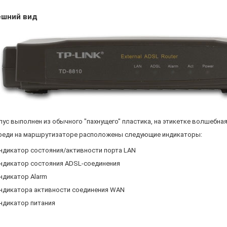
ешний вид
пус выполнен из обычного "пахнущего" пластика, на этикетке волшебная 
реди на маршрутизаторе расположены следующие индикаторы:
ндикатор состояния/активности порта LAN
ндикатор состояния ADSL-соединения
ндикатор Alarm
ндикатора активности соединения WAN
ндикатор питания