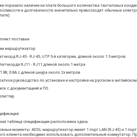
же поразило наличие на плате большого количества танталовых конден
осливости и долговечности значительно превосходят обычные электр
лате).
плект поставки
ам маршрутизатор
атчкорд RJ-45 - RJ-45, UTP 5-й категории, длиной около 1.5 метров
 патчкорда RJ11 - RJ11 длиной около 1 метра
П 9В, 0.8А с длиной шнура около 2х метров
раткое руководство по установке и настройке на русском и английском
иск с документацией и ПО
плиттер
цификация:
ная таблица спецификации расположена здесь.
овные моменты: ADSL-маршрутизатор имеет 1 порт LAN (RJ-45) и 1 порт
ого клиента необходимо использовать дополнительный коммутатор. П