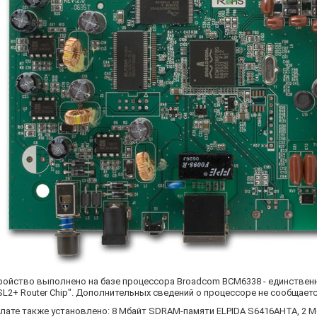
ройство выполнено на базе процессора Broadcom BCM6338 - единственно
SL2+ Router Chip". Дополнительных сведений о процессоре не сообщаетс
плате также установлено: 8 Мбайт SDRAM-памяти ELPIDA S6416AHTA, 2 М