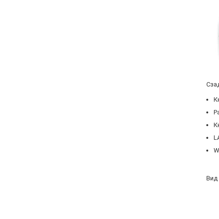
Сза
К
Р
К
L
W
Вид