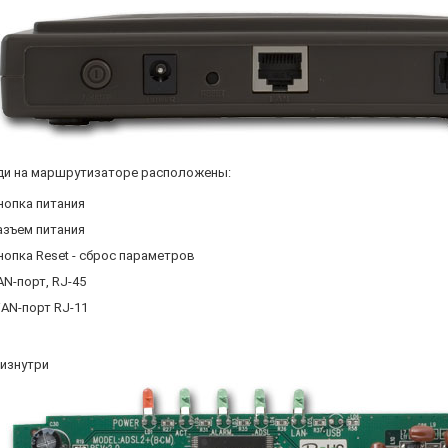
ди на маршрутизаторе расположены:
нопка питания
азъем питания
нопка Reset - сброс параметров
AN-порт, RJ-45
AN-порт RJ-11
 изнутри