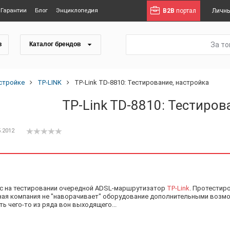
Гарантии
Блог
Энциклопедия
B2B
портал
Личны
За т
в
Каталог брендов
стройке
TP-LINK
TP-Link TD-8810: Тестирование, настройка
TP-Link TD-8810: Тестиров
5.2012
ас на тестировании очередной ADSL-маршрутизатор
TP-Link
. Протестир
ная компания не "наворачивает" оборудование дополнительными возмож
ь чего-то из ряда вон выходящего...