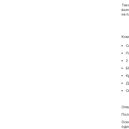
Так
вын
на п
Ком
С
П
2
Б
К
Д
С
Спе
Пол
Осн
одн