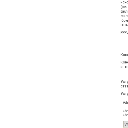
исх
(фи
фил
с и
бол
0.8А
PPP
Кон
Кон
инт
Уст
стат
Уст