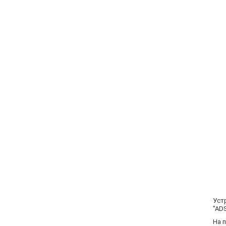
Уст
"AD
На 