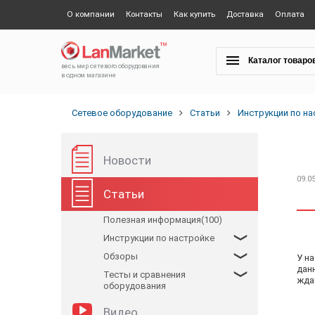
О компании
Контакты
Как купить
Доставка
Оплата
Каталог товаро
весь мир сетевого оборудования
в одном магазине
Сетевое оборудование
Статьи
Инструкции по на
Новости
09.0
Статьи
Полезная информация(100)
Инструкции по настройке
Обзоры
У н
дан
Тесты и сравнения
ждат
оборудования
Видео