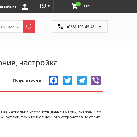
0
RU
0 грн.
й кабинет
▼
оварами
(066) 100-46-46
ание, настройка
Facebook
Twitter
Telegram
Viber
Поделиться в:
овав несколько устройств данной марки, скажем, что
ностями, так что и от данного устройства не стоит