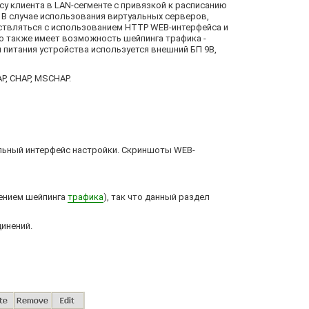
у клиента в LAN-сегменте с привязкой к расписанию
 В случае использования виртуальных серверов,
ствляться с использованием HTTP WEB-интерфейса и
во также имеет возможность шейпинга трафика -
я питания устройства используется внешний БП 9В,
, CHAP, MSCHAP.
льный интерфейс настройки. Скриншоты WEB-
чением шейпинга
трафика
), так что данный раздел
инений.