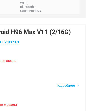
Wi-Fi,
Bluetooth,
Слот MicroSD
oid H96 Max V11 (2/16G)
е полезные
протокола
Подробнее
ые модели