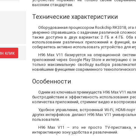
высоким стандартам.
Технические характеристики
Оборудованная процессором Rockchip RK3318, эта 
уверенно справившись с задачами различной сложност
также доступна в двух вариантах: 2 ГБ и 4 ГБ. Оба
использовании различных приложений и функций, в
собираетесь активно использовать устройство для игр
ин клик
H96 Max V11 базируется на операционной систем
приложений через Google Play Store и интеграцию с э
только максимальную свободу выбора развлекател
новейшими функциями современного технологического
Особенности
Одним из ключевых преимуществ H96 Max V11 явл
быстродействие и эффективность использования рес
количества приложений, стриминг видео и воспроизве
Удобное управление, встроенный Wi-Fi, HDMI-по
других интерфейсов делают H96 Max V11 универсаль
пользователя.
H96 Max V11 – это не просто TV-приставка, 
интерактивную зону удобства и развлечений.