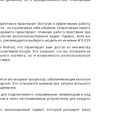
приставка гарантирует быструю и эффективную работу,
и. , не ограничивая себя объемом. Оперативная память
 варианта гарантируют плавную работу приставки при
ключая высококачественное видео. Однако, если вы
, рекомендуется выбирать модель из не менее 4Гб ОЗУ.
е Android, что гарантирует вам доступ ко множеству
косистемой Google. Это означает, что вы получаете не
ьного контента, но и возможность воспользоваться
 мира.
яется его мощный процессор, обеспечивающий высокое
урсов. Это становится важным при запуске большого
дении игр.
рт для подключения к современным телевизорам и ряд
ным и легко настраиваемым устройством для каждого
но инновационный гаджет, который расширит вашу