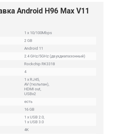
авка Android H96 Max V11
1 x 10/100Mbps
2 GB
Android 11
2.4 GHz/5GHz (двухдиапазонный)
Rockchip RK3318
4
1 x RJ45,
AV (тюльпан),
HDMI out,
USBx2
есть
16 GB
1 x USB 2.0,
1 x USB 3.0
4K