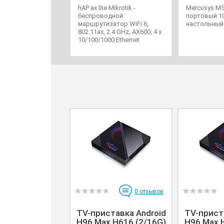
hAP ax lite Mikrotik -
Mercusys MS
беспроводной
портовый 10
маршрутизатор WiFi 6,
настольный
802.11ax, 2.4 GHz, AX600, 4 x
10/100/1000 Ethernet
0
отзывов
TV-приставка Android
TV-прист
H96 Max H616 (2/16G)
H96 Max 