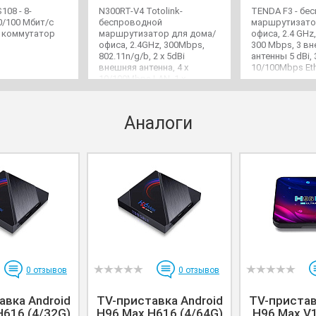
108 - 8-
N300RT-V4 Totolink-
TENDA F3 - бе
/100 Мбит/с
беспроводной
маршрутизато
 коммутатор
маршрутизатор для дома/
офиса, 2.4 GHz,
офиса, 2.4GHz, 300Mbps,
300 Mbps, 3 в
802.11n/g/b, 2 х 5dBi
антенны 5 dBi, 
внешняя антенна, 4 х
10/100Mbps Eth
10/100Mbps LAN, 1 x
10/100Mbps WAN
Аналоги
0
отзывов
0
отзывов
авка Android
TV-приставка Android
TV-пристав
H616 (4/32G)
H96 Max H616 (4/64G)
H96 Max V1