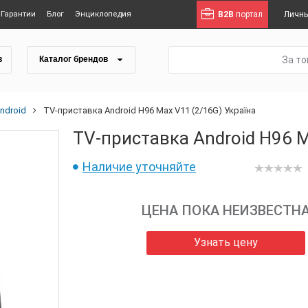
Гарантии
Блог
Энциклопедия
B2B
портал
Личны
За т
в
Каталог брендов
ndroid
TV-приставка Android H96 Max V11 (2/16G) Україна
TV-приставка Android H96 M
Наличие уточняйте
ЦЕНА ПОКА НЕИЗВЕСТН
Узнать цену