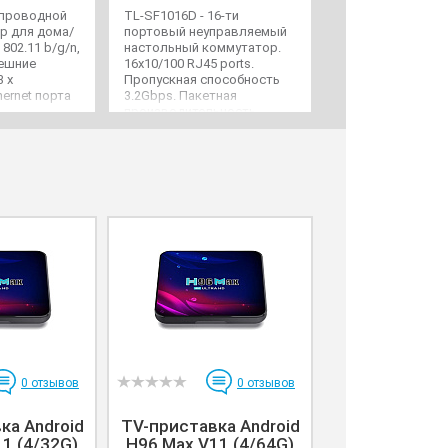
спроводной
TL-SF1016D - 16-ти
Патч-корд литой,
р для дома/
портовый неуправляемый
RJ45, Cat.5e, 10m
 802.11 b/g/n,
настольный коммутатор.
(медь) Q100
нешние
16x10/100 RJ45 ports.
3 x
Пропускная способность
ernet порта
3.2Gbps. Пакетная
производительность
0,1488 Mpps на порт.
Адаптер питания 9V 0.6A.
0
отзывов
0
отзывов
ка Android
TV-приставка Android
1 (4/32G)
H96 Max V11 (4/64G)