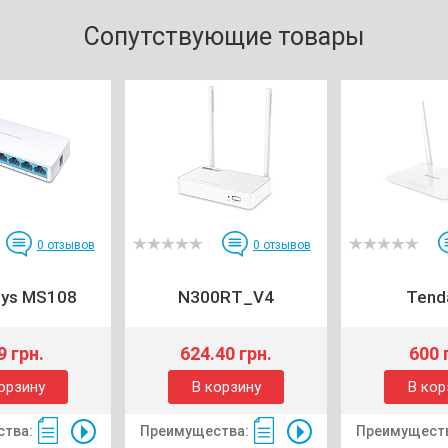
Сопутствующие товары
0
отзывов
0
отзывов
sys MS108
N300RT_V4
Tend
9 грн.
624.40 грн.
600 
орзину
В корзину
В кор
тва:
Преимущества:
Преимущест