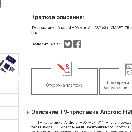
Краткое описание:
TV-приставка Android H96 Max V11 (2/16G) - СМАРТ ТВ при
ГГц
Поделиться в:
Проверка и 
Отсрочка платежа
оборудования 
Описание TV-приставка Android H96
TV-приставка Android H96 Max V11 – это пере
телевизора и обеспечения безграничного потока
устройство поражает не только своим современн