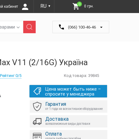
0
RU
0 грн.
й кабинет
▼
оварами
(066) 100-46-46
ax V11 (2/16G) Україна
Рейтинг 0/5
Код товара:
39845
Цена может быть ниже –
А
спросите у менеджера
Гарантия
от 1 года на все активное оборудование
Доставка
всевозможные виды доставки
Оплата
оплата любым способом