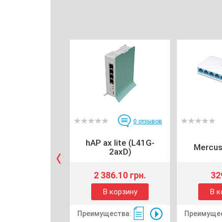
0
отзывов
hAP ax lite (L41G-
Mercu
2axD)
2 386.10 грн.
32
В корзину
В к
Преимущества:
Преимущес