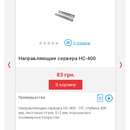
0
отзывов
Направляющие сервера НС-400
По
83 грн.
В корзину
Преимущества:
Пре
Направляющие сервера НС-400 - 19", глубина 400
Пол
мм, листовая сталь S=2 мм, порошково-
глуб
полимерное покрытие.
мак
пол