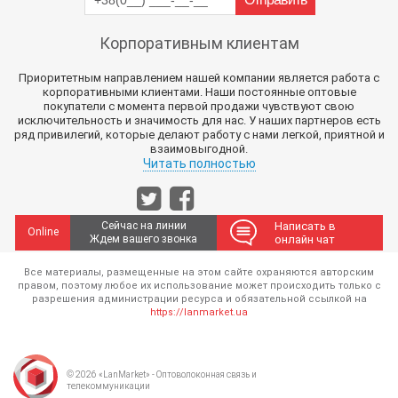
Корпоративным клиентам
Приоритетным направлением нашей компании является работа с
корпоративными клиентами. Наши постоянные оптовые
покупатели с момента первой продажи чувствуют свою
исключительность и значимость для нас. У наших партнеров есть
ряд привилегий, которые делают работу с нами легкой, приятной и
взаимовыгодной.
Читать полностью
Сейчас на линии
Написать в
Online
Ждем вашего звонка
онлайн чат
Все материалы, размещенные на этом сайте охраняются авторским
правом, поэтому любое их использование может происходить только с
разрешения администрации ресурса и обязательной ссылкой на
https://lanmarket.ua
© 2026 «LanMarket» - Оптоволоконная связь и
телекоммуникации