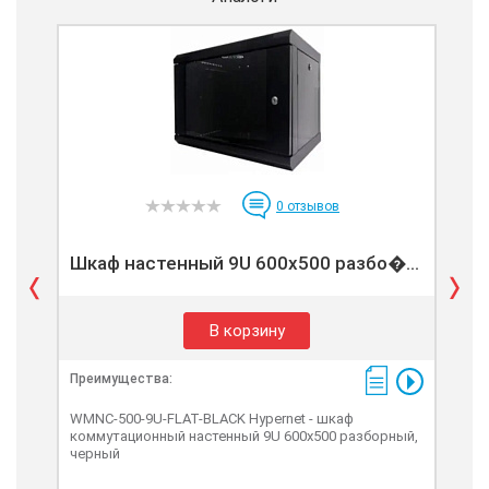
0
отзывов
Шкаф настенный 9U 600x500 разбо�...
Шк
В корзину
Преимущества:
Пре
WMNC-500-9U-FLAT-BLACK Hypernet - шкаф
WMN
коммутационный настенный 9U 600x500 разборный,
ком
черный
чер