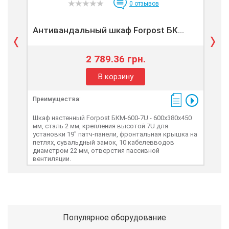
0
отзывов
Антивандальный шкаф Forpost БК...
Ан
2 789.36 грн.
В корзину
Преимущества:
Пре
Шкаф настенный Forpost БКМ-600-7U - 600x380x450
Шка
мм, сталь 2 мм, крепления высотой 7U для
мм,
установки 19" патч-панели, фронтальная крышка на
уст
петлях, сувальдный замок, 10 кабелевводов
пет
диаметром 22 мм, отверстия пассивной
диа
вентиляции.
вен
Популярное оборудование