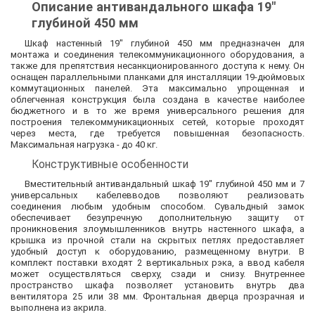
Описание антивандального шкафа 19"
глубиной 450 мм
Шкаф настенный 19" глубиной 450 мм предназначен для
монтажа и соединения телекоммуникационного оборудования, а
также для препятствия несанкционированного доступа к нему. Он
оснащен параллельными планками для инсталляции 19-дюймовых
коммутационных панелей. Эта максимально упрощенная и
облегченная конструкция была создана в качестве наиболее
бюджетного и в то же время универсального решения для
построения телекоммуникационных сетей, которые проходят
через места, где требуется повышенная безопасность.
Максимальная нагрузка - до 40 кг.
Конструктивные особенности
Вместительный антивандальный шкаф 19" глубиной 450 мм и 7
универсальных кабелевводов позволяют реализовать
соединения любым удобным способом. Сувальдный замок
обеспечивает безупречную дополнительную защиту от
проникновения злоумышленников внутрь настенного шкафа, а
крышка из прочной стали на скрытых петлях предоставляет
удобный доступ к оборудованию, размещенному внутри. В
комплект поставки входят 2 вертикальных рэка, а ввод кабеля
может осуществляться сверху, сзади и снизу. Внутреннее
пространство шкафа позволяет установить внутрь два
вентилятора 25 или 38 мм. Фронтальная дверца прозрачная и
выполнена из акрила.