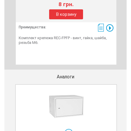
8 грн.
В корзину
Преимущества:
Пре
Комплект крепежа REC-FPFP - винт, гайка, шайба,
Нап
резьба М6.
мм,
пол
Аналоги