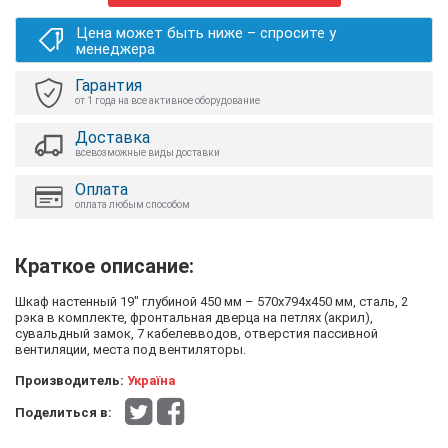
Цена может быть ниже – спросите у
менеджера
Гарантия
от 1 года на все активное оборудование
Доставка
всевозможные виды доставки
Оплата
оплата любым способом
Краткое описание:
Шкаф настенный 19" глубиной 450 мм – 570x794x450 мм, сталь, 2
рэка в комплекте, фронтальная дверца на петлях (акрил),
сувальдный замок, 7 кабелевводов, отверстия пассивной
вентиляции, места под вентиляторы.
Производитель:
Україна
Поделиться в: