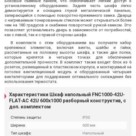
Боковые съемные панели, что обеспечивает легкий доступ к
установленному оборудованию. Задняя часть шкафа легко
демонтируется и оснащена глухой металлической панелью,
запирающейся с помощью поворотно-прижимного замка. Дверца
с нагреваемым тонированным стеклом может открываться более
чем на 180 градусов и снабжена поворотной ручкой-замком. Это
позволяет устанавливать дверь в зависимости от потребностей,
как с левой, так и с правой стороны шкафа.
В комплекте с этим оборудованием вы получаете набор
крепежных элементов, включая винты, шайбы и гайки,
рассчитанные на половину высоты шкафа, а также две полки,
которые крепятся в четырех точках для обеспечения
дополнительной прочности. В комплект также входит блок из 6
розеток, размещенный в пластиковом корпусе, и монтируемый на
потолке вентиляционный модуль и оборудованный четырьмя
вентиляторами для поддержания оптимального охлаждения без
использования термостата.
Характеристики Шкаф напольный FNC1000-42U-
FLAT-AC 42U 600x1000 разборный конструктив, с
доп. комплектом
Степень защиты:
IP30
Ширина:
600 мм
Тип шкафа:
Напольный