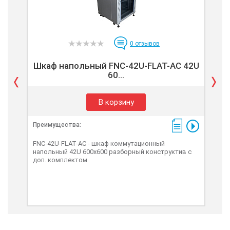
0
отзывов
Шкаф напольный FNC-42U-FLAT-AC 42U
Шк
60...
В корзину
Преимущества:
Пре
FNC-42U-FLAT-AC - шкаф коммутационный
FNC
напольный 42U 600x600 разборный конструктив с
нап
доп. комплектом
чер