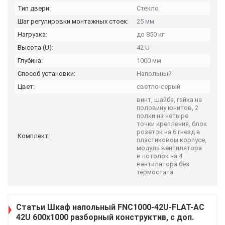
Тип двери:
Стекло
Шаг регулировки монтажных стоек:
25 мм
Нагрузка:
до 850 кг
Высота (U):
42 U
Глубина:
1000 мм
Способ установки:
Напольный
Цвет:
светло-серый
винт, шайба, гайка на
половину юнитов, 2
полки на четыре
точки крепления, блок
розеток на 6 гнезд в
Комплект:
пластиковом корпусе,
модуль вентилятора
в потолок на 4
вентилятора без
термостата
Статьи Шкаф напольный FNC1000-42U-FLAT-AC
42U 600x1000 разборный конструктив, с доп.