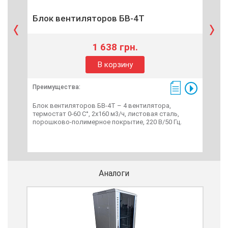
Блок вентиляторов БВ-4Т
Бло
1 638 грн.
В корзину
Пре
Преимущества:
Блок
Блок вентиляторов БВ-4Т – 4 вентилятора,
термостат 0-60 С°, 2х160 м3/ч, листовая сталь,
порошково-полимерное покрытие, 220 В/50 Гц.
Аналоги