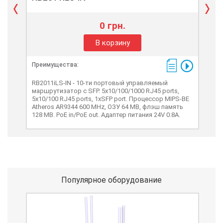
0 грн.
В корзину
Преимущества:
Пре
RB2011iLS-IN - 10-ти портовый управляемый
RB4
маршрутизатор с SFP. 5х10/100/1000 RJ45 ports,
упр
5х10/100 RJ45 ports, 1xSFP port. Процессор MIPS-BE
10х1
Atheros AR9344 600 MHz, ОЗУ 64 MB, флэш память
port
128 MB. PoE in/PoE out. Адаптер питания 24V 0.8A.
GHz/
Популярное оборудование