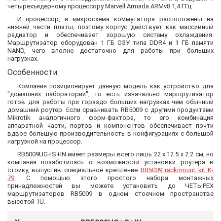
четырехъядерному процессору Marvell Armada ARMv8 1,4 ГГц.
И процессор, и микросхема коммутатора расположены на
нижней части платы, поэтому корпус действует как массивный
радиатор и обеспечивает хорошую систему охлаждения.
Маршрутизатор оборудован 1 ГБ ОЗУ типа DDR4 и 1 ГБ памяти
NAND, чего вполне достаточно для работы при больших
нагрузках.
Особенности
Компания позиционирует данную модель как устройство для
"домашних лабораторий", то есть изначально маршрутизатор
готов для работы при гораздо больших нагрузках чем обычный
домашний роутер. Если сравнивать RB5009 с другими продуктами
Mikrotik аналогичного форм-фактора, то его комбинация
аппаратной части, портов и компонентов обеспечивает почти
вдвое большую производительность в конфигурациях с большой
нагрузкой на процессор.
RB5009UG+S+IN имеет размеры всего лишь 22 x 12.5 x 2.2 см, но
компания позаботилась о возможности установки роутера в
стойку, выпустив специальное крепление
RB5009 rackmount kit K-
79
. С помощью этого простого набора монтажных
принадлежностей вы можете установить до ЧЕТЫРЕХ
маршрутизаторов RB5009 в одном стоечном пространстве
высотой 1U.