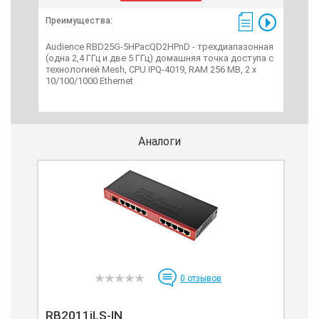
Пре
Преимущества:
CCR
Anna
Audience RBD25G-5HPacQD2HPnD - трехдиапазонная
ядр
(одна 2,4 ГГц и две 5 ГГц) домашняя точка доступа с
част
технологией Mesh, CPU IPQ-4019, RAM 256 MB, 2 x
порт
10/100/1000 Ethernet
Аналоги
0
отзывов
RB2011iLS-IN
RB