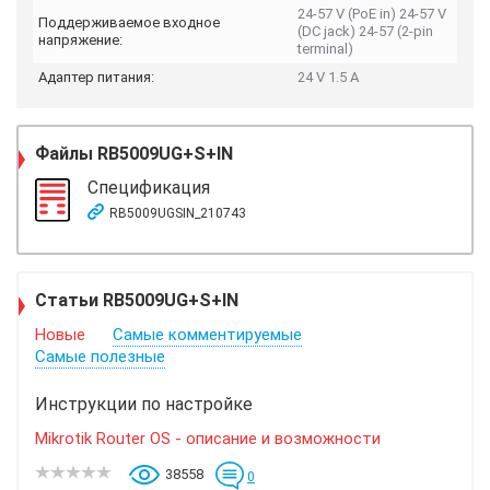
24-57 V (PoE in) 24-57 V
Поддерживаемое входное
(DC jack) 24-57 (2-pin
напряжение:
terminal)
Адаптер питания:
24 V 1.5 A
Файлы
RB5009UG+S+IN
Спецификация
RB5009UGSIN_210743
Статьи RB5009UG+S+IN
Новые
Самые комментируемые
Самые полезные
Инструкции по настройке
Mikrotik Router OS - описание и возможности
38558
0