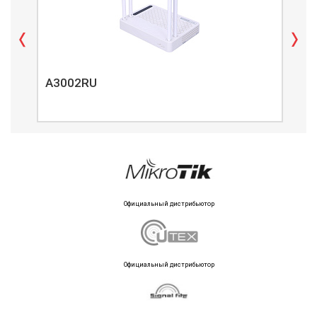
A3002RU
A3
Официальный дистрибьютор
Официальный дистрибьютор