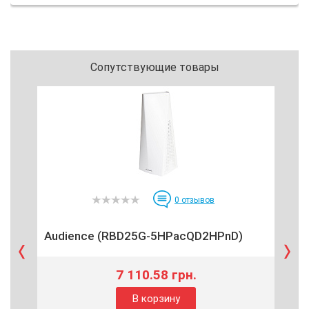
Сопутствующие товары
0
отзывов
Audience (RBD25G-5HPacQD2HPnD)
Cl
7 110.58 грн.
В корзину