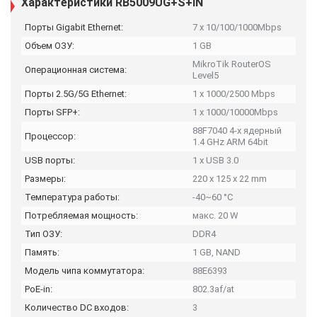
Характеристики RB5009UG+S+IN
Порты Gigabit Ethernet:
7 x 10/100/1000Mbps
Объем ОЗУ:
1 GB
MikroTik RouterOS
Операционная система:
Level5
Порты 2.5G/5G Ethernet:
1 x 1000/2500 Mbps
Порты SFP+:
1 x 1000/10000Mbps
88F7040 4-х ядерный
Процессор:
1.4 GHz ARM 64bit
USB порты:
1 x USB 3.0
Размеры:
220 x 125 x 22 mm
Температура работы:
-40~60 °C
Потребляемая мощность:
макс. 20 W
Тип ОЗУ:
DDR4
Память:
1 GB, NAND
Модель чипа коммутатора:
88E6393
PoE-in:
802.3af/at
Количество DC входов:
3