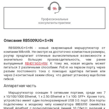
Профессиональные
консультанты-практики
Описание RB5009UG+S+IN
RB5009UG+S+IN - новый сверхмощный маршрутизатор от
компании Mikrotik. Не смотря на достаточно компактные размеры,
роутер предлагает отличные вычислительные возможности и
значительно большую производительность, чем ранее
выпущенный
RB4011iGS
+
RM
. К тому же, новая модель может
питаться 3 различными способами: PoE-in на первом порту, через
разъем постоянного тока с помощью адаптера питания или
через 2-контактный зажим сбоку, что делает установку еще более
гибкой.
Аппаратная часть
Маршрутизатор оснащен 9 сетевыми портами, среди них 7
х 10/100/1000 Ethernet, 1 х 2.5G Ethernet и 1 х 10G SFP+. Кроме того,
устройство имеет один полноразмерный USB 3.0. порт. Все порты
подключены к мощному чипу коммутатора 88E6393 семейства
Marvell Amethyst с полнодуплексной линией 10 Гбит/с, ведущей к