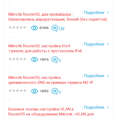
...
Подробнее
Mikrotik RouterOS; два провайдера -
балансировка, маршрутизация, firewall (без скриптов)
81006
159
...
Подробнее
Mikrotik RouterOS, настройка 6to4
туннеля, для работы с протоколом IPv6
14816
2
...
Подробнее
Mikrotik RouterOS, настройка
динамического DNS на примере сервиса NO-IP
14002
2
...
Подробнее
Базовые основы настройки VLAN в
RouterOS на оборудовании Mikrotik: «VLAN для