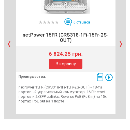
0
отзывов
netPower 15FR (CRS318-1Fi-15Fr-2S-
ne
OUT)
6 824.25 грн.
В корзину
Преимущества:
Пре
netPower 15FR (CRS318-1Fi-15Fr-2S-OUT) - 18-ти
net
портовый управляемый коммутатор, 16 Ethernet
упра
портов и 2xSFP uplinks, Reverse PoE (PoE in) на 15x
порт
портах, PoE out на 1 порте