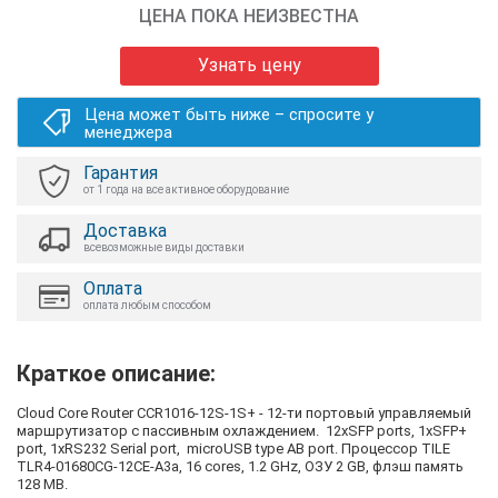
ЦЕНА ПОКА НЕИЗВЕСТНА
Узнать цену
Цена может быть ниже – спросите у
менеджера
Гарантия
от 1 года на все активное оборудование
Доставка
всевозможные виды доставки
Оплата
оплата любым способом
Краткое описание:
Cloud Core Router CCR1016-12S-1S+ - 12-ти портовый управляемый
маршрутизатор с пассивным охлаждением. 12хSFP ports, 1xSFP+
port, 1xRS232 Serial port, microUSB type AB port. Процессор TILE
TLR4-01680CG-12CE-A3a, 16 cores, 1.2 GHz, ОЗУ 2 GB, флэш память
128 MB.