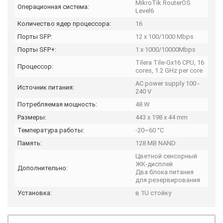
MikroTik RouterOS
Операционная система:
Level6
Количество ядер процессора:
16
Порты SFP:
12 x 100/1000 Mbps
Порты SFP+:
1 x 1000/10000Mbps
Tilera Tile-Gx16 CPU, 16
Процессор:
cores, 1.2 GHz per core
AC power supply 100 -
Источник питания:
240 V
Потребляемая мощность:
48 W
Размеры:
443 x 198 x 44 mm
Температура работы:
-20~60 °C
Память:
128 MB NAND
Цветной сенсорный
ЖК-дисплей
Дополнительно:
Два блока питания
для резервирования
Установка:
в 1U стойку