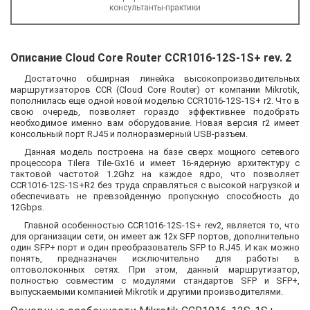
консультанты-практики
Описание Cloud Core Router CCR1016-12S-1S+ rev. 2
Достаточно обширная линейка высокопроизводительных
маршрутизаторов CCR (Cloud Core Router) от компании Mikrotik,
пополнилась еще одной новой моделью CCR1016-12S-1S+ r2. Что в
свою очередь, позволяет гораздо эффективнее подобрать
необходимое именно вам оборудование. Новая версия r2 имеет
консольный порт RJ45 и полноразмерный USB-разъем.
Данная модель построена на базе сверх мощного сетевого
процессора Tilera Tile-Gx16 и имеет 16-ядерную архитектуру с
тактовой частотой 1.2Ghz на каждое ядро, что позволяет
CCR1016-12S-1S+R2 без труда справляться с высокой нагрузкой и
обеспечивать не превзойденную пропускную способность до
12Gbps.
Главной особенностью CCR1016-12S-1S+ rev2, является то, что
для организации сети, он имеет аж 12х SFP портов, дополнительно
один SFP+ порт и один преобразователь SFP to RJ45. И как можно
понять, предназначен исключительно для работы в
оптоволоконных сетях. При этом, данный маршрутизатор,
полностью совместим с модулями стандартов SFP и SFP+,
выпускаемыми компанией Mikrotik и другими производителями.