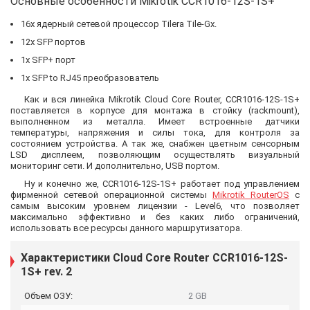
Основные особенности Mikrotik CCR1016-12S-1S+
16х ядерный сетевой процессор Tilera Tile-Gx.
12х SFP портов
1x SFP+ порт
1х SFP to RJ45 преобразователь
Как и вся линейка Mikrotik Cloud Core Router, CCR1016-12S-1S+
поставляется в корпусе для монтажа в стойку (rackmount),
выполненном из металла. Имеет встроенные датчики
температуры, напряжения и силы тока, для контроля за
состоянием устройства. А так же, снабжен цветным сенсорным
LSD дисплеем, позволяющим осуществлять визуальный
мониторинг сети. И дополнительно, USB портом.
Ну и конечно же, CCR1016-12S-1S+ работает под управлением
фирменной сетевой операционной системы
Mikrotik RouterOS
с
самым высоким уровнем лицензии - Level6, что позволяет
максимально эффективно и без каких либо ограничений,
использовать все ресурсы данного маршрутизатора.
Характеристики Cloud Core Router CCR1016-12S-
1S+ rev. 2
Объем ОЗУ:
2 GB