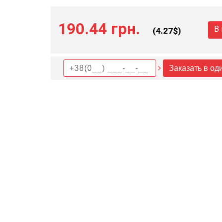
190.44 грн.
В
(
4.27
$)
Заказать в од