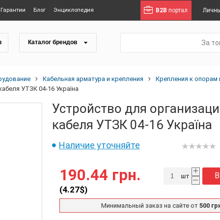
Гарантии
Блог
Энциклопедия
B2B
портал
Личны
За т
в
Каталог брендов
рудование
Кабельная арматура и крепления
Крепления к опорам 
кабеля УТЗК 04-16 Україна
Устройство для организаци
кабеля УТЗК 04-16 Україна
Наличие уточняйте
+
190.44 грн.
В
шт
–
(
4.27
$)
Минимальный заказ на сайте от
500 гр