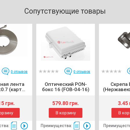
Сопутствующие товары
0
отзывов
0
отзывов
ная лента
Оптический PON-
Скрепа 
.7 (карт...
бокс 16 (FOB-04-16)
(Нержавеющ
15 грн.
579.80 грн.
3.45 
орзину
В корзину
В кор
тва:
Преимущества:
Преимущест