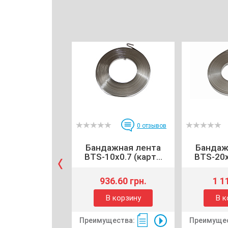
0
отзывов
Бандажная лента
Бандаж
BTS-10x0.7 (карт...
BTS-20x0
936.60 грн.
1 1
В корзину
В к
Преимущества:
Преимущес