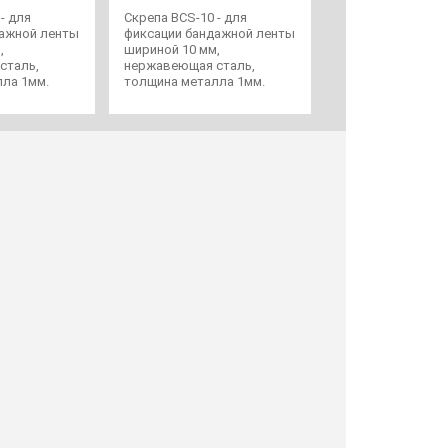
- для
Скрепа BCS-10 - для
Скрепа BCS-20 – 
дажной ленты
фиксации бандажной ленты
фиксации бандаж
,
шириной 10 мм,
шириной 20 мм, 1
сталь,
нержавеющая сталь,
нержавеющая ст
ла 1мм.
толщина металла 1мм.