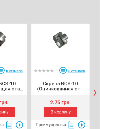
0
отзывов
0
отзывов
BCS-10
Скрепа BCS-10
Скрепа B
ая ста...
(Оцинкованная ст...
(Нержавеюща
грн.
2.75 грн.
10 грн
зину
В корзину
В корзи
ва:
Преимущества:
Преимущества