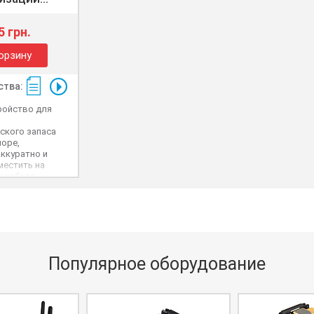
5 грн.
орзину
тва:
ройство для
и
ского запаса
поре,
ккуратно и
местить на
к кабеля
ского запаса
Популярное оборудование