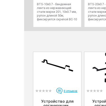
BTS-10x0.7 - бандажная
BTS-20x0.7 
лента из нержавеющей
лента из н
стали марки 201, 10х0.7 мм,
стали марки 
рулон длиной 50м,
рулон длино
фиксируется скрепой BC-10
фиксируется
0
отзывов
Устройство для
Устро
организации...
орган