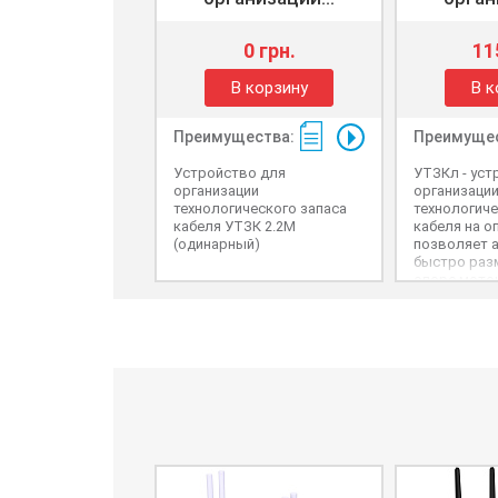
0 грн.
11
В корзину
В к
Преимущества:
Преимущес
Устройство для
УТЗКл - уст
организации
организаци
технологического запаса
технологиче
кабеля УТЗК 2.2М
кабеля на о
(одинарный)
позволяет а
быстро раз
опоре мото
технологиче