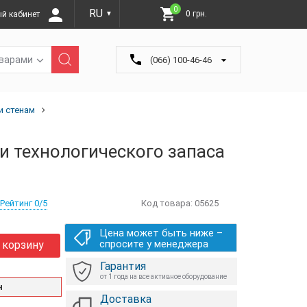
0
RU
0 грн.
й кабинет
▼
оварами
(066) 100-46-46
и стенам
и технологического запаса
Рейтинг 0/5
Код товара:
05625
Цена может быть ниже –
спросите у менеджера
 корзину
Гарантия
от 1 года на все активное оборудование
н
Доставка