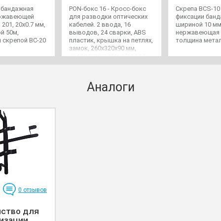
- бандажная
PON-бокс 16 - Кросс-бокс
Скрепа BCS-10 
ержавеющей
для разводки оптических
фиксации бан
201, 20х0.7 мм,
кабелей. 2 ввода, 16
шириной 10 мм
й 50м,
выводов, 24 сварки, ABS
нержавеющая 
 скрепой BC-20
пластик, крышка на петлях,
толщина метал
замок, 260х320х90 мм,
крепление к стене/опоре.
Аналоги
0
отзывов
йство для
изации...