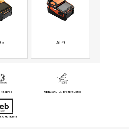
8c
AI-9
ний дилер
Официальный дистрибьютор
жка магазина