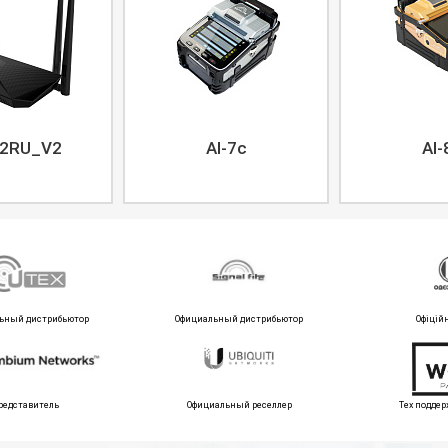
2RU_V2
AI-7c
AI-
ьный дистрибьютор
Официальный дистрибьютор
Офіцій
редставитель
Официальный реселлер
Тех поддер