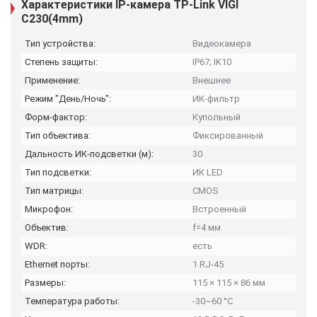
Характеристики IP-камера TP-Link VIGI
C230(4mm)
Тип устройства:
Видеокамера
Степень защиты:
IP67; IK10
Применение:
Внешнее
Режим "День/Ночь":
ИК-фильтр
Форм-фактор:
Купольный
Тип объектива:
Фиксированный
Дальность ИК-подсветки (м):
30
Тип подсветки:
ИК LED
Тип матрицы:
CMOS
Микрофон:
Встроенный
Объектив:
f=4 мм
WDR:
есть
Ethernet порты:
1 RJ-45
Размеры:
115 × 115 × 86 мм
Температура работы:
-30~60 °C