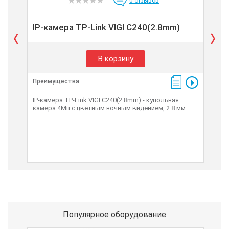
0
отзывов
IP-камера TP-Link VIGI C240(2.8mm)
IP-
В корзину
Преимущества:
Пре
IP-камера TP-Link VIGI C240(2.8mm) - купольная
IP-к
камера 4Мп с цветным ночным видением, 2.8 мм
кам
Популярное оборудование