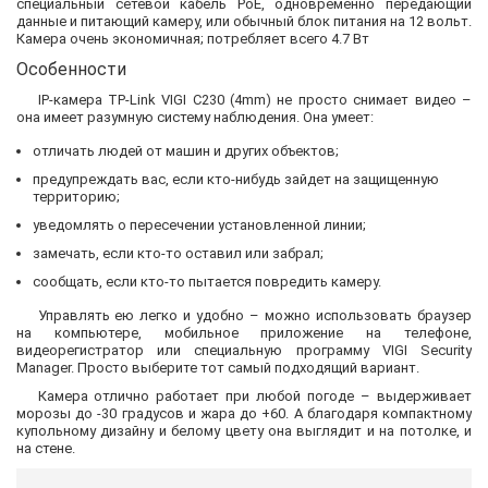
специальный сетевой кабель PoE, одновременно передающий
данные и питающий камеру, или обычный блок питания на 12 вольт.
Камера очень экономичная; потребляет всего 4.7 Вт
Особенности
IP-камера TP-Link VIGI C230 (4mm) не просто снимает видео –
она имеет разумную систему наблюдения. Она умеет:
отличать людей от машин и других объектов;
предупреждать вас, если кто-нибудь зайдет на защищенную
территорию;
уведомлять о пересечении установленной линии;
замечать, если кто-то оставил или забрал;
сообщать, если кто-то пытается повредить камеру.
Управлять ею легко и удобно – можно использовать браузер
на компьютере, мобильное приложение на телефоне,
видеорегистратор или специальную программу VIGI Security
Manager. Просто выберите тот самый подходящий вариант.
Камера отлично работает при любой погоде – выдерживает
морозы до -30 градусов и жара до +60. А благодаря компактному
купольному дизайну и белому цвету она выглядит и на потолке, и
на стене.