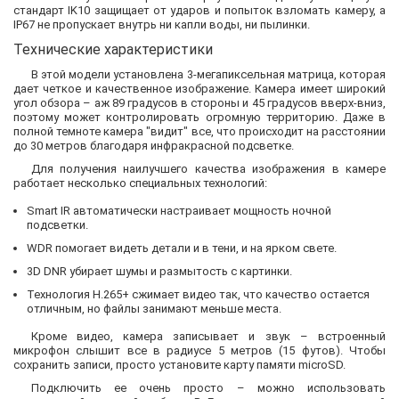
стандарт IK10 защищает от ударов и попыток взломать камеру, а
IP67 не пропускает внутрь ни капли воды, ни пылинки.
Технические характеристики
В этой модели установлена ​​3-мегапиксельная матрица, которая
дает четкое и качественное изображение. Камера имеет широкий
угол обзора – аж 89 градусов в стороны и 45 градусов вверх-вниз,
поэтому может контролировать огромную территорию. Даже в
полной темноте камера "видит" все, что происходит на расстоянии
до 30 метров благодаря инфракрасной подсветке.
Для получения наилучшего качества изображения в камере
работает несколько специальных технологий:
Smart IR автоматически настраивает мощность ночной
подсветки.
WDR помогает видеть детали и в тени, и на ярком свете.
3D DNR убирает шумы и размытость с картинки.
Технология H.265+ сжимает видео так, что качество остается
отличным, но файлы занимают меньше места.
Кроме видео, камера записывает и звук – встроенный
микрофон слышит все в радиусе 5 метров (15 футов). Чтобы
сохранить записи, просто установите карту памяти microSD.
Подключить ее очень просто – можно использовать