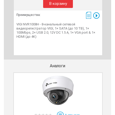
В корзину
Преимущества:
Пре
VIGI NVR1008H - 8-канальный сетевой
VIG
видеорегистратор VIGI, 1× SATA (до 10 TB), 1×
вид
100Mbps, 2× USB 2.0, 12V DC 1.5 A, 1× VGA port & 1×
10/
HDMI (до 4K)
Аналоги