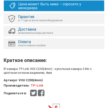
Цена может быть ниже – спросите у
менеджера
Гарантия
от 1 года на все активное оборудование
Доставка
всевозможные виды доставки
Оплата
оплата любым способом
Краткое описание:
IP-камера TP-Link VIGI C230(4mm) - купольная камера 3 Мп с
цветным ночным видением, 4мм
Артикул:
VIGI C230(4mm)
Производитель:
TP-Link
Поделиться в: