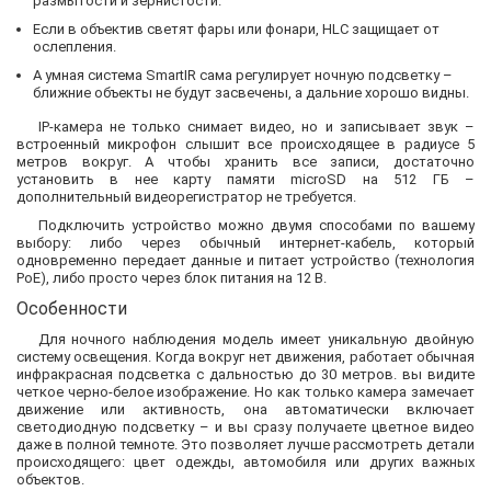
размытости и зернистости.
Если в объектив светят фары или фонари, HLC защищает от
ослепления.
А умная система SmartIR сама регулирует ночную подсветку –
ближние объекты не будут засвечены, а дальние хорошо видны.
IP-камера не только снимает видео, но и записывает звук –
встроенный микрофон слышит все происходящее в радиусе 5
метров вокруг. А чтобы хранить все записи, достаточно
установить в нее карту памяти microSD на 512 ГБ –
дополнительный видеорегистратор не требуется.
Подключить устройство можно двумя способами по вашему
выбору: либо через обычный интернет-кабель, который
одновременно передает данные и питает устройство (технология
PoE), либо просто через блок питания на 12 В.
Особенности
Для ночного наблюдения модель имеет уникальную двойную
систему освещения. Когда вокруг нет движения, работает обычная
инфракрасная подсветка с дальностью до 30 метров. вы видите
четкое черно-белое изображение. Но как только камера замечает
движение или активность, она автоматически включает
светодиодную подсветку – и вы сразу получаете цветное видео
даже в полной темноте. Это позволяет лучше рассмотреть детали
происходящего: цвет одежды, автомобиля или других важных
объектов.