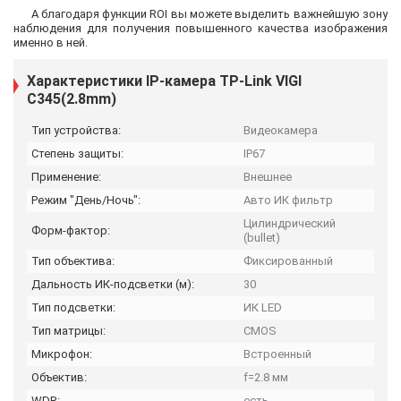
А благодаря функции ROI вы можете выделить важнейшую зону
наблюдения для получения повышенного качества изображения
именно в ней.
Характеристики IP-камера TP-Link VIGI
C345(2.8mm)
Тип устройства:
Видеокамера
Степень защиты:
IP67
Применение:
Внешнее
Режим "День/Ночь":
Авто ИК фильтр
Цилиндрический
Форм-фактор:
(bullet)
Тип объектива:
Фиксированный
Дальность ИК-подсветки (м):
30
Тип подсветки:
ИК LED
Тип матрицы:
CMOS
Микрофон:
Встроенный
Объектив:
f=2.8 мм
WDR:
есть