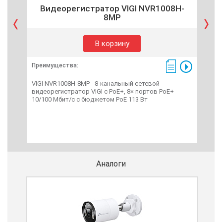
Видеорегистратор VIGI NVR1008H-
Ви
8MP
В корзину
Преимущества:
Пре
VIGI NVR1008H-8MP - 8-канальный сетевой
VIG
видеорегистратор VIGI с PoE+, 8× портов PoE+
вид
10/100 Мбит/с с бюджетом PoE 113 Вт
Мбит
ТБ),
Аналоги