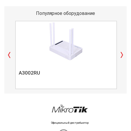
Популярное оборудование
A3002RU
A3
Официальный дистрибьютор