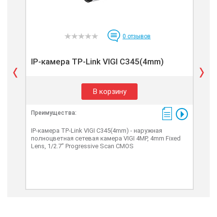
0
отзывов
IP-камера TP-Link VIGI C345(4mm)
IP
В корзину
Преимущества:
Пре
IP-камера TP-Link VIGI C345(4mm) - наружная
IP-к
полноцветная сетевая камера VIGI 4MP, 4mm Fixed
кам
Lens, 1/2.7” Progressive Scan CMOS