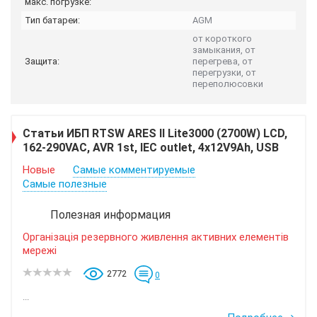
макс. погрузке:
Тип батареи:
AGM
от короткого
замыкания, от
Защита:
перегрева, от
перегрузки, от
переполюсовки
Статьи ИБП RTSW ARES II Lite3000 (2700W) LСD,
162-290VAC, AVR 1st, IEC outlet, 4x12V9Ah, USB
Новые
Самые комментируемые
Самые полезные
Полезная информация
Організація резервного живлення активних елементів
мережі
2772
0
...