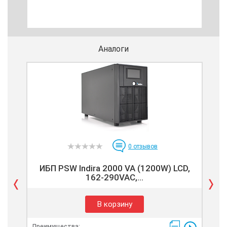
Аналоги
0
отзывов
ИБП PSW Indira 2000 VA (1200W) LCD,
ИБ
162-290VAC,...
В корзину
Преимущества:
Пре