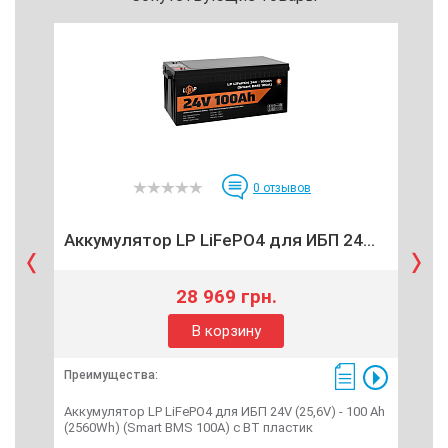
0
отзывов
Аккумулятор LP LiFePO4 для ИБП 24...
Ин
28 969 грн.
В корзину
Пре
Преимущества:
Инве
24/2
Аккумулятор LP LiFePO4 для ИБП 24V (25,6V) - 100 Ah
кле
(2560Wh) (Smart BMS 100А) с BT пластик