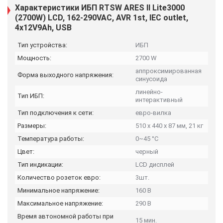
Характеристики ИБП RTSW ARES II Lite3000
(2700W) LСD, 162-290VAC, AVR 1st, IEC outlet,
4x12V9Ah, USB
Тип устройства:
ИБП
Мощность:
2700 W
аппроксимированная
Форма выходного напряжения:
синусоида
линейно-
Тип ИБП:
интерактивный
Тип подключения к сети:
евро-вилка
Размеры:
510 х 440 х 87 мм, 21 кг
Температура работы:
0~45 °C
Цвет:
черный
Тип индикации:
LCD дисплей
Количество розеток евро:
3шт.
Минимальное напряжение:
160 В
Максимальное напряжение:
290 В
Время автономной работы при
15 мин.