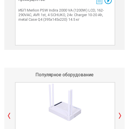
ИБП Merlion PSW Indira 2000 VA (1200W) LCD, 162-
ИБП 
290VAC, AVR 1st, 4 SCHUKO, 24v. Charger 10-20 Ah,
3xSC
metal Case Q4 (395x145x220) 14.5 кг
(400
Популярное оборудование