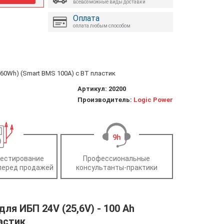
всевозможные виды доставки
Оплата
оплата любым способом
2560Wh) (Smart BMS 100А) с BT пластик
Артикул:
20200
Производитель:
Logic Power
тестирование
Профессиональные
перед продажей
консультанты-практики
ля ИБП 24V (25,6V) - 100 Ah
астик