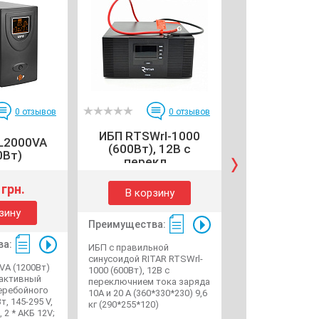
0
отзывов
0
отзывов
ИБП RTSWrl-1000
L2000VA
Тестер 
(600Вт), 12В с
0Вт)
аккумулятор
перекл...
 грн.
В корзину
В корзи
зину
Преимущества:
Преимущества
ва:
ИБП с правильной
Тестер для
синусоидой RITAR RTSWrl-
аккумуляторных 
VA (1200Вт)
1000 (600Вт), 12В с
BM-580, 6V/12V +
рактивный
переключнием тока заряда
крокодиллы
еребойного
10A и 20 A (360*330*230) 9,6
т, 145-295 V,
кг (290*255*120)
 2 * АКБ 12V;