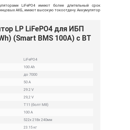
уляторами LiFePO4 имеют более длительный срок
 свинцовых АКБ, имеют высокую токоотдачу. Аккумулятор
тор LP LiFePO4 для ИБП
0Wh) (Smart BMS 100А) с BT
LiFePO4
100 Ah
до 7000
50 А
29.2 V
29,2 V
T11 (болт М8)
100 А
522х 218х 240мм
23.15 кг