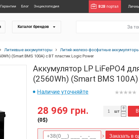
Гарантии
Блог
Энциклопедия
B2B
портал
Личны
За т
в
Каталог брендов
Литиевые аккумуляторы
Литий-железо-фосфатные аккумуляторы (Li
560Wh) (Smart BMS 100А) с BT пластик Logic Power
Аккумулятор LP LiFePO4 для
(2560Wh) (Smart BMS 100А) 
Наличие уточняйте
+
28 969 грн.
В
шт
–
(
0
$)
Заказать в о