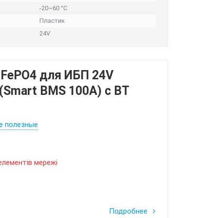
-20~60 °C
Пластик
24V
iFePO4 для ИБП 24V
 (Smart BMS 100А) с BT
е полезные
елементів мережі
Подробнее