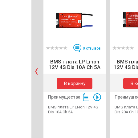
0
отзывов
BMS плата LP Li-ion
BMS плат
12V 4S Dis 10A Ch 5A
12V 4S Di
В корзину
В к
Преимущества:
Преимущес
BMS плата LP Li-ion 12V 4S
BMS плата LP
Dis 10A Ch 5A
Dis 20A Ch 1