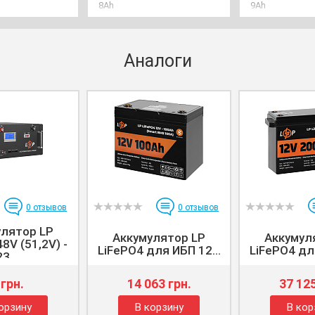
8Ah
9Ah
Аналоги
0
отзывов
0
отзывов
улятор LP
Аккумулятор LP
Аккумул
8V (51,2V) -
LiFePO4 для ИБП 12...
LiFePO4 для
23...
 грн.
14 063 грн.
37 125
орзину
В корзину
В кор