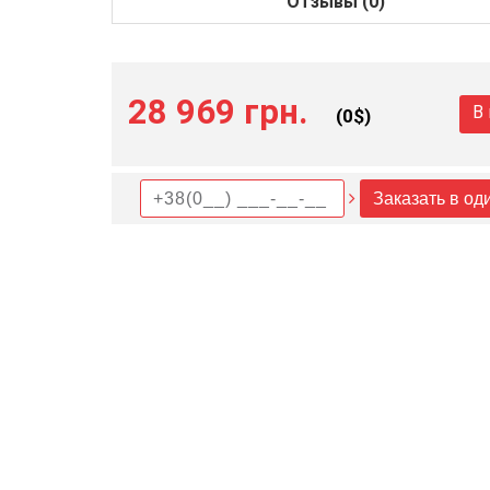
Отзывы (0)
28 969 грн.
В
(
0
$)
Заказать в од