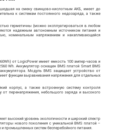
ишедшая на смену свинцово-кислотным АКБ, имеет до
ительна к системам постоянного недозаряда, а также
остью герметичны (можно эксплуатироваться в любом
ляются надежным автономным источником питания и
тью, номинальным напряжением и накапливающейся
2560Wh) от LogicPower имеет емкость 100 ампер-часов и
 2560 Wh. Аккумулятор оснащен BMS платой Smart BMS
4 аккумулятора. Модуль BMS защищает устройство от
имеет функции выравнивания напряжения для отдельных
йкий корпус, а также встроенную систему контроля
у от перенапряжения, небольшого заряда и высокого
имеет высокий уровень экологичности и широкий спектр
уляторы нового поколения с уникальной BMS платой –
 и промышленных систем бесперебойного питания.