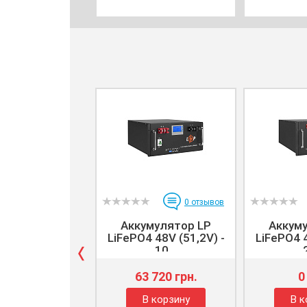
0
отзывов
Аккумулятор LP
Аккум
LiFePO4 48V (51,2V) -
LiFePO4 4
10...
63 720 грн.
0
В корзину
В к