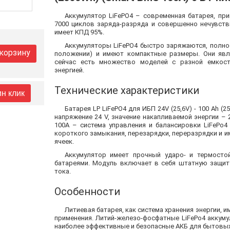
Аккумулятор LiFePO4 – современная батарея, пр
7000 циклов заряда-разряда и совершенно нечувств
имеет КПД 95%.
Аккумуляторы LiFePO4 быстро заряжаются, полн
 корзину
положении) и имеют компактные размеры. Они яв
сейчас есть множество моделей с разной емкос
энергией.
Технические характеристики
ин клик
Батарея LP LiFePO4 для ИБП 24V (25,6V) - 100 Ah (
напряжение 24 V, значение накапливаемой энергии –
100А – система управления и балансировки LiFePo
короткого замыкания, перезарядки, переразрядки и 
ячеек.
Аккумулятор имеет прочный ударо- и термосто
батареями. Модуль включает в себя штатную защит
тока.
Особенности
Литиевая батарея, как система хранения энергии, 
применения. Литий-железо-фосфатные LiFePo4 аккум
наиболее эффективные и безопасные АКБ для бытовых