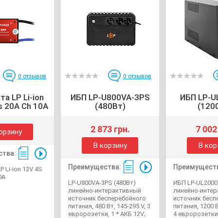
0
отзывов
0
отзывов
а LP Li-ion
ИБП LP-U800VA-3PS
ИБП LP-U
s 20A Ch 10A
(480Вт)
(120
2 873 грн.
7 002
орзину
В корзину
В кор
тва:
Преимущества:
Преимущест
 Li-ion 12V 4S
0A
LP-U800VA-3PS (480Вт)
ИБП LP-UL2000
линейно-интерактивный
линейно-инте
источник бесперебойного
источник бесп
питания, 480 Вт, 145-295 V, 3
питания, 1200 В
евророзетки, 1 * АКБ 12V;
4 евророзетки,