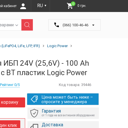
0
RU
0 грн.
й кабинет
▼
оварами
(066) 100-46-46
FePO4, LiFe, LFP, IFR)
Logic Power
 ИБП 24V (25,6V) - 100 Ah
с BT пластик Logic Power
Рейтинг 0/5
Код товара:
39446
Цена может быть ниже –
спросите у менеджера
 корзину
Гарантия
от 1 года на все активное оборудование
Доставка
дин клик