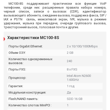
MC100-8S поддерживает практически все функции VoIP
телефонии, среди них: расширенные правила набора номера,
черный список, записи о вызовах (CDR), идентификатор
вызывающего абонента, ожидание вызова, поддержка факса, SIP /
IAX и PSTN связь, межсетевой экран, IVR, музыка в режиме
удержания, музыка при передаче, очереди группового вызова,
трехсторонний вызов, голосовая почта и другие.
Характеристики MC100-8S
Порты Gigabit Ethernet:
2 x 10/100/1000Mbps
Объем ОЗУ:
2 GB
Количество одновременных
240
вызовов:
Порты FXS:
8 x FXS
Intel Atom N2600
Процессор:
1.60GHz
Гарантия:
1 год
Модульная конструкция:
Да
Flash/NAND память:
SDD 16 GB
Количество слотов MiniPCI :
1