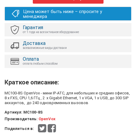
Цена может быть ниже – спросите у
менеджера
Гарантия
от 1 года на все активное оборудование
Доставка
всевозможные виды доставки
Оплата
оплата любым способом
Краткое описание:
MC100-8S OpenVox - мини IP-ATC, для небольших и средних офисов,
8 x FXS, CPU 1,6 ГГц , 2 x Gigabit Ethernet, 1 x VGA, 1 x USB, до 300 SIP
аккаунтов, до 240 одновременных вызовов
Артикул:
MC100-8S
Производитель:
OpenVox
Поделиться в: