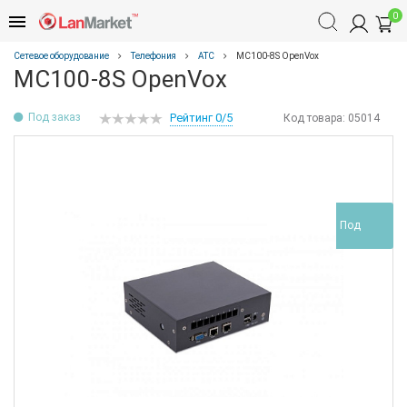
0
Сетевое оборудование
Телефония
АТС
MC100-8S OpenVox
MC100-8S OpenVox
Под заказ
Рейтинг 0/5
Код товара:
05014
Под
заказ