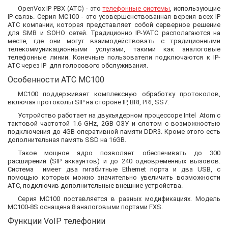
OpenVox IP PBX (АТС) - это
телефонные системы
, использующие
IP-связь. Серия MC100 - это усовершенствованная версия всех IP
АТС компании, которая представляет собой серверное решение
для SMB и SOHO сетей. Традиционно IP-УАТС располагаются на
месте, где они могут взаимодействовать с традиционными
телекоммуникационными услугами, такими как аналоговые
телефонные линии. Конечные пользователи подключаются к IP-
АТС через IP для голосового обслуживания.
Особенности АТС MC100
MC100 поддерживает комплексную обработку протоколов,
включая протоколы SIP на стороне IP, BRI, PRI, SS7.
Устройство работает на двухъядерном процессоре Intel Atom с
тактовой частотой 1.6 GHz, 2GB ОЗУ и слотом с возможностью
подключения до 4GB оперативной памяти DDR3. Кроме этого есть
дополнительная память SSD на 16GB.
Такое мощное ядро позволяет обеспечивать до 300
расширений (SIP аккаунтов) и до 240 одновременных вызовов.
Система имеет два гигабитные Ethernet порта и два USB, с
помощью которых можно значительно увеличить возможности
АТС, подключив дополнительные внешние устройства.
Серия MC100 поставляется в разных модификациях. Модель
MC100-8S оснащена 8 аналоговыми портами FXS.
Функции VoIP телефонии