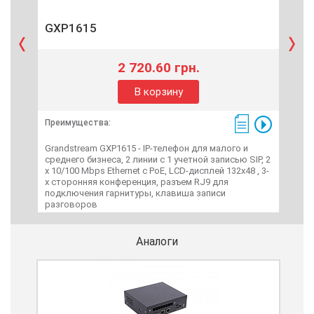
GXP1615
GX
2 720.60 грн.
В корзину
Преимущества:
Пре
Grandstream GXP1615 - IP-телефон для малого и
Gran
среднего бизнеса, 2 линии с 1 учетной записью SIP, 2
сред
x 10/100 Mbps Ethernet с PoE, LCD-дисплей 132х48 , 3-
10/1
х сторонняя конференция, разъем RJ9 для
дисп
подключения гарнитуры, клавиша записи
кон
разговоров
Аналоги