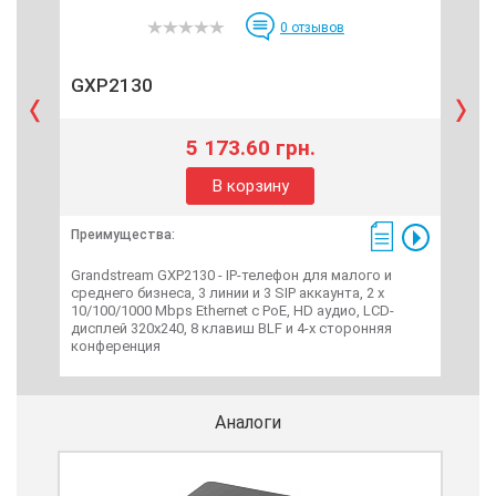
0
отзывов
GXP2130
GX
5 173.60 грн.
В корзину
Преимущества:
Пре
Grandstream GXP2130 - IP-телефон для малого и
Gran
среднего бизнеса, 3 линии и 3 SIP аккаунта, 2 x
сред
10/100/1000 Mbps Ethernet c PoE, HD аудио, LCD-
10/1
дисплей 320x240, 8 клавиш BLF и 4-х сторонняя
про
конференция
480x
ауд
Аналоги