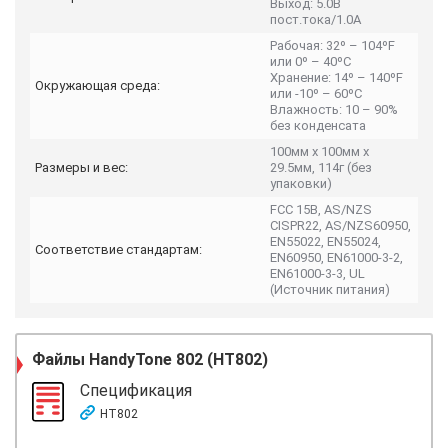
Выход: 5.0В
пост.тока/1.0A
Рабочая: 32º – 104ºF
или 0º – 40ºC
Хранение: 14º – 140ºF
Окружающая среда:
или -10º – 60ºC
Влажность: 10 – 90%
без конденсата
100мм x 100мм x
Размеры и вес:
29.5мм, 114г (без
упаковки)
FCC 15B, AS/NZS
CISPR22, AS/NZS60950,
EN55022, EN55024,
Соответствие стандартам:
EN60950, EN61000-3-2,
EN61000-3-3, UL
(Источник питания)
Файлы
HandyTone 802 (HT802)
Спецификация
HT802