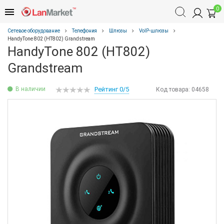
0
Сетевое оборудование
Телефония
Шлюзы
VoIP-шлюзы
HandyTone 802 (HT802) Grandstream
HandyTone 802 (HT802)
Grandstream
В наличии
Рейтинг 0/5
Код товара:
04658