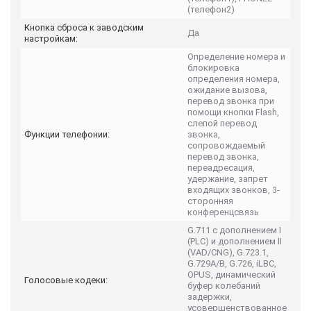
(телефон2)
Кнопка сброса к заводским
Да
настройкам:
Определение номера и
блокировка
определения номера,
ожидание вызова,
перевод звонка при
помощи кнопки Flash,
слепой перевод
Функции телефонии:
звонка,
сопровождаемый
перевод звонка,
переадресация,
удержание, запрет
входящих звонков, 3-
сторонняя
конференцсвязь
G.711 с дополнением I
(PLC) и дополнением II
(VAD/CNG), G.723.1,
G.729A/B, G.726, iLBC,
OPUS, динамический
Голосовые кодеки:
буфер колебаний
задержки,
усовершенствованное