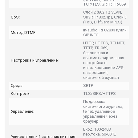
TCP/TLS, SRTP, TR-069
Слой 2 (802.1Q VLAN,
QoS:
SIP/RTP 802.1p), Слой 3
(ToS, DiffServ, MPLS)
In-audio, RFC2833 и/или
Метод DTMF:
SIP INFO
HTTP, HTTPS, TELNET,
TFTP, TR-069,
безопасная и
автоматизированная
Настройка и управление:
настройка с
использованием AES
шифрования,
системный журнал
Среда:
SRTP
Контроль:
TLS/SIPS/HTTPS
Поддержка
системного журнала,
Управление:
telnet, удалённое
управление через
браузер
Вход: 100-240В
пер.тока, 50-60Гц
Универсальный источник питания: