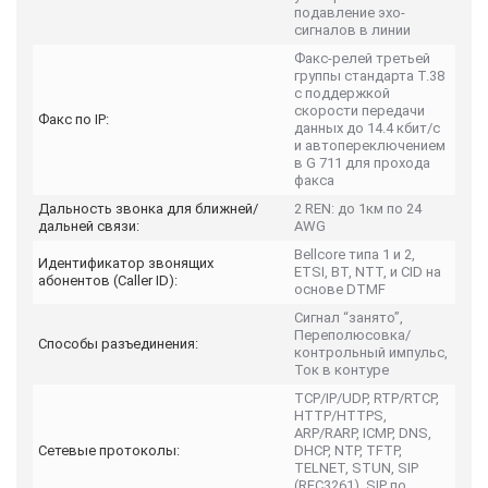
подавление эхо-
сигналов в линии
Факс-релей третьей
группы стандарта T.38
с поддержкой
скорости передачи
Факс по IP:
данных до 14.4 кбит/с
и автопереключением
в G 711 для прохода
факса
Дальность звонка для ближней/
2 REN: до 1км по 24
дальней связи:
AWG
Bellcore типа 1 и 2,
Идентификатор звонящих
ETSI, BT, NTT, и CID на
абонентов (Caller ID):
основе DTMF
Сигнал “занято”,
Переполюсовка/
Способы разъединения:
контрольный импульс,
Ток в контуре
TCP/IP/UDP, RTP/RTCP,
HTTP/HTTPS,
ARP/RARP, ICMP, DNS,
Сетевые протоколы:
DHCP, NTP, TFTP,
TELNET, STUN, SIP
(RFC3261), SIP по