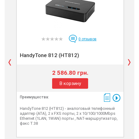
0
отзывов
HandyTone 812 (HT812)
Ha
2 586.80 грн.
В корзину
Преимущества:
Пре
HandyTone 812 (HT812) - аналоговый телефонный
Han
адаптер (АТА), 2 х FXS порты, 2 х 10/100/1000Mbps
адап
Ethernet (1LAN, 1WAN) порты , NAТ-маршрутизатор,
Eth
факс T.38
факс