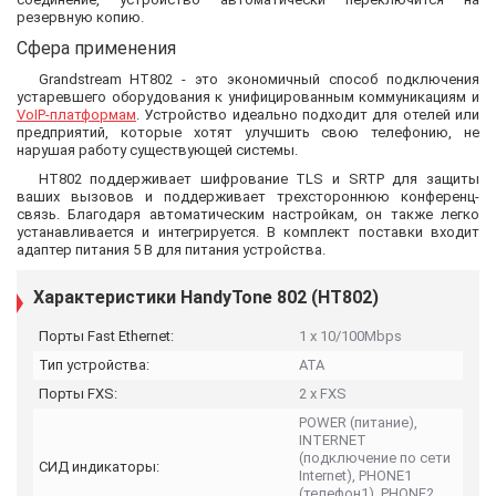
резервную копию.
Сфера применения
Grandstream HT802 - это экономичный способ подключения
устаревшего оборудования к унифицированным коммуникациям и
VoIP-платформам
. Устройство идеально подходит для отелей или
предприятий, которые хотят улучшить свою телефонию, не
нарушая работу существующей системы.
HT802 поддерживает шифрование TLS и SRTP для защиты
ваших вызовов и поддерживает трехстороннюю конференц-
связь. Благодаря автоматическим настройкам, он также легко
устанавливается и интегрируется. В комплект поставки входит
адаптер питания 5 В для питания устройства.
Характеристики HandyTone 802 (HT802)
Порты Fast Ethernet:
1 x 10/100Mbps
Тип устройства:
АТА
Порты FXS:
2 x FXS
POWER (питание),
INTERNET
(подключение по сети
СИД индикаторы:
Internet), PHONE1
(телефон1), PHONE2