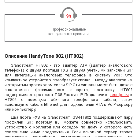
Профессиональные
консультанты-практики
Описание HandyTone 802 (HT802)
Grandstream HT802 - это адаптер ATA (адаптер аналогового
телефона) с двумя портами FXS и двумя учетными записями SIP
для интеграции аналоговых телефонов в систему VoIP. Это
компактное устройство преобразует сигналы между аналоговым
и открытым протоколом связи SIP. Эти сигналы могут быть даже с
аналогового факсимильного аппарата, поскольку HT802
поддерживает протокол T.38 Fax-over-IP. Подключите
телефоны
к
HT802 с помощью обычного телефонного кабеля, затем
используйте кабель Ethernet для подключения ATA к VoIP-серверу
или компьютеру.
Два порта FXS на Grandstream GS-HT802 поддерживают пару
профилей SIP, поэтому вы можете совместно использовать
устройство с коллегой или соседом по дому, у которого есть
совершенно иные предпочтения. Если основной сервер теряет
соединение, устройство автоматически переключится на