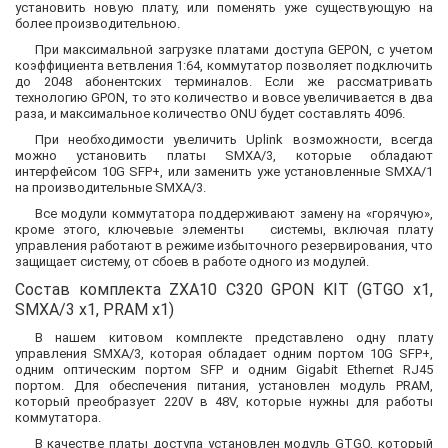
установить новую плату, или поменять уже существующую на
более производительною.
При максимальной загрузке платами доступа GEPON, с учетом
коэффициента ветвления 1:64, коммутатор позволяет подключить
до 2048 абонентских терминалов. Если же рассматривать
технологию GPON, то это количество и вовсе увеличивается в два
раза, и максимальное количество ONU будет составлять 4096.
При необходимости увеличить Uplink возможности, всегда
можно установить платы SMXA/3, которые обладают
интерфейсом 10G SFP+, или заменить уже установленные SMXA/1
на производительные SMXA/3.
Все модули коммутатора поддерживают замену на «горячую»,
кроме этого, ключевые элементы системы, включая плату
управления работают в режиме избыточного резервирования, что
защищает систему, от сбоев в работе одного из модулей.
Состав комплекта ZXA10 C320 GPON KIT (GTGO x1,
SMXA/3 x1, PRAM x1)
В нашем китовом комплекте представлено одну плату
управления SMXA/3, которая обладает одним портом 10G SFP+,
одним оптическим портом SFP и одним Gigabit Ethernet RJ45
портом. Для обеспечения питания, установлен модуль PRAM,
который преобразует 220V в 48V, которые нужны для работы
коммутатора.
В качестве платы доступа установлен модуль GTGO, который