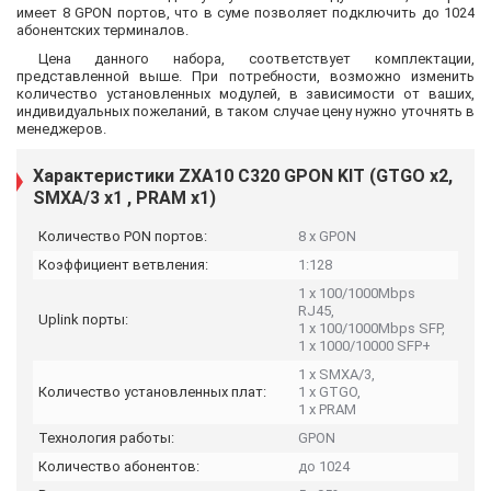
имеет 8 GPON портов, что в суме позволяет подключить до 1024
абонентских терминалов.
Цена данного набора, соответствует комплектации,
представленной выше. При потребности, возможно изменить
количество установленных модулей, в зависимости от ваших,
индивидуальных пожеланий, в таком случае цену нужно уточнять в
менеджеров.
Характеристики ZXA10 C320 GPON KIT (GTGO x2,
SMXA/3 x1 , PRAM x1)
Количество PON портов:
8 x GPON
Коэффициент ветвления:
1:128
1 x 100/1000Mbps
RJ45,
Uplink порты:
1 x 100/1000Mbps SFP,
1 x 1000/10000 SFP+
1 x SMXA/3,
Количество установленных плат:
1 x GTGO,
1 x PRAM
Технология работы:
GPON
Количество абонентов:
до 1024