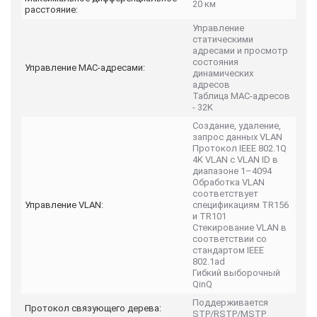
20 км
расстояние:
Управление
статическими
адресами и просмотр
состояния
Управление MAC-адресами:
динамических
адресов
Таблица MAС-адресов
- 32K
Создание, удаление,
запрос данных VLAN
Протокол IEEE 802.1Q
4K VLAN с VLAN ID в
диапазоне 1–4094
Обработка VLAN
соответствует
Управление VLAN:
спецификациям TR156
и TR101
Стекирование VLAN в
соответствии со
стандартом IEEE
802.1ad
Гибкий выборочный
QinQ
Поддерживается
Протокол связующего дерева:
STP/RSTP/MSTP