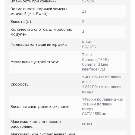
Влажность при хранении:
5 - 95%
Возможность горячей замены
да
модулей (Hot Swap):
Высота (U):
2
Количество слотов для рабочих
4
модулей:
RJ-45
Пользовательский интерфейс:
SC/UPC
Telnet
Console(TFTP)
Управление устройством:
Command Line
Interface (CLI
2.488 Гбит/с по линии
вниз
Скорость:
1.244 Гбит/с по линии
вверх
1490 нм по линии вниз
1310 нм полинии
Внешние спектральные каналы:
вверх
CATV 1550 нм
Максимальное логическое
60 км
расстояние:
Максимальное дифференциальное