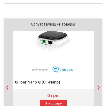
Сопутствующие товары
0
отзывов
uFiber Nano G (UF-Nano)
ZX
0 грн.
В корзину