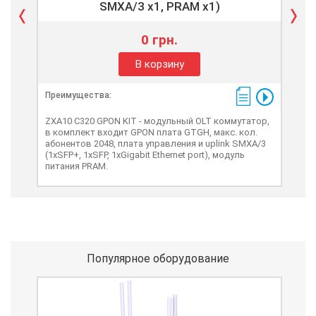
SMXA/3 x1, PRAM x1)
0 грн.
В корзину
Преимущества:
Пре
ZXA10 C320 GPON KIT - модульный OLT коммутатор,
ZXA
в комплект входит GPON плата GTGH, макс. кол.
в к
абонентов 2048, плата управления и uplink SMXA/3
або
(1xSFP+, 1xSFP, 1xGigabit Ethernet port), модуль
(2xS
питания PRAM.
PRA
Популярное оборудование