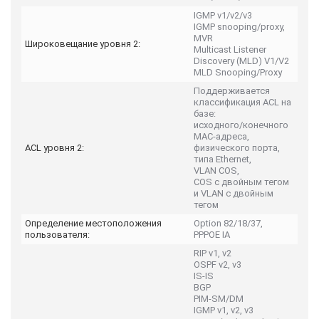
IGMP v1/v2/v3
IGMP snooping/proxy,
MVR
Широковещание уровня 2:
Multicast Listener
Discovery (MLD) V1/V2
MLD Snooping/Proxy
Поддерживается
классификация ACL на
базе:
исходного/конечного
MAC-адреса,
ACL уровня 2:
физического порта,
типа Ethernet,
VLAN COS,
COS с двойным тегом
и VLAN с двойным
тегом
Определение местоположения
Option 82/18/37,
пользователя:
PPPOE IA
RIP v1, v2
OSPF v2, v3
IS-IS
BGP
PIM-SM/DM
IGMP v1, v2, v3