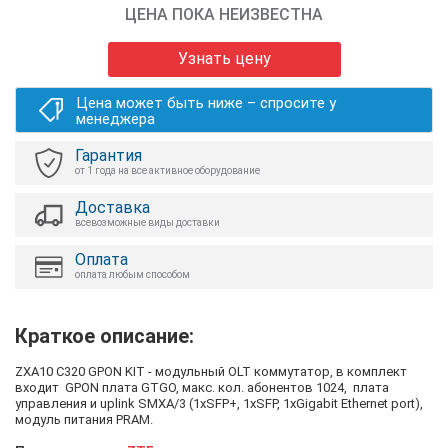
ЦЕНА ПОКА НЕИЗВЕСТНА
Узнать цену
Цена может быть ниже – спросите у
менеджера
Гарантия
от 1 года на все активное оборудование
Доставка
всевозможные виды доставки
Оплата
оплата любым способом
Краткое описание:
ZXA10 C320 GPON KIT - модульный OLT коммутатор, в комплект
входит GPON плата GTGO, макс. кол. абонентов 1024, плата
управления и uplink SMXA/3 (1xSFP+, 1xSFP, 1xGigabit Ethernet port),
модуль питания PRAM.