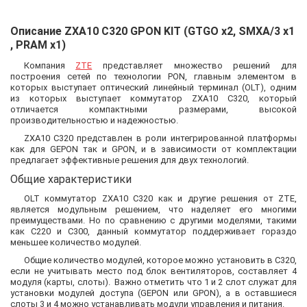
Описание ZXA10 C320 GPON KIT (GTGO x2, SMXA/3 x1
, PRAM x1)
Компания
ZTE
представляет множество решений для
построения сетей по технологии PON, главным элементом в
которых выступает оптический линейный терминал (OLT), одним
из которых выступает коммутатор ZXA10 C320, который
отличается компактными размерами, высокой
производительностью и надежностью.
ZXA10 C320 представлен в роли интегрированной платформы
как для GEPON так и GPON, и в зависимости от комплектации
предлагает эффективные решения для двух технологий.
Общие характеристики
OLT коммутатор ZXA10 C320 как и другие решения от ZTE,
является модульным решением, что наделяет его многими
преимуществами. Но по сравнению с другими моделями, такими
как С220 и С300, данный коммутатор поддерживает гораздо
меньшее количество модулей.
Общие количество модулей, которое можно установить в C320,
если не учитывать место под блок вентиляторов, составляет 4
модуля (карты, слоты). Важно отметить что 1 и 2 слот служат для
установки модулей доступа (GEPON или GPON), а в оставшиеся
слоты 3 и 4 можно устанавливать модули управления и питания.