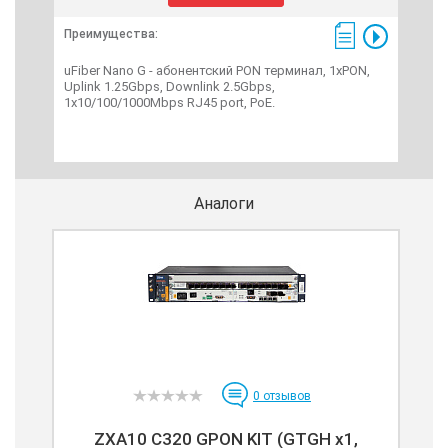
Преимущества:
Пре
uFiber Nano G - абонентский PON терминал, 1xPON,
ZTE
Uplink 1.25Gbps, Downlink 2.5Gbps,
тю 
1x10/100/1000Mbps RJ45 port, PoE.
SFP 
swap
ZXA1
Аналоги
0
отзывов
ZXA10 C320 GPON KIT (GTGH x1,