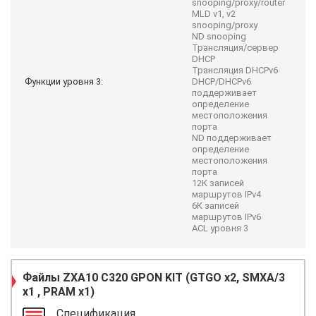
snooping/proxy/router
MLD v1, v2
snooping/proxy
ND snooping
Трансляция/сервер
DHCP
Трансляция DHCPv6
Функции уровня 3:
DHCP/DHCPv6
поддерживает
определение
местоположения
порта
ND поддерживает
определение
местоположения
порта
12К записей
маршрутов IPv4
6К записей
маршрутов IPv6
ACL уровня 3
Файлы
ZXA10 C320 GPON KIT (GTGO x2, SMXA/3
x1 , PRAM x1)
Спецификация