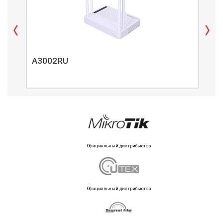
A3002RU
A3
Официальный дистрибьютор
Официальный дистрибьютор