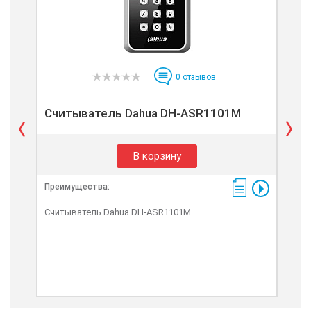
0
отзывов
Считыватель Dahua DH-ASR1101M
Сч
В корзину
Преимущества:
Пре
Считыватель Dahua DH-ASR1101M
Счи