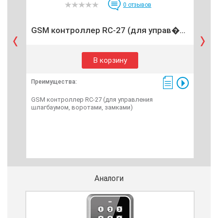
0
отзывов
GSM контроллер RC-27 (для управ�...
GS
В корзину
Преимущества:
Пре
GSM контроллер RC-27 (для управления
GSM
шлагбаумом, воротами, замками)
шла
Аналоги