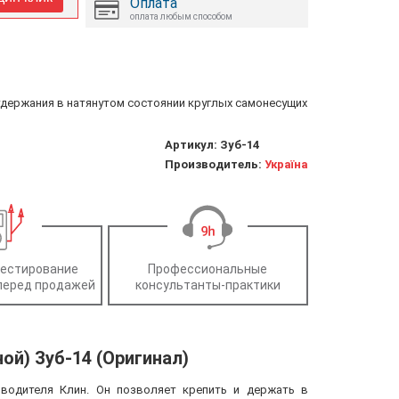
Оплата
оплата любым способом
 удержания в натянутом состоянии круглых самонесущих
Артикул:
Зуб-14
Производитель:
Україна
тестирование
Профессиональные
перед продажей
консультанты-практики
й) Зуб-14 (Оригинал)
зводителя Клин. Он позволяет крепить и держать в