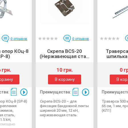
0
отзывов
0
отзывов
 опор КОц-8
Скрепа BCS-20
Траверса
SP-8)
(Нержавеющая ста...
шпилька 6
 грн.
10 грн.
0 г
орзину
В корзину
В кор
тва:
Преимущества:
Преимущест
ор КОц-8 (SP-8)
Скрепа BCS-20 – для
Траверса 500 
крепления
фиксации бандажной ленты
66 см, 1 мм, п
ажимов,
шириной 20 мм, 12 кН,
(КЛ1)
я сталь,
нержавеющая сталь.
1.5 kH,
 помощью