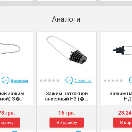
ленты.
Аналоги
0
отзывов
0
отзывов
ый зажим
Зажим натяжной
Зажим н
ной) З�...
анкерный H3 (�...
НД
78 грн.
16 грн.
23.24
орзину
В корзину
В кор