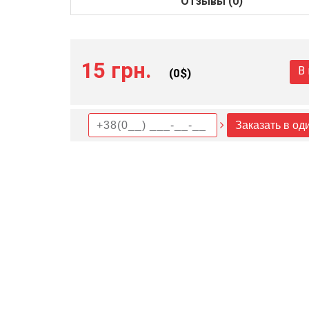
Отзывы (0)
15 грн.
В
(
0
$)
Заказать в од