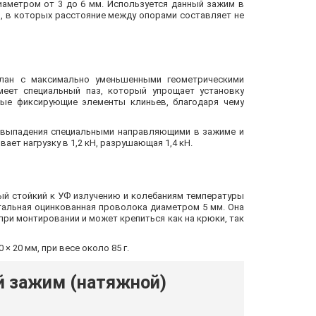
иаметром от 3 до 6 мм. Используется данный зажим в
ч, в которых расстояние между опорами составляет не
лан с максимально уменьшенными геометрическими
меет специальный паз, который упрощает установку
ные фиксирующие элементы клиньев, благодаря чему
 выпадения специальными направляющими в зажиме и
ет нагрузку в 1,2 кН, разрушающая 1,4 кН.
ый стойкий к УФ излучению и колебаниям температуры
тальная оцинкованная проволока диаметром 5 мм. Она
при монтировании и может крепиться как на крюки, так
× 20 мм, при весе около 85 г.
й зажим (натяжной)