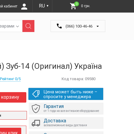
0
RU
0 грн.
й кабинет
▼
оварами
(066) 100-46-46
 Зуб-14 (Оригинал) Україна
Рейтинг 0/5
Код товара:
09580
Цена может быть ниже –
спросите у менеджера
 корзину
Гарантия
от 1 года на все активное оборудование
н
Доставка
всевозможные виды доставки
дин клик