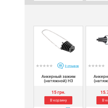
бандажной 
0
отзывов
Анкерный зажим
Анкерн
(натяжной) H3
(натяж
15 грн.
15.
В корзину
В к