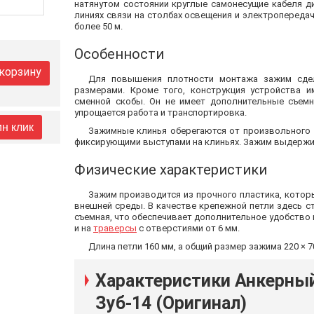
натянутом состоянии круглые самонесущие кабеля д
линиях связи на столбах освещения и электропереда
более 50 м.
Особенности
 корзину
Для повышения плотности монтажа зажим сде
размерами. Кроме того, конструкция устройства и
сменной скобы. Он не имеет дополнительные съем
упрощается работа и транспортировка.
ин клик
Зажимные клинья оберегаются от произвольного
фиксирующими выступами на клиньях. Зажим выдержива
Физические характеристики
Зажим производится из прочного пластика, котор
внешней среды. В качестве крепежной петли здесь с
съемная, что обеспечивает дополнительное удобство 
и на
траверсы
с отверстиями от 6 мм.
Длина петли 160 мм, а общий размер зажима 220 × 70 
Характеристики Анкерны
Зуб-14 (Оригинал)