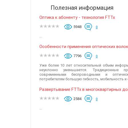
Полезная информация
Оптика к абоненту - технология FTTx
5948
0
...
Особенности применения оптических волок
7796
0
Уже более 10 лет относительный объем инфор
неуклонно уменьшается. Традиционные п
современными беспроводными и оптическ
потребителям большую гибкость, мобильность и
Развертывание FTTx в многоквартирных д
2584
0
...