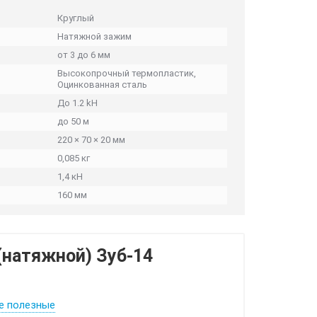
Круглый
Натяжной зажим
от 3 до 6 мм
Высокопрочный термопластик,
Оцинкованная сталь
До 1.2 kH
до 50 м
220 × 70 × 20 мм
0,085 кг
1,4 кН
160 мм
(натяжной) Зуб-14
е полезные