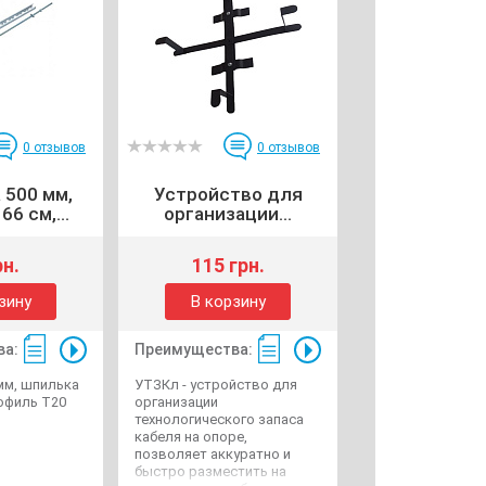
0
отзывов
0
отзывов
 500 мм,
Устройство для
6 см,...
организации...
рн.
115 грн.
зину
В корзину
ва:
Преимущества:
мм, шпилька
УТЗКл - устройство для
рофиль Т20
организации
технологического запаса
кабеля на опоре,
позволяет аккуратно и
быстро разместить на