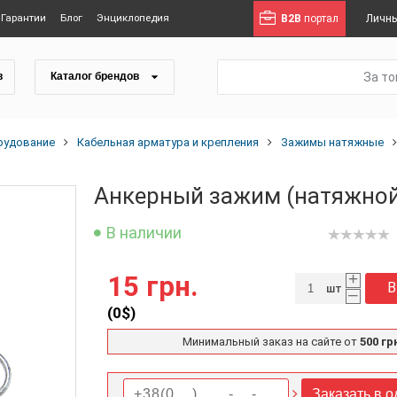
Гарантии
Блог
Энциклопедия
B2B
портал
Личны
За т
в
Каталог брендов
рудование
Кабельная арматура и крепления
Зажимы натяжные
Анкерный зажим (натяжной)
В наличии
+
15 грн.
В
шт
–
(
0
$)
Минимальный заказ на сайте от
500 гр
Заказать в о