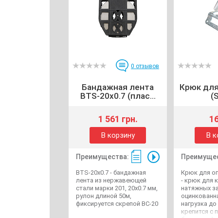
0
отзывов
Бандажная лента
Крюк для
BTS-20x0.7 (плас...
(
1 561 грн.
16
В корзину
В к
Преимущества:
Преимущес
BTS-20x0.7 - бандажная
Крюк для оп
лента из нержавеющей
- крюк для 
стали марки 201, 20х0.7 мм,
натяжных з
рулон длиной 50м,
оцинкованна
фиксируется скрепой BC-20
нагрузка до 
крепится с