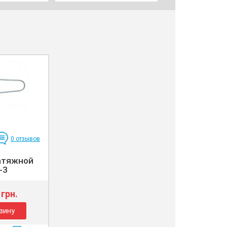
опоре моток кабеля
технологического запаса
0
отзывов
атяжной
-3
 грн.
зину