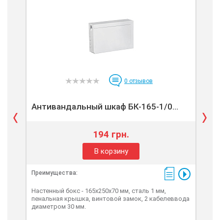
0
отзывов
Антивандальный шкаф БК-165-1/0...
Ан
194 грн.
В корзину
Преимущества:
Пре
Настенный бокс - 165х250х70 мм, сталь 1 мм,
Наст
пенальная крышка, винтовой замок, 2 кабелеввода
пен
диаметром 30 мм.
диа