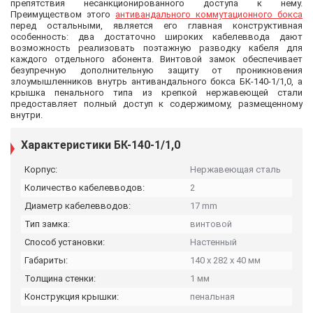
препятствия несанкционированного доступа к нему.
Преимуществом этого
антивандального коммутационного бокса
перед остальными, является его главная конструктивная
особенность: два достаточно широких кабелеввода дают
возможность реализовать поэтажную разводку кабеля для
каждого отдельного абонента. Винтовой замок обеспечивает
безупречную дополнительную защиту от проникновения
злоумышленников внутрь антивандального бокса БК-140-1/1,0, а
крышка пенального типа из крепкой нержавеющей стали
предоставляет полный доступ к содержимому, размещенному
внутри.
Характеристики БК-140-1/1,0
Корпус:
Нержавеющая сталь
Количество кабелевводов:
2
Диаметр кабелевводов:
17 mm
Тип замка:
винтовой
Способ установки:
Настенный
Габариты:
140 х 282 х 40 мм
Толщина стенки:
1 мм
Конструкция крышки:
пенальная