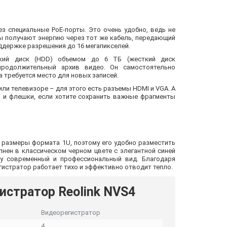
з специальные PoE-порты. Это очень удобно, ведь не
ы получают энергию через тот же кабель, передающий
ддержке разрешения до 16 мегапикселей.
кий диск (HDD) объемом до 6 ТБ (жесткий диск
продолжительный архив видео. Он самостоятельно
 требуется место для новых записей.
и телевизоре – для этого есть разъемы HDMI и VGA. А
 и флешки, если хотите сохранить важные фрагменты
 размеры формата 1U, поэтому его удобно разместить
лнен в классическом черном цвете с элегантной синей
ву современный и профессиональный вид. Благодаря
гистратор работает тихо и эффективно отводит тепло.
истратор Reolink NVS4
Видеорегистратор
4