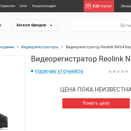
Гарантии
Блог
Энциклопедия
B2B
портал
Личны
За т
в
Каталог брендов
людение
Видеорегистраторы
Видеорегистратор Reolink NVS4 Reo
Видеорегистратор Reolink N
Наличие уточняйте
ЦЕНА ПОКА НЕИЗВЕСТН
Узнать цену