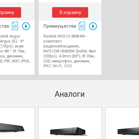
орзину
В корзину
тва:
Преимущества:
olink Argus
Reolink NVS12-8MB4W -
Argus 2E) - IP
комплект
15fps), акум
видеонаблюдения,
 88 °, IR 10м.,
NVS12W+B800W (bullet, 8мп
он, динамик,
(20fps), 4.0mm (89°), IR 30м.,
, PIR, WiFi, IP65,
LED, микрофон, динамик,
IP67, Wi-Fi, 12V)
Аналоги