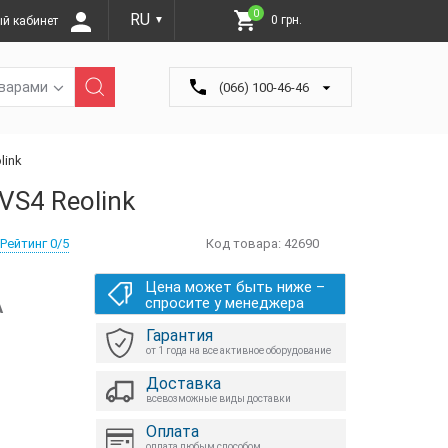
0
RU
0 грн.
й кабинет
▼
оварами
(066) 100-46-46
link
VS4 Reolink
Рейтинг 0/5
Код товара:
42690
Цена может быть ниже –
А
спросите у менеджера
Гарантия
от 1 года на все активное оборудование
Доставка
всевозможные виды доставки
Оплата
оплата любым способом