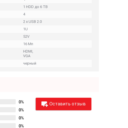
1 HDD до 6 TB
4
2 x USB 2.0
1U
52V
16 Мп
HDMI,
VGA
черный
0%
Оставить отзыв
0%
0%
0%