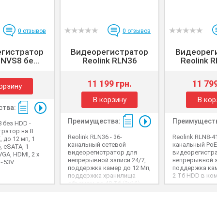
0
отзывов
0
отзывов
гистратор
Видеорегистратор
Видеорег
 NVS8 бе...
Reolink RLN36
Reolink 
11 199 грн.
11 799
орзину
В корзину
В кор
тва:
Преимущества:
Преимущест
8 без HDD -
ратор на 8
Reolink RLN36 - 36-
Reolink RLN8-41
 до 12 мп, 1
канальный сетевой
канальный PoE
, eSATA, 1
видеорегистратор для
видеорегистр
GA, HDMI, 2 x
непрерывной записи 24/7,
непрерывной з
V~53V
поддержка камер до 12 Мп,
поддержка кам
поддержка хранилища
2 Тб HDD в ко
объемом до 48 Тб (3х16)