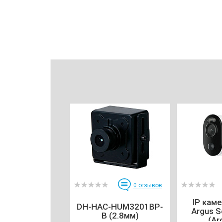
0
отзывов
IP каме
DH-HAC-HUM3201BP-
Argus S
B (2.8мм)
(Arg