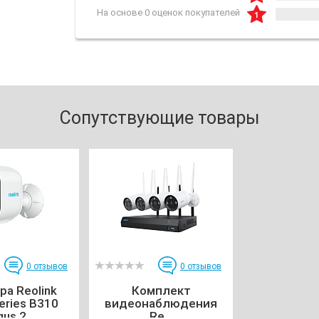
На основе 0 оценок покупателей
Сопутствующие товары
0
отзывов
0
отзывов
ра Reolink
Комплект
eries B310
видеонаблюдения
us 2...
Re...