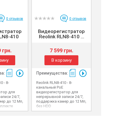
0
отзывов
0
отзывов
истратор
Видеорегистратор
RLN8-410
Reolink RLN8-410 ...
 грн.
7 599 грн.
зину
В корзину
ва:
Преимущества:
0 - 8-
Reolink RLN8-410 - 8-
канальный PoE
атор для
видеорегистратор для
аписи 24/7,
непрерывной записи 24/7,
ер до 12 Мп,
поддержка камер до 12 Мп,
мплекте
без HDD