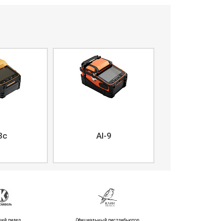
8c
AI-9
ний дилер
Официальный дистрибьютор