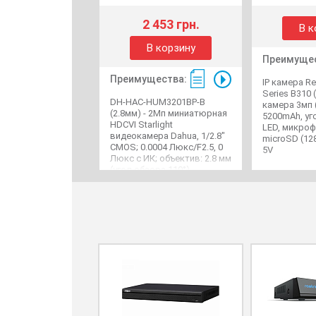
2 453 грн.
В к
В корзину
Преимущес
Преимущества:
IP камера Re
Series B310 (
DH-HAC-HUM3201BP-B
камера 3мп (
(2.8мм) - 2Мп миниатюрная
5200mAh, угол
HDCVI Starlight
LED, микроф
видеокамера Dahua, 1/2.8"
microSD (128)
CMOS; 0.0004 Люкс/F2.5, 0
5V
Люкс с ИК; объектив: 2.8 мм
(угол обзора 110°)