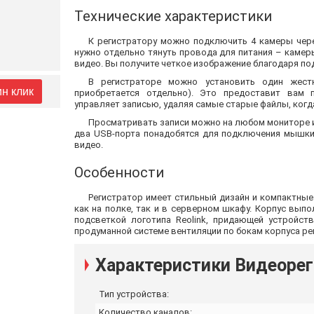
Технические характеристики
К регистратору можно подключить 4 камеры чере
нужно отдельно тянуть провода для питания – камер
видео. Вы получите четкое изображение благодаря по
В регистраторе можно установить один жест
ин клик
приобретается отдельно). Это предоставит вам 
управляет записью, удаляя самые старые файлы, когда
Просматривать записи можно на любом мониторе ил
два USB-порта понадобятся для подключения мышки
видео.
Особенности
Регистратор имеет стильный дизайн и компактные
как на полке, так и в серверном шкафу. Корпус выпо
подсветкой логотипа Reolink, придающей устройст
продуманной системе вентиляции по бокам корпуса ре
Характеристики Видеорег
Тип устройства:
Количество каналов: