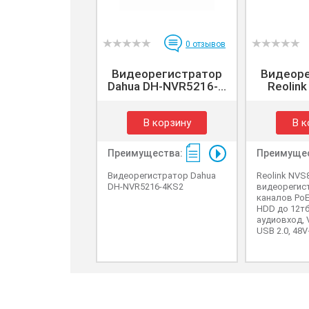
0
отзывов
Видеорегистратор
Видеоре
Dahua DH-NVR5216-...
Reolink
В корзину
В к
Преимущества:
Преимущес
Видеорегистратор Dahua
Reolink NVS
DH-NVR5216-4KS2
видеорегист
каналов PoE,
HDD до 12тб
аудиовход, V
USB 2.0, 48