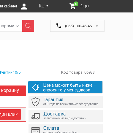
0
RU
0 грн.
й кабинет
▼
оварами
(066) 100-46-46
Рейтинг 0/5
Код товара:
06933
Цена может быть ниже –
спросите у менеджера
 корзину
Гарантия
от 1 года на все активное оборудование
Доставка
дин клик
всевозможные виды доставки
Оплата
оплата любым способом