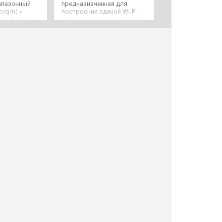
апазонный
предназначенная для
b/g/n) и
построения единой Wi-Fi
ый 5 GHz
сети на площади до 300 м2,
, CPU 716 MHz,
802.11ac, 2.4/5GHz, до 1200
B-порт для
Мбит/с, в комплекте 2 шт
 5 x
ps Ethernet