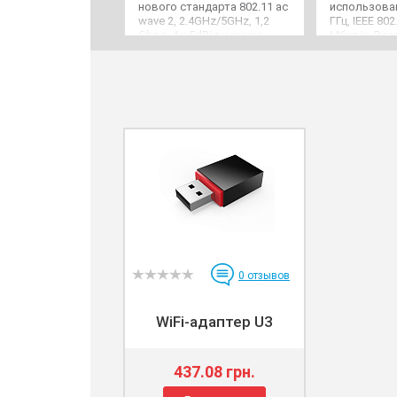
нового стандарта 802.11 ac
использовани
wave 2, 2.4GHz/5GHz, 1,2
ГГц, IEEE 802
Gbps, 4 х 5dBi внешние
Мбит/с, Bea
антенны, 4 х
LAN, 1xFE W
10/100/1000Mbps LAN, 1 x
антенны
10/100/1000Mbps WAN, 1 x
USB
0
отзывов
WiFi-адаптер U3
437.08 грн.