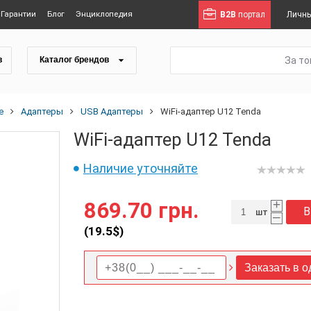
Гарантии
Блог
Энциклопедия
B2B
портал
Личны
За т
в
Каталог брендов
е
Адаптеры
USB Адаптеры
WiFi-адаптер U12 Tenda
WiFi-адаптер U12 Tenda
Наличие уточняйте
+
869.70 грн.
В
шт
–
(
19.5
$)
Заказать в о