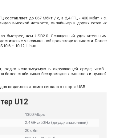
составляет до 867 Мбит / с, а 2,4 ГГц - 400 Мбит / с.
идео высокой четкости, онлайн-игр и других сетевых
раз быстрее, чем USB2.0. Оснащенный удлинительным
и достижение максимальной производительности. Более
10.6 ~ 10.12, Linux.
т, редко используемую в окружающей среде, чтобы
для более стабильных беспроводных сигналов и лучшей
для подавления помех сигнала от порта USB
тер U12
1300 Mbps
2.4 GHz/5GHz (двухдиапазонный)
20 dBm