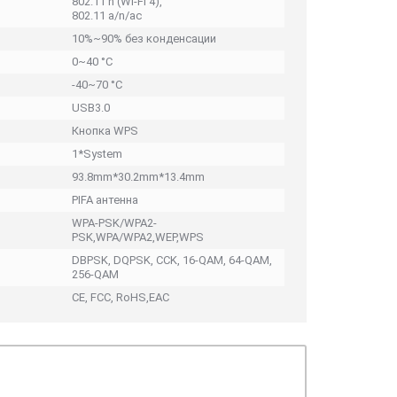
802.11 n (Wi-Fi 4),
802.11 a/n/ac
10%~90% без конденсации
0~40 °C
-40~70 °C
USB3.0
Кнопка WPS
1*System
93.8mm*30.2mm*13.4mm
PIFA антенна
WPA-PSK/WPA2-
PSK,WPA/WPA2,WEP,WPS
DBPSK, DQPSK, CCK, 16-QAM, 64-QAM,
256-QAM
CE, FCC, RoHS,EAC