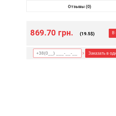
Отзывы (0)
869.70 грн.
В
(
19.5
$)
Заказать в од