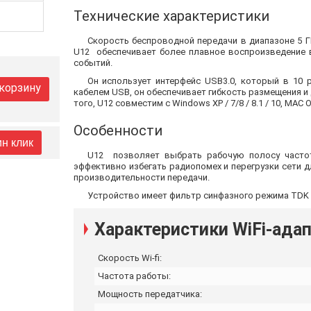
Технические характеристики
Скорость беспроводной передачи в диапазоне 5 ГГц 
U12 обеспечивает более плавное воспроизведение в
событий.
Он использует интерфейс USB3.0, который в 10 
 корзину
кабелем USB, он обеспечивает гибкость размещения 
того, U12 совместим с Windows XP / 7/8 / 8.1 / 10, MAC OS
Особенности
ин клик
U12 позволяет выбрать рабочую полосу часто
эффективно избегать радиопомех и перегрузки сети 
производительности передачи.
Устройство имеет фильтр синфазного режима TDK 
Характеристики WiFi-адап
Скорость Wi-fi:
Частота работы:
Мощность передатчика: