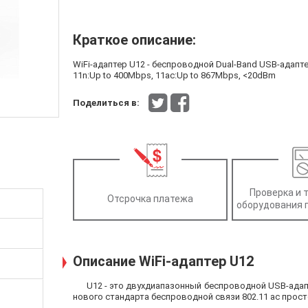
Краткое описание:
WiFi-адаптер U12 - беспроводной Dual-Band USB-адапте
11n:Up to 400Mbps, 11ac:Up to 867Mbps, <20dBm
Поделиться в:
Проверка и 
Отсрочка платежа
оборудования 
Описание WiFi-адаптер U12
U12 - это двухдиапазонный беспроводной USB-адап
нового стандарта беспроводной связи 802.11 ас прост