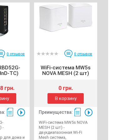
0
отзывов
0
отзывов
(RBD52G-
WiFi-система MW5s
nD-TC)
NOVA MESH (2 шт)
8 грн.
0 грн.
зину
В корзину
ва:
Преимущества:
G-
WiFi-система MW5s NOVA
 -
MESH (2 шт) -
двухдиапазонная Wi-Fi
р для дома и
Mesh система,