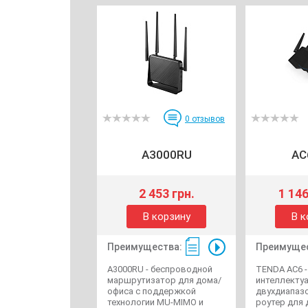
0
отзывов
A3000RU
AC
2 453 грн.
1 146
В корзину
В к
Преимущества:
Преимущес
A3000RU - беспроводной
TENDA AC6 -
маршрутизатор для дома/
интеллекту
офиса с поддержкой
двухдиапазо
технологии MU-MIMO и
роутер для