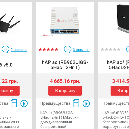
0
отзывов
3
отзывов
hAP ac (RB962UiGS-
hAP ac² 
6 v5.0
5HacT2HnT)
5HacD2H
.22 грн.
4 665.16 грн.
3 414.5
орзину
В корзину
В кор
тва:
Преимущества:
Преимущест
hAP ac (RB962UiGS-
hAP ac² (RBD52
альный
5HacT2HnT) Mikrotik -
5HacD2HnD-TC)
нный Wi-Fi
двухдиапазонный
беспроводной
 домашнего
беспроводной
маршрутизато