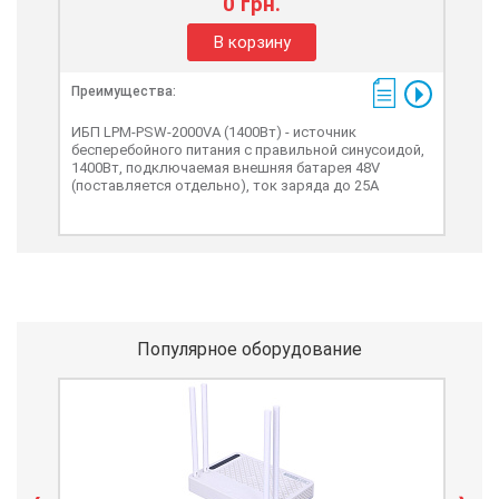
0 грн.
В корзину
Преимущества:
Пре
ИБП LPM-PSW-2000VA (1400Вт) - источник
LPY
бесперебойного питания с правильной синусоидой,
бес
1400Вт, подключаемая внешняя батарея 48V
700
(поставляется отдельно), ток заряда до 25А
(по
заря
Популярное оборудование