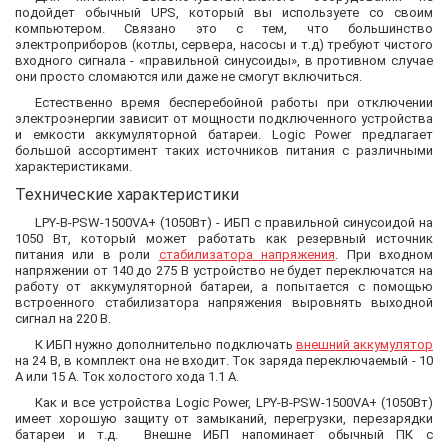
подойдет обычный UPS, который вы используете со своим
компьютером. Связано это с тем, что большинство
электроприборов (котлы, сервера, насосы и т.д) требуют чистого
входного сигнала - «правильной синусоиды», в противном случае
они просто сломаются или даже не смогут включиться.
Естественно время бесперебойной работы при отключении
электроэнергии зависит от мощности подключенного устройства
и емкости аккумуляторной батареи. Logic Power предлагает
большой ассортимент таких источников питания с различными
характеристиками.
Технические характеристики
LPY-B-PSW-1500VA+ (1050Вт) - ИБП с правильной синусоидой на
1050 Вт, который может работать как резервный источник
питания или в роли
стабилизатора напряжения
. При входном
напряжении от 140 до 275 В устройство не будет переключатся на
работу от аккумуляторной батареи, а попытается с помощью
встроенного стабилизатора напряжения выровнять выходной
сигнал на 220 В.
К ИБП нужно дополнительно подключать
внешний аккумулятор
на 24 В, в комплект она не входит. Ток заряда переключаемый - 10
А или 15 А. Ток холостого хода 1.1 А.
Как и все устройства Logic Power, LPY-B-PSW-1500VA+ (1050Вт)
имеет хорошую защиту от замыканий, перегрузки, перезарядки
батареи и т.д. Внешне ИБП напоминает обычный ПК с