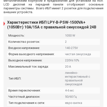
металлическим корпусом и предназначен для установки на пол.
LCD дисплей на передней панели отображает основные
параметры системы. Всего ИБП имеет 2 розетки для подключения
внешних устройств.
Характеристики ИБП LPY-B-PSW-1500VA+
(1050Вт) 10A/15A с правильной синусоидой 24В
Мощность:
1050 W
Количество розеток:
2
Входное напряжение:
140-275V
Форма выходного напряжения:
чистая синусоида
Выходное напряжение:
220V±10%
Максимальный ток заряда:
20 А
линейно-
интерактивный с
Тип ИБП:
правильной
синусоидой
Время переключения:
4-6 мс
Частотный диапазон:
50/60 Гц
Тип подключения к сети:
евро-вилка