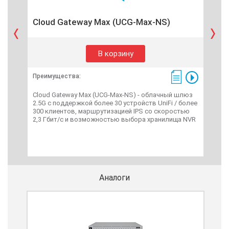
Cloud Gateway Max (UCG-Max-NS)
Clo
В корзину
Преимущества:
Пре
Cloud Gateway Max (UCG-Max-NS) - облачный шлюз
2.5G с поддержкой более 30 устройств UniFi / более
UniF
300 клиентов, маршрутизацией IPS со скоростью
Pla
2,3 Гбит/с и возможностью выбора хранилища NVR
Uni
Аналоги