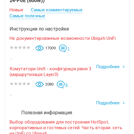
24-PoE (600W))
Новые
Самые комментируемые
Самые полезные
Инструкции по настройке
Не документированные возможности Ubiquiti UniFi
17009
1
...
Подробнее
Комутатори Unifi - конфігурація рівня 3
(маршрутизація Layer3)
2080
0
...
Подробнее
Полезная информация
Выбор оборудования для построения HotSpot,
корпоративных и гостевых сетей. Часть вторая: сеть
на UniFi от Ubiquiti