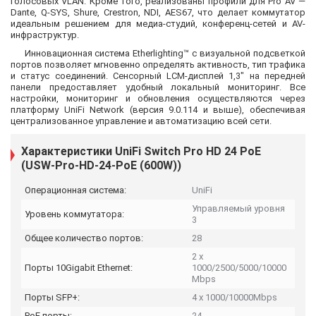
голосовых VLAN. Кроме того, реализованы профили для Pro AV —
Dante, Q-SYS, Shure, Crestron, NDI, AES67, что делает коммутатор
идеальным решением для медиа-студий, конференц-сетей и AV-
инфраструктур.
Инновационная система Etherlighting™ с визуальной подсветкой
портов позволяет мгновенно определять активность, тип трафика
и статус соединений. Сенсорный LCM-дисплей 1,3″ на передней
панели предоставляет удобный локальный мониторинг. Все
настройки, мониторинг и обновления осуществляются через
платформу UniFi Network (версия 9.0.114 и выше), обеспечивая
централизованное управление и автоматизацию всей сети.
Характеристики UniFi Switch Pro HD 24 PoE
(USW-Pro-HD-24-PoE (600W))
Операционная система:
UniFi
Управляемый уровня
Уровень коммутатора:
3
Общее количество портов:
28
2 х
Порты 10Gigabit Ethernet:
1000/2500/5000/10000
Mbps
Порты SFP+:
4 x 1000/10000Mbps
PoE порты:
24