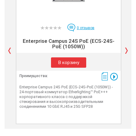
0
отзывов
Enterprise Campus 24S PoE (ECS-24S-
E
PoE (1050W))
В корзину
Преимущества:
Пре
Enterprise Campus 24S PoE (ECS-24S-PoE (1050W)) -
Ente
24-портовый коммутатор Etherlighting™ PoE+++
48-
корпоративного класса с поддержкой
кор
стекирования и высокопроизводительными
сте
соединениями 10 GbE RJ45 и 25G SFP28
сое