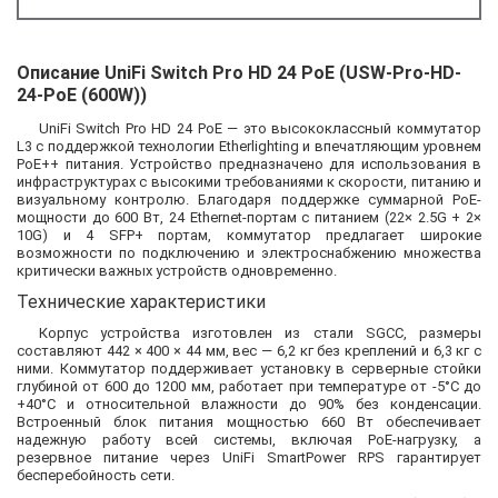
Описание UniFi Switch Pro HD 24 PoE (USW-Pro-HD-
24-PoE (600W))
UniFi Switch Pro HD 24 PoE — это высококлассный коммутатор
L3 с поддержкой технологии Etherlighting и впечатляющим уровнем
PoE++ питания. Устройство предназначено для использования в
инфраструктурах с высокими требованиями к скорости, питанию и
визуальному контролю. Благодаря поддержке суммарной PoE-
мощности до 600 Вт, 24 Ethernet-портам с питанием (22× 2.5G + 2×
10G) и 4 SFP+ портам, коммутатор предлагает широкие
возможности по подключению и электроснабжению множества
критически важных устройств одновременно.
Технические характеристики
Корпус устройства изготовлен из стали SGCC, размеры
составляют 442 × 400 × 44 мм, вес — 6,2 кг без креплений и 6,3 кг с
ними. Коммутатор поддерживает установку в серверные стойки
глубиной от 600 до 1200 мм, работает при температуре от -5°C до
+40°C и относительной влажности до 90% без конденсации.
Встроенный блок питания мощностью 660 Вт обеспечивает
надежную работу всей системы, включая PoE-нагрузку, а
резервное питание через UniFi SmartPower RPS гарантирует
бесперебойность сети.