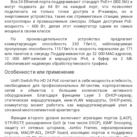
Все 24 Ethernet-порта поддерживают стандарт PoE++ (802.3bt) и
могут подавать до 64 Вт на каждый порт, что позволяет
подключать не только точки доступа и IP-камеры, но и
энергоемкие устройства, такие как стриминговые станции, умные
контроллеры и промышленные сенсоры. Общая доступная PoE-
мощность — 600 Вт, делая этот коммутатор одним из самых
мощных в своем классе.
По производительности устройство предлагает
коммутирующую способность 230 Гбит/с, неблокируемую
пропускную способность 115 Гбит/с и скорость пересылки до 171
млн пакетов в секунду. Поддерживаются до 32 000 MAC-адресов,
12 000 ARP-записей и маршрутов IPv4, а буфер на 2 МБ
обеспечивает надёжную обработку пикового трафика.
Особенности или применение
UniFi Switch Pro HD 24 PoE сочетает в себе мощность и гибкость,
необходимые для профессиональных AV-систем, корпоративных
сетей и объектов с большим количеством активного
оборудования. Благодаря функциям Layer 3 (DHCP-сервер,
статическая маршрутизация, меж-VLAN маршруты, DHCP-реле),
коммутатор может работать как маршрутизирующий узел в
сложной многосегментной архитектуре.
Функции второго уровня включают агрегацию портов (LACP),
STP/RSTP, расширенное QoS (в том числе DSCP), IGMP Snooping,
защиту от сетевых штормов, Jumbo Frames, зеркалирование
портов, MAC/IP-ACL, DHCP Guard, изоляцию портов и поддержку