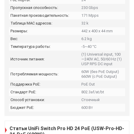
Пропускная способность:
230 Gbps
Пакетная производительность:
171 Mpps
Таблица MAC адресов:
32 k
Размеры:
442 x 400 x 44 mm
Вес:
6.2 kg
Температура работы:
-5~40 °C
(1) Universal input, 100
Источник питания:
—240V AC, 50/60 Hz (1)
USP RPS DC input
60W (без PoE Output)
Потребляемая мощность:
660W (с PoE Output)
Поддержка PoE:
PoE Out
Стандарт PoE:
802.3af/at/bt
Способ установки:
Стоечный
Бюджет PoE:
600 Вт
Статьи UniFi Switch Pro HD 24 PoE (USW-Pro-HD-