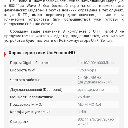
UniFi nanoHD дает возможность совершить плавную миграцию
к 802.11ac Wave 2 без большой переплаты за возможности
флагманских моделей. Покупка новинки оправдана в тех случаях,
когда 5 ГГц имеет первоочередное значение, а все ваши
клиентские устройства (или большинство) уже готовы к
внедрению 802.11ac Wave 2.
Обращаем ваше внимание! В комплекте с UniFi nanoHD не
предусмотрен инжектор и адаптер, предполагается, что питание
устройство будет получать от PoE-коммутатора UniFi Switch.
Характеристики UniFi nanoHD
Порты Gigabit Ethernet:
1 x 10/100/1000Mbps
Скорость Wi-fi:
1750 Mbps
2.4 GHz/5GHz
Частота работы:
(двухдиапазонный)
Двухдиапазонный (Dual-band):
одновременно
Мощность передатчика:
26 dBm
Поддержка MIMO:
MU-MIMO 4x4
Коэффициент усиления:
3 dBi
802.11 a/b/g/n/ac/ac-
Стандарты:
wave2