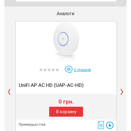
Аналоги
0
отзывов
UniFi AP AC HD (UAP-AC-HD)
Un
0 грн.
В корзину
Преимущества:
Пре