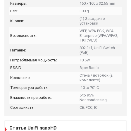
Размеры:
160 x 160 x 32.65 mm
Вес:
300 g
(1) Заводские
Кнопки:
установки
WEP, WPA-PSK, WPA-
Безопасность:
Enterprise (WPA/WPA2,
TKIP/AES)
802.3af, UniFi Switch
Питание:
(PoE)
Потребляемая мощность:
10.5W
BSSID:
8 per Radio
Стена / потолок (в
Крепление:
комплекте)
Температура работы:
-10 to 70° C
5 to 95%
Влажность при работе:
Noncondensing
Сертификаты:
CE, FCC, IC
Статьи UniFi nanoHD