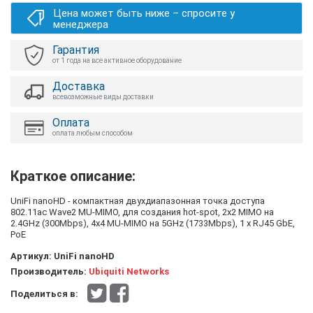
Цена может быть ниже – спросите у
менеджера
Гарантия
от 1 года на все активное оборудование
Доставка
всевозможные виды доставки
Оплата
оплата любым способом
Краткое описание:
UniFi nanoHD - компактная двухдиапазонная точка доступа
802.11ac Wave2 MU-MIMO, для создания hot-spot, 2x2 MIMO на
2.4GHz (300Mbps), 4x4 MU-MIMO на 5GHz (1733Mbps), 1 х RJ45 GbE,
PoE
Артикул:
UniFi nanoHD
Производитель:
Ubiquiti Networks
Поделиться в: