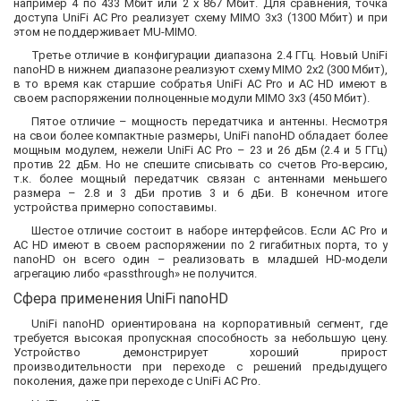
например 4 по 433 Мбит или 2 х 867 Мбит. Для сравнения, точка
доступа UniFi AC Pro реализует схему MIMO 3x3 (1300 Мбит) и при
этом не поддерживает MU-MIMO.
Третье отличие в конфигурации диапазона 2.4 ГГц. Новый UniFi
nanoHD в нижнем диапазоне реализуют схему MIMO 2x2 (300 Мбит),
в то время как старшие собратья UniFi AC Pro и AC HD имеют в
своем распоряжении полноценные модули MIMO 3x3 (450 Мбит).
Пятое отличие – мощность передатчика и антенны. Несмотря
на свои более компактные размеры, UniFi nanoHD обладает более
мощным модулем, нежели UniFi AC Pro – 23 и 26 дБм (2.4 и 5 ГГц)
против 22 дБм. Но не спешите списывать со счетов Pro-версию,
т.к. более мощный передатчик связан с антеннами меньшего
размера – 2.8 и 3 дБи против 3 и 6 дБи. В конечном итоге
устройства примерно сопоставимы.
Шестое отличие состоит в наборе интерфейсов. Если AC Pro и
AC HD имеют в своем распоряжении по 2 гигабитных порта, то у
nanoHD он всего один – реализовать в младшей HD-модели
агрегацию либо «passthrough» не получится.
Сфера применения UniFi nanoHD
UniFi nanoHD ориентирована на корпоративный сегмент, где
требуется высокая пропускная способность за небольшую цену.
Устройство демонстрирует хороший прирост
производительности при переходе с решений предыдущего
поколения, даже при переходе с UniFi AC Pro.