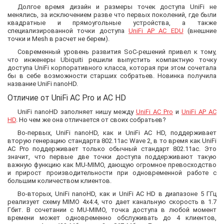
Долгое время дизайн и размеры точек доступа UniFi не
менялись, за исключением разве что первых поколений, где были
квадратные и прямоугольные устройства, а также
специализированной точки доступа
UniFi AP AC EDU
(внешние
точки и Mesh в расчет не берем).
Современный уровень развития SoC-решений привел к тому,
что инженеры Ubiquiti решили выпустить компактную точку
доступа UniFi корпоративного класса, которая при этом сочетала
бы в себе возможности старших собратьев. Новинка получила
название UniFi nanoHD.
Отличие от UniFi AC Pro и AC HD
UniFi nanoHD заполняет нишу между
UniFi AC Pro
и
UniFi AP AC
HD
. Но чем же она отличается от своих собратьев?
Во-первых, UniFi nanoHD, как и UniFi AC HD, поддерживает
вторую генерацию стандарта 802.11ac Wave 2, в то время как UniFi
AC Pro поддерживает только обычный стандарт 802.11ac. Это
значит, что первые две точки доступа поддерживают такую
важную функцию как MU-MIMO, дающую огромное превосходство
и прирост производительности при одновременной работе с
большим количеством клиентов.
Во-вторых, UniFi nanoHD, как и UniFi AC HD в диапазоне 5 ГГц
реализует схему MIMO 4x4:4, что дает канальную скорость в 1.7
Гбит. В сочетании с MU-MIMO, точка доступа в любой момент
времени может одновременно обслуживать до 4 клиентов,