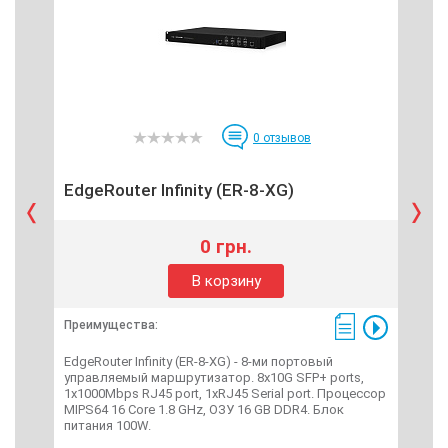
0
отзывов
EdgeRouter Infinity (ER-8-XG)
RB
0 грн.
В корзину
Преимущества:
Пре
EdgeRouter Infinity (ER-8-XG) - 8-ми портовый
RBG
управляемый маршрутизатор. 8x10G SFP+ ports,
пит
1x1000Mbps RJ45 port, 1xRJ45 Serial port. Процессор
Под
MIPS64 16 Core 1.8 GHz, ОЗУ 16 GB DDR4. Блок
Mbp
питания 100W.
Ethe