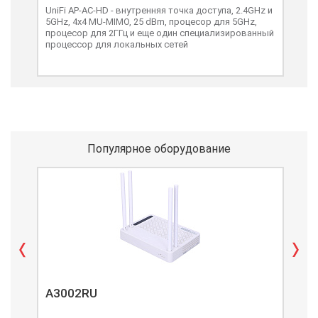
UniFi AP-AC-HD - внутренняя точка доступа, 2.4GHz и
UniF
5GHz, 4x4 MU-MIMO, 25 dBm, процесор для 5GHz,
точк
процесор для 2ГГц и еще один специализированный
Mbps
процессор для локальных сетей
Популярное оборудование
A3002RU
A3