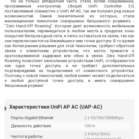
Но не только аппаратная часть стала более современной,
программный контроллер Ubiquiti UniFi Controller 3.0,
поставляемый совместно с UniFi AP-AC, так же получил ряд новых
возможностей. Самой значительной из которых, стала
инновационная технология совершенно бесшовного роуминга -
“Zero Hand-Off Roaming”. Которая дает возможность мобильным
пользователям, перемещаться в любом месте в пределах зоны
покрытия беспроводной сети, и легко оставаться на связи, так как
они переключаются на ближайшие к ним точки доступа. В то время
как более ранние решения для этой технологии, требуют обратной
связи с клиентским устройством, что могло привести к
кратковременной задержке или сбою в связи. Zero Hand-Off
Roaming позволяет нескольким устройствам UniFi, отображаются
как одна точка доступа, и не требуют дополнительных
подтверждений на подключение от клиентского устройства.
Поэтому, с новой технологией, любой клиент может подключаться
к любой доступной точке доступа, и иметь совершенно
бесшовный роуминг.
Характеристики UniFi AP AC (UAP-AC)
Порты Gigabit Ethernet:
2 x 10/100/1000Mbps
Дальность действия:
100 m
2.4 GHz/5GHz
Частота работы:
(двухдиапазонный)