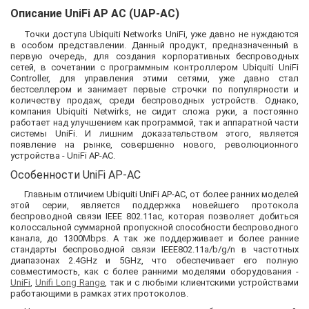
Описание UniFi AP AC (UAP-AC)
Точки доступа Ubiquiti Networks
UniFi
, уже давно не нуждаются
в особом представлении. Данный продукт, предназначенный в
первую очередь, для создания корпоративных беспроводных
сетей, в сочетании с программным контроллером Ubiquiti UniFi
Controller, для управления этими сетями, уже давно стал
бестселлером и занимает первые строчки по популярности и
количеству продаж, среди беспроводных устройств. Однако,
компания Ubiquiti Netwirks, не сидит сложа руки, а постоянно
работает над улучшением как программой, так и аппаратной части
системы UniFi. И лишним доказательством этого, является
появление на рынке, совершенно нового, революционного
устройства - UniFi AP-AC.
Особенности UniFi AP-AC
Главным отличием Ubiquiti UniFi AP-AC, от более ранних моделей
этой серии, является поддержка новейшего протокола
беспроводной связи IEEE 802.11ac, которая позволяет добиться
колоссальной суммарной пропускной способности беспроводного
канала, до 1300Mbps. А так же поддерживает и более ранние
стандарты беспроводной связи IEEE802.11a/b/g/n в частотных
диапазонах 2.4GHz и 5GHz, что обеспечивает его полную
совместимость, как с более ранними моделями оборудования -
UniFi
,
Unifi Long Range
, так и с любыми клиентскими устройствами
работающими в рамках этих протоколов.