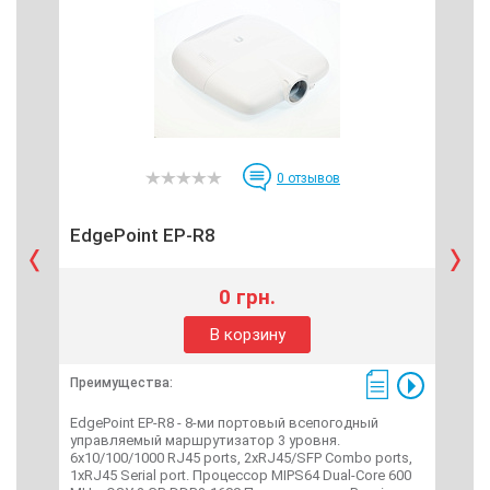
0
отзывов
EdgePoint EP-R8
Uni
0 грн.
В корзину
Преимущества:
Пре
EdgePoint EP-R8 - 8-ми портовый всепогодный
UniF
управляемый маршрутизатор 3 уровня.
упр
6x10/100/1000 RJ45 ports, 2хRJ45/SFP Combo ports,
RJ45
1xRJ45 Serial port. Процессор MIPS64 Dual-Core 600
про