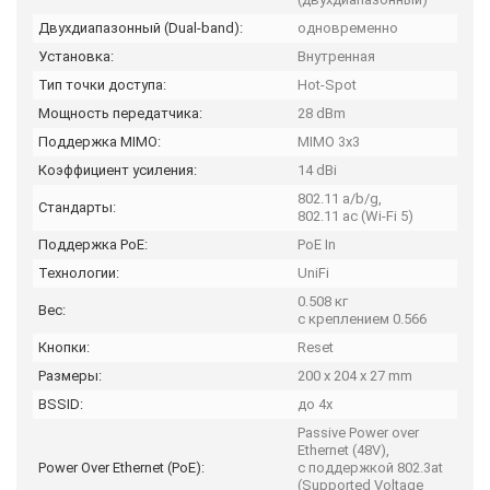
Двухдиапазонный (Dual-band):
одновременно
Установка:
Внутренная
Тип точки доступа:
Hot-Spot
Мощность передатчика:
28 dBm
Поддержка MIMO:
MIMO 3x3
Коэффициент усиления:
14 dBi
802.11 a/b/g,
Стандарты:
802.11 ac (Wi-Fi 5)
Поддержка PoE:
PoE In
Технологии:
UniFi
0.508 кг
Вес:
с креплением 0.566
Кнопки:
Reset
Размеры:
200 x 204 x 27 mm
BSSID:
до 4х
Passive Power over
Ethernet (48V),
Power Over Ethernet (PoE):
с поддержкой 802.3at
(Supported Voltage