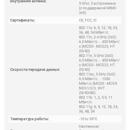
Внутренняя антенна:
5 GHz: 3 встроенные
(с поддержкой MIMO
3x3)
Сертификаты:
CE, FCC, IC
802.11a: 6, 9, 12, 18, 24,
36, 48, 54 Мбит/с
802.11n, 2.4 GHz (3x3):
6.5 Мбит/с ... 450 Мбит/
с (MCS0 - MCS23, HT
20/40)
802.11n, 5 GHz (3x3):
6.5 Мбит/с ... 450 Мбит/
с (MCS0 - MCS23, HT
Скорости передачи данных:
20/40)
802.11ac, 5 GHz (3x3):
6.5 Мбит/с ... 1300
Мбит/с (MCS0 - MCS9
NSS1/2/3, VHT
20/40/80)
802.11b: 1, 2, 5.5, 11
Мбит/с
802.11g: 6, 9, 12, 18, 24,
36, 48, 54
Температура работы:
-10 to 55°C
Настенное/