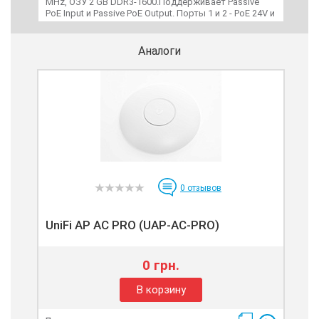
MHz, ОЗУ 2 GB DDR3-1600.Поддерживает Passive
спо
PoE Input и Passive PoE Output. Порты 1 и 2 - PoE 24V и
про
PoE 54V. Порты с 3 по 7 - PoE 24V.
PoE+
Доп
Unif
Аналоги
0
отзывов
UniFi AP AC PRO (UAP-AC-PRO)
0 грн.
В корзину