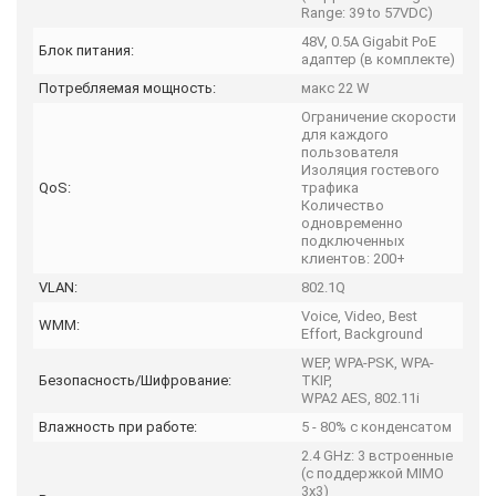
Range: 39 to 57VDC)
48V, 0.5A Gigabit PoE
Блок питания:
адаптер (в комплекте)
Потребляемая мощность:
макс 22 W
Ограничение скорости
для каждого
пользователя
Изоляция гостевого
QoS:
трафика
Количество
одновременно
подключенных
клиентов: 200+
VLAN:
802.1Q
Voice, Video, Best
WMM:
Effort, Background
WEP, WPA-PSK, WPA-
Безопасность/Шифрование:
TKIP,
WPA2 AES, 802.11i
Влажность при работе:
5 - 80% с конденсатом
2.4 GHz: 3 встроенные
(с поддержкой MIMO
3x3)