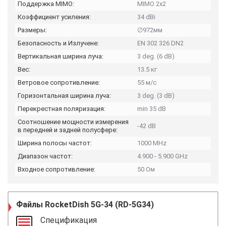
Поддержка MIMO:
MIMO 2x2
Коэффициент усиления:
34 dBi
Размеры:
∅972мм
Безопасность и Излучене:
EN 302 326 DN2
Вертикальная ширина луча:
3 deg. (6 dB)
Вес:
13.5 кг
Ветровое сопротивление:
55 м/с
Горизонтальная ширина луча:
3 deg. (3 dB)
Перекрестная поляризация:
min 35 dB
Соотношение мощности измерения
-42 dB
в передней и задней полусфере:
Ширина полосы частот:
1000 MHz
Диапазон частот:
4.900 - 5.900 GHz
Входное сопротивление:
50 Ом
Файлы
RocketDish 5G-34 (RD-5G34)
Спецификация