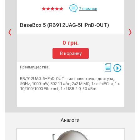
7
отзывов
BaseBox 5 (RB912UAG-5HPnD-OUT)
RB
0 грн.
В корзину
Преимущества:
Пре
RB/912UAG-5HPnD-OUT - внешняя точка доступа,
Rout
5GHz, 1000 mW, 802.11 a/n , 2x2 MIMO, 1x miniPCI-e, 1 х
бес
10/100/1000 Ethernet, 1 x USB 2.0, 30 dBm
свя
802
ЦП A
порт
уров
Аналоги