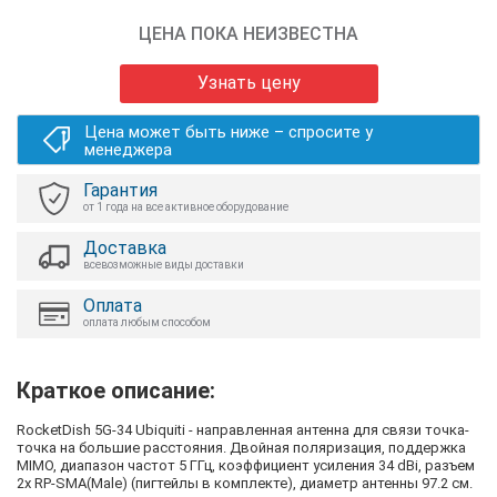
ЦЕНА ПОКА НЕИЗВЕСТНА
Узнать цену
Цена может быть ниже – спросите у
менеджера
Гарантия
от 1 года на все активное оборудование
Доставка
всевозможные виды доставки
Оплата
оплата любым способом
Краткое описание:
RocketDish 5G-34 Ubiquiti - направленная антенна для связи точка-
точка на большие расстояния. Двойная поляризация, поддержка
MIMO, диапазон частот 5 ГГц, коэффициент усиления 34 dBi, разъем
2х RP-SMA(Male) (пигтейлы в комплекте), диаметр антенны 97.2 см.