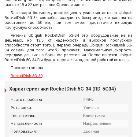
высоте 18 и 22 метра, зона Френеля чистая.
Благодаря большому коэффициенту усиления антенна Ubiquiti
RocketDish 5G-34 способна создавать беспроводные каналы на
расстоянии до 50 км, при том имеет достаточно высокую
пропускную способность.
Антенна Ubiquiti RocketDish 5G-34 это оборудование не из
дешевых, но 13,5 кг надежности и высокой пропускной
способности стоят того. В первую очередь Ubiquiti RocketDish 5G-
34 создан для того, чтобы прокачать максимальную скорость
передачи данных на большое расстояния. После покупки Ubiquiti
RocketDish 5G-34 Вы будете поражены надежной работой антенны.
Похожие товары
RocketDish 5G-30
Характеристики RocketDish 5G-34 (RD-5G34)
Частота работы:
5 GHz
Установка:
Уличная
Тип антенны:
Клиентские
Направленность:
Направленные
Поляризация:
двойная