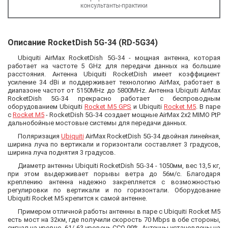
консультанты-практики
Описание RocketDish 5G-34 (RD-5G34)
Ubiquiti AirMax RocketDish 5G-34
- мощная антенна, которая
работает на частоте 5 GHz для передачи данных на большие
расстояния. Антенна Ubiquiti RocketDish имеет коэффициент
усиление 34 dBi и поддерживает технологию AirMax, работает в
диапазоне частот от 5150MHz до 5800MHz. Антенна Ubiquiti AirMax
RocketDish 5G-34 прекрасно работает с беспроводным
оборудованием Ubiquiti
Rocket M5 GPS
и Ubiquiti
Rocket M5
. В паре
с
Rocket M5
- RocketDish 5G-34 создает мощные AirMax 2x2 MIMO PtP
дальнобойные мостовые системы для передачи данных.
Поляризация
Ubiquiti
AirMax RocketDish 5G-34 двойная линейная,
ширина луча по вертикали и горизонтали составляет 3 градусов,
ширина луча поднятия 3 градусов.
Диаметр антенны Ubiquiti RocketDish 5G-34 - 1050мм, вес 13,5 кг,
при этом выдерживает порывы ветра до 56м/с. Благодаря
креплению антенна надежно закрепляется с возможностью
регулировки по вертикали и по горизонтали. Оборудование
Ubiquiti Rocket М5 крепится к самой антенне.
Примером отличной работы антенны в паре с Ubiquiti Rocket М5
есть мост на 32км, где получили скорость 70 Mbps в обе стороны,
сигнал на уровне -61/-63 уровень CCQ 99%. Антенны установлены на