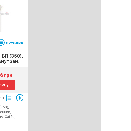
0
отзывов
-ВП (350),
внутрен...
6 грн.
зину
ва:
(350),
ренний,
ь, Cat5e,