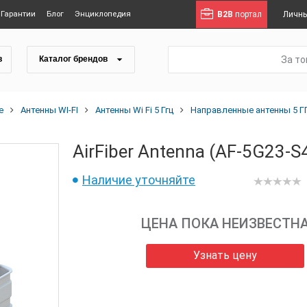
Гарантии
Блог
Энциклопедия
B2B
портал
Личны
За т
в
Каталог брендов
е
Антенны WI-FI
Антенны Wi Fi 5 Ггц
Направленные антенны 5 Г
AirFiber Antenna (AF-5G23-S4
Наличие уточняйте
ЦЕНА ПОКА НЕИЗВЕСТН
Узнать цену