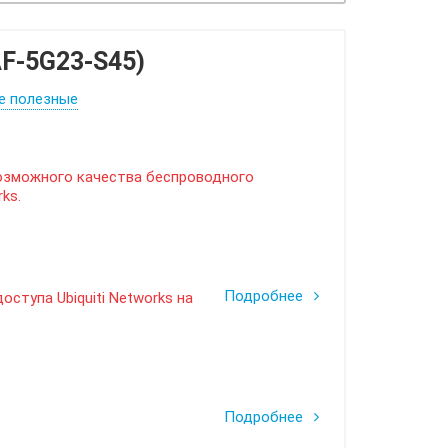
AF-5G23-S45)
е полезные
я возможного качества беспроводного
ks.
Подробнее
ступа Ubiquiti Networks на
Подробнее