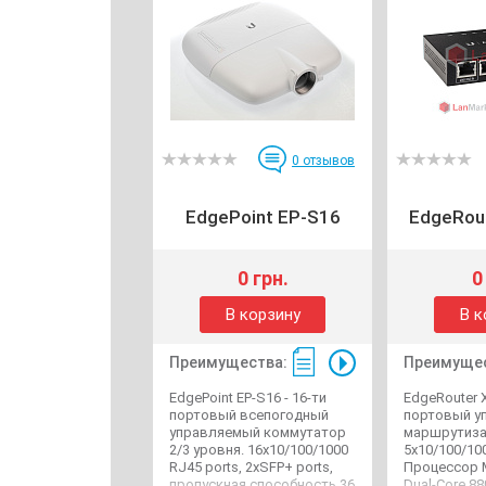
0
отзывов
EdgePoint EP-S16
EdgeRout
0 грн.
0
В корзину
В к
Преимущества:
Преимущес
EdgePoint EP-S16 - 16-ти
EdgeRouter X
портовый всепогодный
портовый у
управляемый коммутатор
маршрутиза
2/3 уровня. 16x10/100/1000
5x10/100/100
RJ45 ports, 2хSFP+ ports,
Процессор 
пропускная способность 36
Dual-Core 8