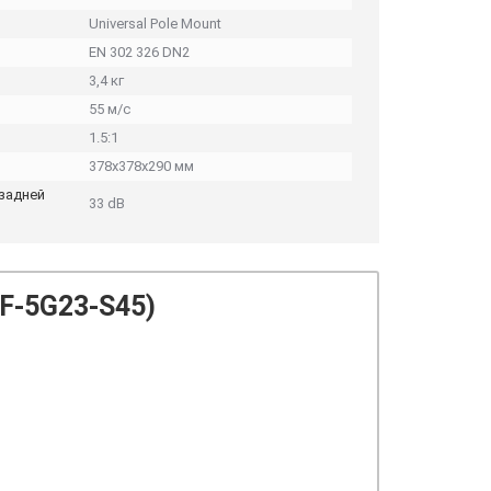
Universal Pole Mount
EN 302 326 DN2
3,4 кг
55 м/с
1.5:1
378x378x290 мм
задней
33 dB
AF-5G23-S45)