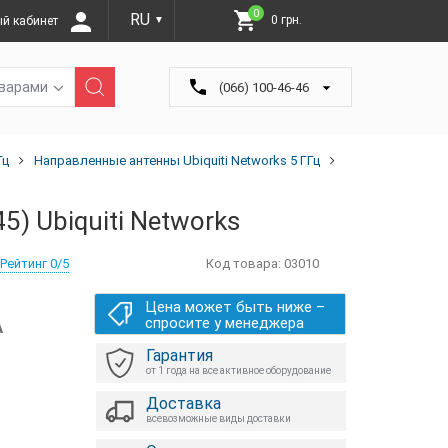
0
RU
0 грн.
й кабинет
▼
оварами
(066) 100-46-46
Гц
Направленные антенны Ubiquiti Networks 5 ГГц
5) Ubiquiti Networks
Рейтинг 0/5
Код товара:
03010
Цена может быть ниже –
А
спросите у менеджера
Гарантия
от 1 года на все активное оборудование
Доставка
всевозможные виды доставки