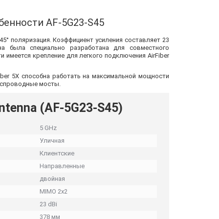
бенности AF-5G23-S45
 45° поляризация. Коэффициент усиления составляет 23
на была специально разработана для совместного
сти имеется крепление для легкого подключения AirFiber
Fiber 5X способна работать на максимальной мощности
еспроводные мосты.
Antenna (AF-5G23-S45)
5 GHz
Уличная
Клиентские
Направленные
двойная
MIMO 2x2
23 dBi
378 мм