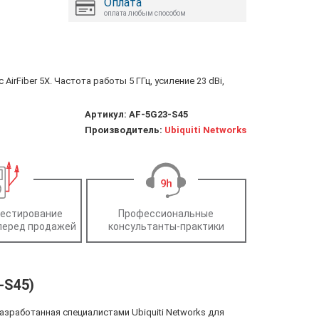
Оплата
оплата любым способом
с AirFiber 5Х. Частота работы 5 ГГц, усиление 23 dBi,
Артикул:
AF-5G23-S45
Производитель:
Ubiquiti Networks
тестирование
Профессиональные
перед продажей
консультанты-практики
-S45)
 разработанная специалистами Ubiquiti Networks для