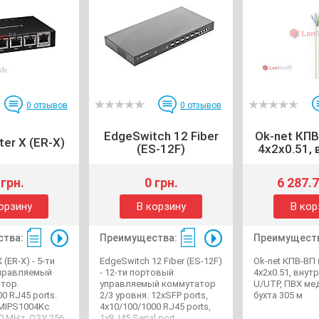
0
отзывов
0
отзывов
EdgeSwitch 12 Fiber
Ok-net КПВ
er X (ER-X)
(ES-12F)
4x2x0.51, 
 грн.
0 грн.
6 287.7
орзину
В корзину
В кор
тва:
Преимущества:
Преимущест
 (ER-X) - 5-ти
EdgeSwitch 12 Fiber (ES-12F)
Ok-net КПВ-ВП 
правляемый
- 12-ти портовый
4x2x0.51, внут
тор.
управляемый коммутатор
U/UTP, ПВХ мед
0 RJ45 ports.
2/3 уровня. 12хSFP ports,
бухта 305 м
MIPS1004Kc
4x10/100/1000 RJ45 ports,
80 MHz, ОЗУ 256
1xRJ45 Serial port,