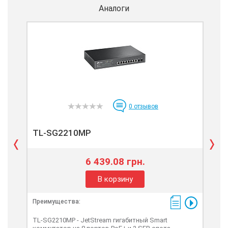
Аналоги
0
отзывов
TL-SG2210MP
Ко
6 439.08 грн.
В корзину
Преимущества:
Пре
TL-SG2210MP - JetStream гигабитный Smart
SG2