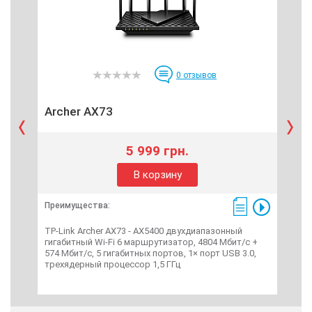
0
отзывов
Archer AX73
Dec
5 999 грн.
В корзину
Преимущества:
Пре
TP-Link Archer AX73 - AX5400 двухдиапазонный
TP-L
гигабитный Wi-Fi 6 маршрутизатор, 4804 Мбит/с +
сист
574 Мбит/с, 5 гигабитных портов, 1× порт USB 3.0,
× ан
трехядерный процессор 1,5 ГГц