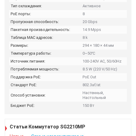
Тип охлаждения:
Активное
PoE порты:
8
Пропускная способность:
20 Gbps
Пакетная производительность:
14.9 Mpps
Таблица MAC адресов:
8 k
Размеры:
294 × 180 × 44 мм
Температура работы:
0~50℃
Источник питания:
100-240V AC, 50/60Hz
Потребляемая мощность:
8.5 W (220 V/50 Hz)
Поддержка PoE:
PoE Out
Стандарт PoE:
802.3af/at
Настенный,
Способ установки:
Настольный
Бюджет PoE:
150 Вт
Статьи Коммутатор SG2210MP