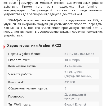
которых формируется мощный сигнал, увеличивающий радиус
действия. Кроме того есть поддержка Beamforming -
концентрирует беспроводной сигнал на подключенных
устройствах для расширения радиусов действия Wi-Fi.
1024-QAM повышает эффективность кодирования на 25%, а
улучшенная скорость модуляции увеличивает скорость передачи
данных на 11%. Все это увеличивает пропускную способность и
позволяет выполнять ресурсоемкие задания сразу на нескольких
устройствах.
Характеристики Archer AX23
Порты Gigabit Ethernet:
5 x 10/100/1000Mbps
Скорость Wi-fi:
1800 Mbps
Количество антенн:
4 х внешние
2.4 GHz/5GHz
Частота работы:
(двухдиапазонный)
Класс Wi-Fi:
AX1800
Общее количество портов:
5
Двухъядерный
Процессор:
процессор
Тип WAN порта:
Gigabit Ethernet