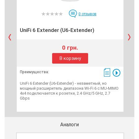
0
отзывов
UniFi 6 Extender (U6-Extender)
Uni
0 грн.
В корзину
Преимущества:
Пре
UniFi 6 Extender (U6-Extender) - незаметный, но
UniF
мощный расширитель диапазона Wi-Fi 6 с MU-MIMO
дост
4x4 подключается к розетке, 2.4 GHz/5 GHz, 2.7
воз
Gbps
band
MB
Аналоги