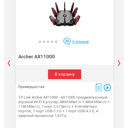
0
отзывов
Archer AX11000
Ar
В корзину
Преимущества:
Пре
TP-Link Archer AX11000 - AX11000 трехдиапазонный
игровой Wi-Fi 6 роутер, 4804 Мбит/с + 4804 Мбит/с +
TP-L
1148 Мбит/с, 1 порт 2,5 Гбит/с + 8 гигабитных
мар
портов, 1 порт USB-C 3.0 + 1 порт USB-A 3.0, 4-
гиг
ядерный процессор 1,8 ГГц