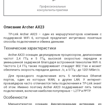
Профессиональные
консультанты-практики
Описание Archer AX23
TP-Link Archer AX23 – один из маршрутизаторов компании с
поддержкой WiFi 6, который предлагает интуитивно понятные
способы подключения и обмена данными.
Технические характеристики
Archer AX23 оснащен двухъядерным процессором, диапазонами
частот 2,4 ГГц и 5 ГГц, высокой скоростью передачи и
уменьшенной задержкой благодаря встроенной технологии WiFi 6.
Частота 2,4 ГГц также поддерживает стандарт 802.11ax и может
обеспечить скорость передачи данных /с, а 5 ГГц - до 1201 Мбит/с.
Для проводного подключения есть 5 гигабитных Ethernet
портов, один из которых WAN, а другие LAN. У интернет-
провайдеров часто отличаются типы подключения и TP-Link знает
об этом. Именно поэтому Archer AX23 поддерживает пять типов
подключения, включая наиболее популярные – L2TP и PPTP.
Особенности
Маршрутизатор оснащен фиксированными антеннами, из