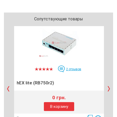
Сопутствующие товары
2
отзывов
hEX lite (RB750r2)
N1
0 грн.
В корзину