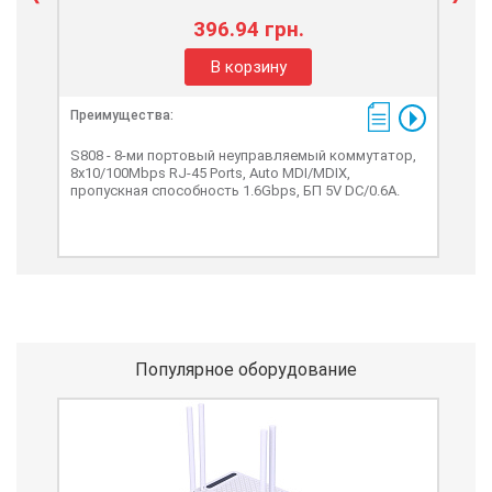
396.94 грн.
В корзину
Преимущества:
Пре
S808 - 8-ми портовый неуправляемый коммутатор,
TL-
8x10/100Mbps RJ-45 Ports, Auto MDI/MDIX,
нас
пропускная способность 1.6Gbps, БП 5V DC/0.6A.
Про
про
пита
Популярное оборудование