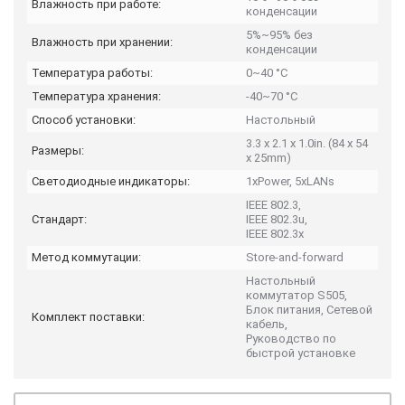
Влажность при работе:
конденсации
5%~95% без
Влажность при хранении:
конденсации
Температура работы:
0~40 °C
Температура хранения:
-40~70 °C
Способ установки:
Настольный
3.3 x 2.1 x 1.0in. (84 x 54
Размеры:
x 25mm)
Светодиодные индикаторы:
1xPower, 5xLANs
IEEE 802.3,
Стандарт:
IEEE 802.3u,
IEEE 802.3x
Метод коммутации:
Store-and-forward
Настольный
коммутатор S505,
Блок питания, Сетевой
Комплект поставки:
кабель,
Руководство по
быстрой установке