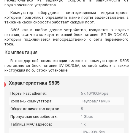
переключаться на заданную скорость в зависимости от
подключенного устройства.
Коммутатор оборудован светодиодными индикаторами,
которые позволяют определять какие порты задействованы, а
также на какой скорости работает каждый порт.
S505 как и любое другое устройство, нуждается в подаче
питания, свитч использует внешний блок питания БП 5V DC/0.6A,
который подключается непосредственно к сети переменного
тока.
Комплектация
В стандартной комплектации вместе с коммутатором S505
поставляется блок питания 5V DC/0.6A, сетевой кабель а также
инструкция по быстрой установке.
Характеристики S505
Порты Fast Ethernet:
5 x 10/100Mbps
Уровень коммутатора:
Неуправляемый
Общее количество портов:
5
Пропускная способность:
1 Gbps
Таблица MAC адресов:
1 k
10%~90% без