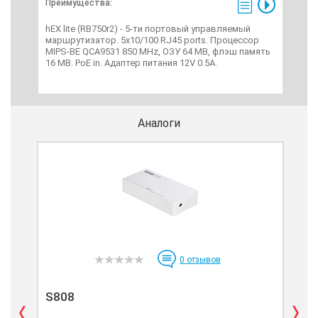
Преимущества:
Пре
hEX lite (RB750r2) - 5-ти портовый управляемый
N10
маршрутизатор. 5х10/100 RJ45 ports. Процессор
2.4 
MIPS-BE QCA9531 850 MHz, ОЗУ 64 MB, флэш память
802.
16 MB. PoE in. Адаптер питания 12V 0.5A.
Мби
Аналоги
0
отзывов
S808
TL