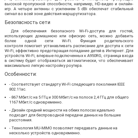
высокой пропускной способности, например, HD-видео и онлайн-
игр. А четыре антенны с усилением 5 dBi обеспечат стабильный
сигнал во всей зоне действия маршрутизатора.
Безопасность сети
Для обеспечения безопасного Wi-Fi-доступа для гостей,
использующих домашнюю или офисную сеть, можно добавить
более одной сети Wi-Fi. Функция родительского
контроля помогает устанавливать расписание для доступа к сети
Wi-Fi, эффективно предотвращая попадание детей в Интернет. Для
устройств Wi-Fi, впервые подключенных к A950RG, страница входа
в систему будет отображаться автоматически, что обеспечивает
максимально легкую настройку роутера.
Особенности:
- Соответствует стандарту Wi-Fi следующего поколения IEEE
802.11ac.
- 867 Мбит/c на 5 ГГц и 300 Мбит/с на полосе 2,4 ГГц для общего
1167 Мбит/с одновременно.
- Дизайн средней мощности на обеих полосах идеально
подходит для беспроводной передачи данных на большие
расстояния.
- Технология MU-MIMO позволяет передавать данные на
несколько устройств одновременно.