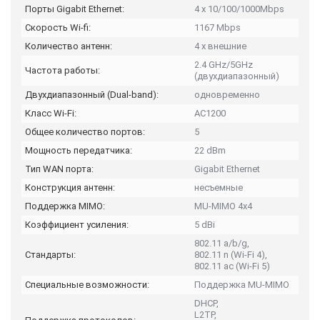
Порты Gigabit Ethernet:
4 x 10/100/1000Mbps
Скорость Wi-fi:
1167 Mbps
Количество антенн:
4 х внешние
2.4 GHz/5GHz
Частота работы:
(двухдиапазонный)
Двухдиапазонный (Dual-band):
одновременно
Класс Wi-Fi:
AC1200
Общее количество портов:
5
Мощность передатчика:
22 dBm
Тип WAN порта:
Gigabit Ethernet
Конструкция антенн:
несъемные
Поддержка MIMO:
MU-MIMO 4x4
Коэффициент усиления:
5 dBi
802.11 a/b/g,
Стандарты:
802.11 n (Wi-Fi 4),
802.11 ac (Wi-Fi 5)
Специальные возможности:
Поддержка MU‑MIMO
DHCP,
L2TP,