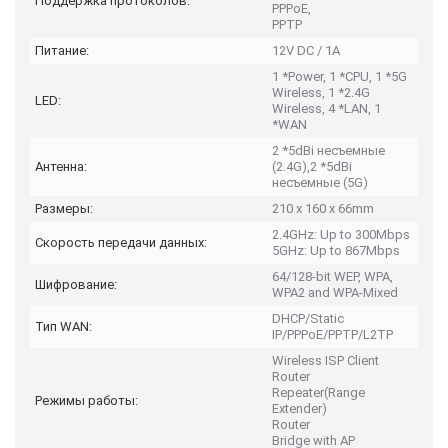
Поддержка протоколов:
PPPoE,
PPTP
Питание:
12V DC / 1A
1 *Power, 1 *CPU, 1 *5G
Wireless, 1 *2.4G
LED:
Wireless, 4 *LAN, 1
*WAN
2 *5dBi несъемные
Антенна:
(2.4G),2 *5dBi
несъемные (5G)
Размеры:
210 x 160 x 66mm
2.4GHz: Up to 300Mbps
Скорость передачи данных:
5GHz: Up to 867Mbps
64/128-bit WEP, WPA,
Шифрование:
WPA2 and WPA-Mixed
DHCP/Static
Тип WAN:
IP/PPPoE/PPTP/L2TP
Wireless ISP Client
Router
Repeater(Range
Режимы работы:
Extender)
Router
Bridge with AP