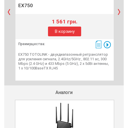
EX750
1 561 грн.
В корзину
Преимущества:
Пре
EX750 TOTOLINK - двухдиапазонный ретранслятор
Ok-n
для усиления сигнала, 2.4GHz/5GHz , 802.11 ac, 300
Медь
Mbps (2.4 GHz) и 433 Mbps (5 GHz), 2 х 5dBi антенны,
1 x 10/100BaseTX RJ45
Аналоги