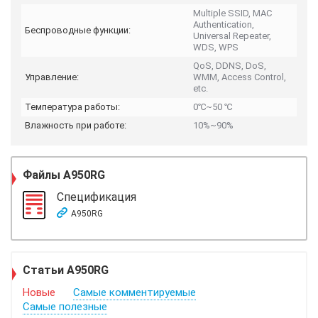
Multiple SSID, MAC
Authentication,
Беспроводные функции:
Universal Repeater,
WDS, WPS
QoS, DDNS, DoS,
Управление:
WMM, Access Control,
etc.
Температура работы:
0℃~50 ℃
Влажность при работе:
10%~90%
Файлы
A950RG
Спецификация
A950RG
Статьи A950RG
Новые
Самые комментируемые
Самые полезные