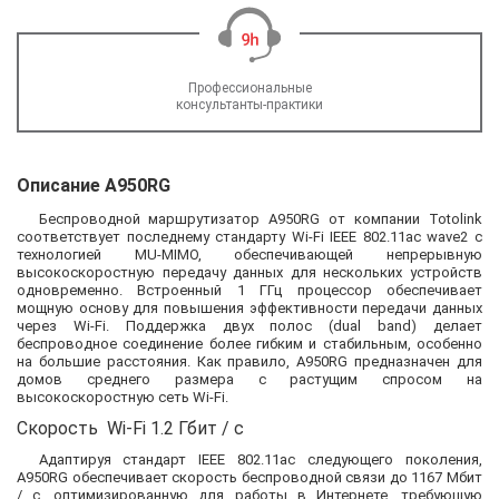
Профессиональные
консультанты-практики
Описание A950RG
Беспроводной маршрутизатор A950RG от компании Totolink
соответствует последнему стандарту Wi-Fi IEEE 802.11ac wave2 с
технологией MU-MIMO, обеспечивающей непрерывную
высокоскоростную передачу данных для нескольких устройств
одновременно. Встроенный 1 ГГц процессор обеспечивает
мощную основу для повышения эффективности передачи данных
через Wi-Fi. Поддержка двух полос (dual band) делает
беспроводное соединение более гибким и стабильным, особенно
на большие расстояния. Как правило, A950RG предназначен для
домов среднего размера с растущим спросом на
высокоскоростную сеть Wi-Fi.
Скорость Wi-Fi 1.2 Гбит / с
Адаптируя стандарт IEEE 802.11ac следующего поколения,
A950RG обеспечивает скорость беспроводной связи до 1167 Мбит
/ с, оптимизированную для работы в Интернете, требующую