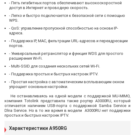
- Пять гигабитных портов обеспечивают высокоскоростной
доступ в Интернет и проводную скорость.
- Легко и быстро подключается к безопасной сети с помощью
WPS.
- QoS: управление пропускной способностью на основе IP-
адреса.
- Поддержка IP, MAC, фильтрации URL-адресов и переадресации
портов.
- Универсальный ретранслятор и функция WDS для простого
расширения Wi-Fi.
- Multi-SSID для создания нескольких сетей Wi-Fi.
- Поддержка простых и быстрых настроек IPTV.
- Простая настройка с автоматическим всплывающим окном
упрощает основные настройки.
Не останавливаясь на одной модели с поддержкой MU-MIMO,
компания Totolink представила также роутер A3000RU, который
отличается наличием USB-порта с поддержкой Samba Service и
Dlna Service. Но в то же время в модели A3000RU нет поддержки
простых и быстрых настроек IPTV.
Характеристики A950RG