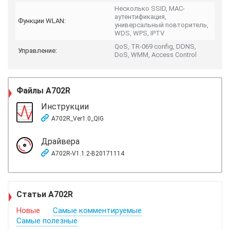
Несколько SSID, MAC-
аутентификация,
Функции WLAN:
универсальный повторитель,
WDS, WPS, IPTV
QoS, TR-069 config, DDNS,
Управление:
DoS, WMM, Access Control
Файлы
A702R
Инструкции
A702R_Ver1.0_QIG
Драйвера
A702R-V1.1.2-B20171114
Статьи A702R
Новые
Самые комментируемые
Самые полезные