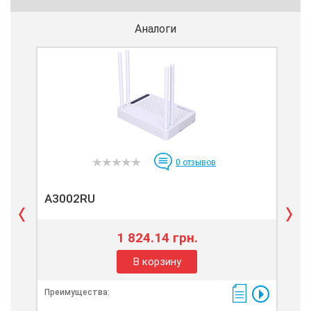
Аналоги
0
отзывов
A3002RU
A8
1 824.14 грн.
В корзину
Преимущества:
Пре