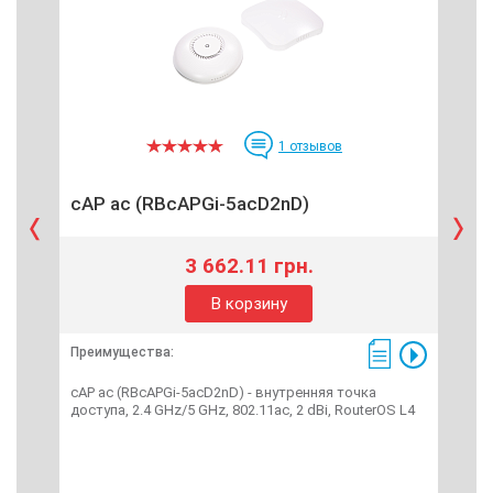
1
отзывов
cAP ac (RBcAPGi-5acD2nD)
SG
3 662.11 грн.
В корзину
Преимущества:
Пре
cAP ac (RBcAPGi-5acD2nD) - внутренняя точка
SG1
доступа, 2.4 GHz/5 GHz, 802.11ac, 2 dBi, RouterOS L4
комм
MDI
пак