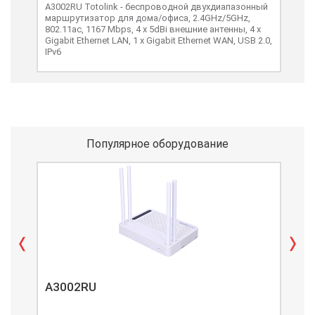
A3002RU Totolink - беспроводной двухдиапазонный
A85
маршрутизатор для дома/офиса, 2.4GHz/5GHz,
уве
802.11ac, 1167 Mbps, 4 x 5dBi внешние антенны, 4 х
802.
Gigabit Ethernet LAN, 1 х Gigabit Ethernet WAN, USB 2.0,
100M
IPv6
Популярное оборудование
A3002RU
A3