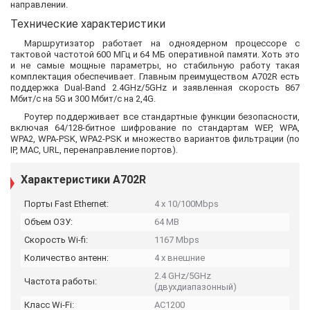
направлении.
Технические характеристики
Маршрутизатор работает на одноядерном процессоре с
тактовой частотой 600 МГц и 64 МБ оперативной памяти. Хоть это
и не самые мощные параметры, но стабильную работу такая
комплектация обеспечивает. Главным преимуществом A702R есть
поддержка Dual-Band 2.4GHz/5GHz и заявленная скорость 867
Мбит/с на 5G и 300 Мбит/с на 2,4G.
Роутер поддерживает все стандартные функции безопасности,
включая 64/128-битное шифрование по стандартам WEP, WPA,
WPA2, WPA-PSK, WPA2-PSK и множество вариантов фильтрации (по
IP, MAC, URL, перенаправление портов).
Характеристики A702R
Порты Fast Ethernet:
4 x 10/100Mbps
Объем ОЗУ:
64 MB
Скорость Wi-fi:
1167 Mbps
Количество антенн:
4 х внешние
2.4 GHz/5GHz
Частота работы:
(двухдиапазонный)
Класс Wi-Fi:
AC1200