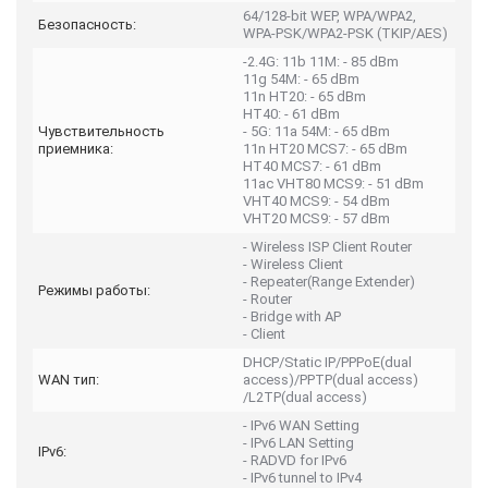
64/128-bit WEP, WPA/WPA2,
Безопасность:
WPA-PSK/WPA2-PSK (TKIP/AES)
-2.4G: 11b 11M: - 85 dBm
11g 54M: - 65 dBm
11n HT20: - 65 dBm
HT40: - 61 dBm
Чувствительность
- 5G: 11a 54M: - 65 dBm
приемника:
11n HT20 MCS7: - 65 dBm
HT40 MCS7: - 61 dBm
11ac VHT80 MCS9: - 51 dBm
VHT40 MCS9: - 54 dBm
VHT20 MCS9: - 57 dBm
- Wireless ISP Client Router
- Wireless Client
- Repeater(Range Extender)
Режимы работы:
- Router
- Bridge with AP
- Client
DHCP/Static IP/PPPoE(dual
WAN тип:
access)/PPTP(dual access)
/L2TP(dual access)
- IPv6 WAN Setting
- IPv6 LAN Setting
IPv6:
- RADVD for IPv6
- IPv6 tunnel to IPv4