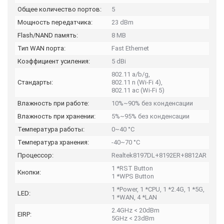
Общее количество портов:
5
Мощность передатчика:
23 dBm
Flash/NAND память:
8 MB
Тип WAN порта:
Fast Ethernet
Коэффициент усиления:
5 dBi
802.11 a/b/g,
Стандарты:
802.11 n (Wi-Fi 4),
802.11 ac (Wi-Fi 5)
Влажность при работе:
10%~90% без конденсации
Влажность при хранении:
5%~95% без конденсации
Температура работы:
0~40 °C
Температура хранения:
-40~70 °C
Процессор:
Realtek8197DL+8192ER+8812AR
1 *RST Button
Кнопки:
1 *WPS Button
1 *Power, 1 *CPU, 1 *2.4G, 1 *5G,
LED:
1 *WAN, 4 *LAN
2.4GHz < 20dBm
EIRP:
5GHz < 23dBm